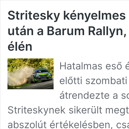
Stritesky kényelmes
után a Barum Rallyn,
élén
Hatalmas eső é
előtti szombat
átrendezte a s
Striteskynek sikerült megt
abszolút értékelésben, cs