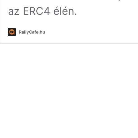
az ERC4 élén.
RallyCafe.hu