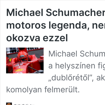
Michael Schumacher
motoros legenda, ne
okozva ezzel
Michael Schumac
a helyszínen fi
„dublőrétől”, a
komolyan felmerült.