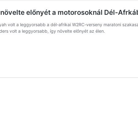
s növelte előnyét a motorosoknál Dél-Afrk
iyah volt a leggyorsabb a dél-afrikai W2RC-verseny maratoni szakasz
ers volt a leggyorsabb, így növelte előnyét az élen.