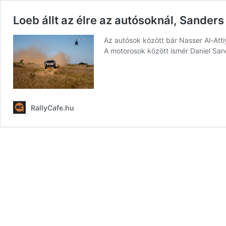
Loeb állt az élre az autósoknál, Sander
Az autósok között bár Nasser Al-Att
A motorosok között ismér Daniel Sand
RallyCafe.hu