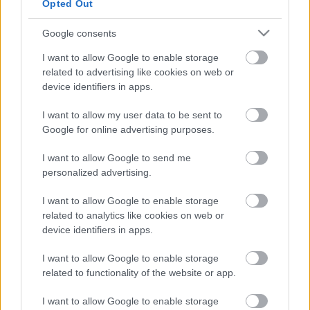
a gyártók bajnokságában az ötödik helyet szerezték meg
Opted Out
a Citroen, a Ford Abu Dhabi, a Subaru és a Stobart VK
Google consents
Ford csapat mögött és a Munchi’s Ford csapat előtt.
I want to allow Google to enable storage
Az egyéni bajnokságban PG Andersson volt a sikeresebb,
related to advertising like cookies on web or
device identifiers in apps.
aki 12 ponttal a bajnokság 12. helyén, míg Gardemeister
10 ponttal a 13. helyén zárta a szezont.
I want to allow my user data to be sent to
Google for online advertising purposes.
TAGS
Alberto Monarri
ERC
Joan Vinyes
I want to allow Google to send me
personalized advertising.
Kanári-Szigetek Rally
Per-Gunnar Andersson
Suzuki Motorsport
Toni Gardemeister
I want to allow Google to enable storage
related to analytics like cookies on web or
Facebook
X
Pinterest
device identifiers in apps.
I want to allow Google to enable storage
related to functionality of the website or app.
Hund Gábor
I want to allow Google to enable storage