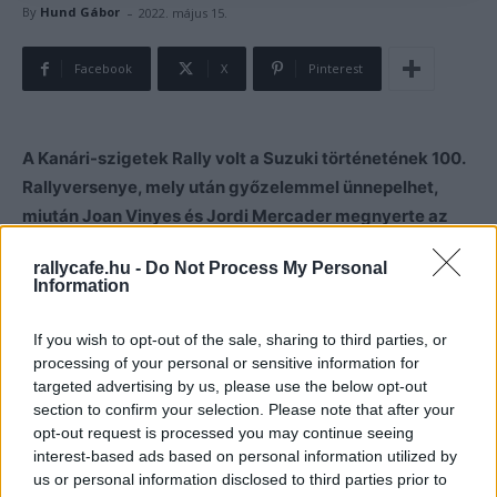
-
By
Hund Gábor
2022. május 15.
Facebook
X
Pinterest
A Kanári-szigetek Rally volt a Suzuki történetének 100.
Rallyversenye, mely után győzelemmel ünnepelhet,
miután Joan Vinyes és Jordi Mercader megnyerte az
ERC Open kategóriát.
rallycafe.hu -
Do Not Process My Personal
Information
A Rally Európa-bajnokság harmadik versenye, a
Kanári-
szigetek Rally
volt a Suzuki 100. futama, melyen csak
If you wish to opt-out of the sale, sharing to third parties, or
célba kellett érnie valamely ERC Open kategóriában
processing of your personal or sensitive information for
targeted advertising by us, please use the below opt-out
induló versenyzőnek, hogy győzelemmel ünnepelhessen
section to confirm your selection. Please note that after your
a japán gyártó.
opt-out request is processed you may continue seeing
interest-based ads based on personal information utilized by
A kategóriában a spanyol Alberto Monarri-Carlos Cancela
us or personal information disclosed to third parties prior to