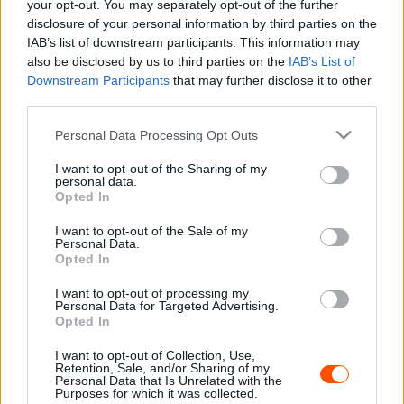
és az andorrai-spanyol Joan Vinyes-Jordi Mercader
your opt-out. You may separately opt-out of the further
disclosure of your personal information by third parties on the
kettős állt rajthoz egyaránt Suzuki Swift R4lly S típusú
IAB’s list of downstream participants. This information may
autóval.
also be disclosed by us to third parties on the
IAB’s List of
Downstream Participants
that may further disclose it to other
A csütörtöki szuperspeciálon még a spanyol páros
third parties.
kezdett szakaszgyőzelemmel, pénteken az első
Please note that this website/app uses one or more Google
Personal Data Processing Opt Outs
szakaszon azonban már az andorrai-spanyol kettős állt a
services and may gather and store information including but
kategória élére, és miután a negyedik szakaszon
not limited to your visit or usage behaviour. You may click to
I want to opt-out of the Sharing of my
personal data.
grant or deny consent to Google and its third-party tags to
Monarriék kiállni kényszerültek végül simán, 48:02,4
Opted In
use your data for below specified purposes in below Google
perc előnnyel nyertek Vinyesék a szombaton visszaálló
consent section.
I want to opt-out of the Sale of my
spanyol riválisaik előtt.
Personal Data.
Opted In
A Suzuki azonban nemcsak a Rally Európa-bajnokságon
I want to opt-out of processing my
Personal Data for Targeted Advertising.
állt rajthoz korábban, hiszen a
2008-as Rally
Opted In
Világbajnokságon
gyári csapattal voltak jelen Suzuki SX4
I want to opt-out of Collection, Use,
WRC-vel és finn Toni Gardemeister-Tomi Tuominen és
Retention, Sale, and/or Sharing of my
svéd Per-Gunnar Andersson-Jonas Andersson kettőssel
Personal Data that Is Unrelated with the
Purposes for which it was collected.