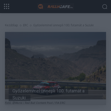
Kezdőlap
ERC
Győzelemmel ünnepli 100. futamát a Suzuki
Győzelemmel ünnepli 100. futamát a
Suzuki
Fotó: @World / Red Bull Content Pool / FIA ERC