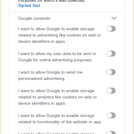
Purposes for which it was collected.
harmadik hely is, csak a bajnoki pontok megszerzésére
Opted Out
törekedtem. Gyorsan vezettünk a Power Stage-en, de
Google consents
nem mentünk határon. Talán 95%-on mentünk, annak
érdekében, hogy ne hibázzunk. Nem stresszeltem a
I want to allow Google to enable storage
related to advertising like cookies on web or
második hely megszerzése miatt, csupán gyorsan, de
device identifiers in apps.
óvatosabban vezettünk. Most vezetjük a bajnokságot, és
Lengyelországban, valamint Lettországban is jól
I want to allow my user data to be sent to
működhetnek az MRF gumijai, de a sikerhez gyorsnak
Google for online advertising purposes.
kell lennünk.”
I want to allow Google to send me
personalized advertising.
SOURCE
fiaerc.com
I want to allow Google to enable storage
TAGS
Efrén Llarena
ERC
Kanári-Szigetek Rally
MRF Team
related to analytics like cookies on web or
device identifiers in apps.
Facebook
X
Pinterest
I want to allow Google to enable storage
related to functionality of the website or app.