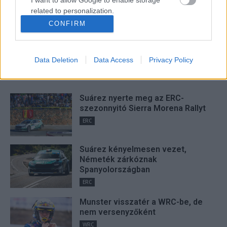
I want to allow Google to enable storage
related to personalization.
Hund Gábor
CONFIRM
http://rallycafe.hu
I want to allow Google to enable storage
related to security, including authentication
functionality and fraud prevention, and other
Data Deletion
Data Access
Privacy Policy
user protection.
FRISS
Suárez nyerte meg az ERC-
szezonnyitó Sierra Morena Rallyt
ERC
Suárez kényelmesen vezet,
Németék zárkóznak
Spanyolországban
ERC
Munster visszatér a WRC-be, de
nem versenyzőként
WRC