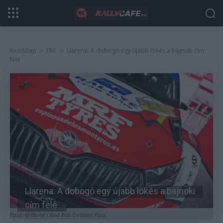
Kezdőlap
ERC
Llarena: A dobogó egy újabb lökés a bajnoki cím
felé
Llarena: A dobogó egy újabb lökés a bajnoki
cím felé
Fotó: @World / Red Bull Content Pool