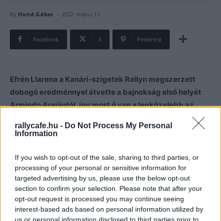
-
By
Hund Gábor
2022. május 17.
Facebook
X
Pinterest
Efrén Llarena a Kanári-szigetek Rallyn megszerzett
dobogó eredménnyel átvette a bajnokság első helyét
Armindo Araújotól, így most ő van a legközelebb az
Európa-bajnoki címhez.
rallycafe.hu -
Do Not Process My Personal
Information
Efrén Llarena az Azori-szigetek Rally győzelme után a
Kanári-szigetek Rallyn is dobogóra tudott állni, miután
If you wish to opt-out of the sale, sharing to third parties, or
processing of your personal or sensitive information for
holtversenyben zárt a francia Yoann Bonatoval, azonban
targeted advertising by us, please use the below opt-out
a második szakaszon elért jobb eredményének
section to confirm your selection. Please note that after your
köszönhetően a spanyol versenyzőé lett a
második hely
.
opt-out request is processed you may continue seeing
interest-based ads based on personal information utilized by
A második helyezéssel az MRF Team versenyzője 5 pont
us or personal information disclosed to third parties prior to