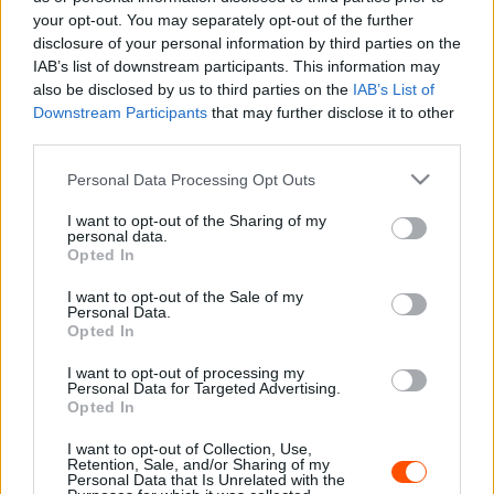
your opt-out. You may separately opt-out of the further
előnnyel vezeti a bajnokságot a Fafe Rallyn és a hétvégén
disclosure of your personal information by third parties on the
is győzelmet arató Nil Solans előtt.
IAB’s list of downstream participants. This information may
also be disclosed by us to third parties on the
IAB’s List of
“Tudtuk, hogy nehéz versenyünk lesz itt, de mindent
Downstream Participants
that may further disclose it to other
third parties.
megtettünk a jó eredmény érdekében –
mondta
Efrén
Llarena a Rally Európa-bajnokság hivatalos oldalának. –
Please note that this website/app uses one or more Google
Personal Data Processing Opt Outs
Yoann Bonato nagyszerű versenyzést mutatott be, de azt
services and may gather and store information including but
not limited to your visit or usage behaviour. You may click to
I want to opt-out of the Sharing of my
hiszem, mi is jó versenyen vagyunk túl. Ez az MRF
personal data.
grant or deny consent to Google and its third-party tags to
számára az első dobogós eredmény aszfalton, ami
Opted In
use your data for below specified purposes in below Google
nagyon fontos volt.”
consent section.
I want to opt-out of the Sale of my
Personal Data.
Opted In
A spanyol versenyző az Azori-szigeteken az utolsó
szakaszon szerezte meg a győzelmet, most pedig szintén
I want to opt-out of processing my
Personal Data for Targeted Advertising.
a Power Stage-en érte be Bonatot, azonban most
Opted In
visszafogottan vezetett a záró szakaszon.
I want to opt-out of Collection, Use,
Retention, Sale, and/or Sharing of my
Personal Data that Is Unrelated with the
“Hogy őszinte legyek, jó eredmény lett volna számomra a