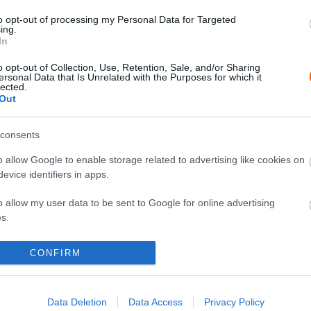
to opt-out of processing my Personal Data for Targeted
ing.
In
X
Pinterest
WhatsApp
o opt-out of Collection, Use, Retention, Sale, and/or Sharing
ersonal Data that Is Unrelated with the Purposes for which it
lected.
Out
okság négy gumigyártója közül kettő lehet bajnok, a
consents
Pirellit megelőzve.
o allow Google to enable storage related to advertising like cookies on
evice identifiers in apps.
rtók Európa-bajnoki címéért, a Michelin, a Pirelli, az
o allow my user data to be sent to Google for online advertising
s.
ly Hungaryn és a Kanári-szigeteken a Michelin kezdett
to allow Google to send me personalized advertising.
CONFIRM
Pirelli gyűjtötte a legtöbb pontot. Észtországban ismét
epeltek a legjobban, azonban a Róma Rallyn a hazai
o allow Google to enable storage related to analytics like cookies on
következő két versenyen is folytatódott, Csehországban
evice identifiers in apps.
Data Deletion
Data Access
Privacy Policy
jobb.