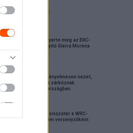
- Hirdetés -
FRISS
Suárez nyerte meg az ERC-
szezonnyitó Sierra Morena
Rallyt
ERC
Suárez kényelmesen vezet,
Németék zárkóznak
Spanyolországban
ERC
Munster visszatér a WRC-
be, de nem versenyzőként
WRC