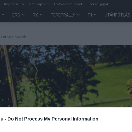
Impresszum
Médiaajánlat
Adatvédelmi elvek
Szerzői jogok
ERC
RX
TEREPRALLY
F1
UTÁNPÓTLÁS
n Európa-bajnok
hu -
Do Not Process My Personal Information