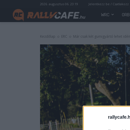
2026. augusztus 06. 23:19
Jelentkezz be / Csatlakozz
WRC
ORB
Kezdőlap
ERC
Már csak két gumigyártó lehet idé
rallycafe.