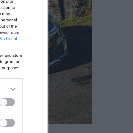
sonal or
ection to
ou may
 personal
out of the
 downstream
B’s List of
er and store
to grant or
ed purposes
dén