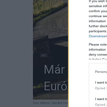
If you wish 
sensitive in
confirm you
continue se
information 
further disc
participants
Downstream 
Please note
information 
deny consent
ERC
in below Go
Már csak ké
Persona
Európa-baj
I want t
Opted 
I want t
Fotó: @World / Red Bull Content Pool
Opted 