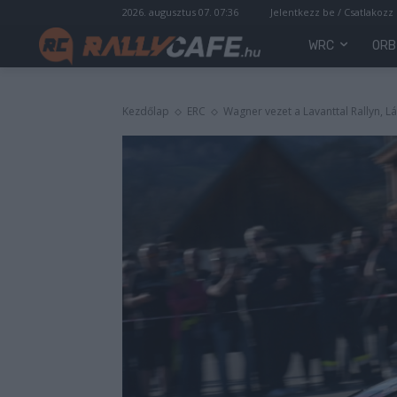
2026. augusztus 07. 07:36
Jelentkezz be / Csatlakozz
WRC
ORB
Kezdőlap
ERC
Wagner vezet a Lavanttal Rallyn, L