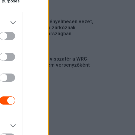
ed purposes
ERC
Suárez kényelmesen vezet,
Németék zárkóznak
Spanyolországban
ERC
Munster visszatér a WRC-
be, de nem versenyzőként
WRC