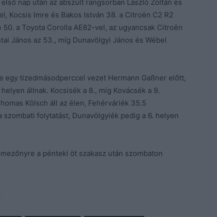
 első nap után az abszúlt rangsorban László Zoltán és
el, Kocsis Imre és Bakos István 38. a Citroën C2 R2
 50. a Toyota Corolla AE82-vel, az ugyancsak Citroën
tai János az 53., míg Dunavölgyi János és Wébel
e egy tizedmásodperccel vezet Hermann Gaßner előtt,
elyen állnak. Kocsisék a 8., míg Kovácsék a 9.
 Thomas Kölsch áll az élen, Fehérváriék 35.5
a szombati folytatást, Dunavölgyiék pedig a 6. helyen
 mezőnyre a pénteki öt szakasz után szombaton