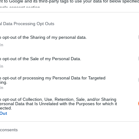
 to Google and its third-party tags to use your data for below specifi
ogle consent section.
 és második állomása között. Amíg a Rebenland Rallyn
l Data Processing Opt Outs
eső fogadta a mezőnyt, addig a Lavanttal Rallyn
o opt-out of the Sharing of my personal data.
két osztrák verseny központja között nagyjából 75
In
o opt-out of the Sale of my Personal Data.
ult, az a hazaiak kedvence, Simon Wagner, aki
In
 Rallyt, és a Lavanttal Rally első napja után is vezet a
to opt-out of processing my Personal Data for Targeted
ylag közel van hozzá a második, a Škoda Fabia RS
ing.
In
2 másodperces hátránnyal követi. A harmadik helyen
ldherr lemaradása 35.6 másodperc az éllovashoz
o opt-out of Collection, Use, Retention, Sale, and/or Sharing
ersonal Data that Is Unrelated with the Purposes for which it
lected.
Out
consents