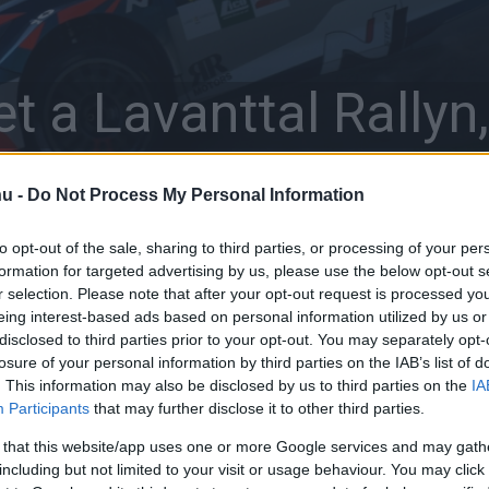
t a Lavanttal Rallyn
gjobb magyar
hu -
Do Not Process My Personal Information
to opt-out of the sale, sharing to third parties, or processing of your per
formation for targeted advertising by us, please use the below opt-out s
r selection. Please note that after your opt-out request is processed y
eing interest-based ads based on personal information utilized by us or
disclosed to third parties prior to your opt-out. You may separately opt-
losure of your personal information by third parties on the IAB’s list of
. This information may also be disclosed by us to third parties on the
IA
X
Pinterest
WhatsApp
Participants
that may further disclose it to other third parties.
 that this website/app uses one or more Google services and may gath
including but not limited to your visit or usage behaviour. You may click 
ttal Rally első napja után a favorit Simon Wagner