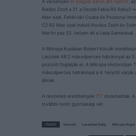
A versenyen
öt magyar páros állt rajthoz,
az
Balázs Zsolt a 21. a Skoda Fabia RS Rally2-v
Max-szal, Fehérvári Csaba és Pozsonyi Imre
C2 R2 Max-szal induló Kovács Zsolt és Szán
Martin paz 53. helyen áll a Lada Samarával.
A Mitropa Kupában Robert Kolcák mindössz
Lászóék 48.2 másodperces hátránnyal az 5. h
pozíciót foglalják el. A Mitropa Historicban
másodperces hátránnyal a 4. helyről várják 
állnak.
A részletes eredmények
ITT
olvashatóak. A
további nyolc gyorsasági vár.
CÍMKÉK:
kiemelt
Lavanttal Rally
Mitropa Kupa