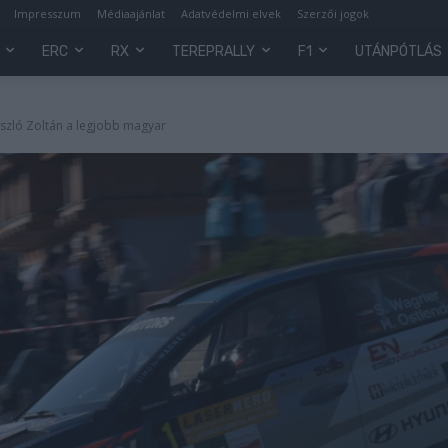
Impresszum
Médiaajánlat
Adatvédelmi elvek
Szerzői jogok
ERC
RX
TEREPRALLY
F1
UTÁNPÓTLÁS
ászló Zoltán a legjobb magyar