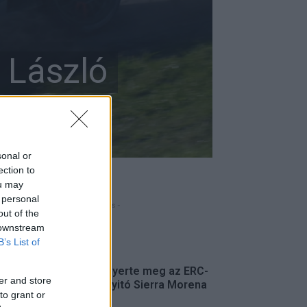
, László
sonal or
ection to
ou may
 personal
- Hirdetés -
out of the
 downstream
FRISS
B’s List of
Suárez nyerte meg az ERC-
er and store
szezonnyitó Sierra Morena
to grant or
Rallyt