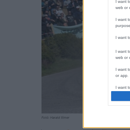
I want t
web or d
I want t
purpose
I want 
I want t
web or d
I want t
or app.
I want t
I want t
authenti
Fotó: Harald Illmer