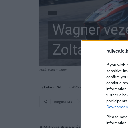
ERC
Wagner veze
Zoltán a le
rallycafe.
If you wish 
Fotó: Harald Illmer
sensitive in
confirm you
continue se
-
By
Lakner Gábor
2025. április 12.
information 
further disc
participants
Facebook
Megosztás
Downstream 
Please note
information 
A Mitropa Kupa második állomásán, a Lavan