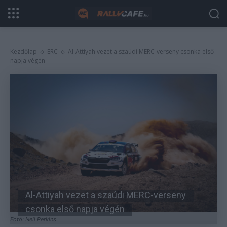
Kezdőlap
ERC
Al-Attiyah vezet a szaúdi MERC-verseny csonka első
napja végén
Al-Attiyah vezet a szaúdi MERC-verseny
csonka első napja végén
Fotó: Neil Perkins