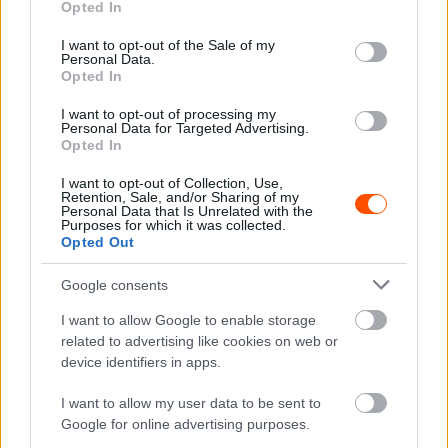
Opted In
use your data for below specified purposes in below Google
szaúdi Rakan Al-Rashed és a bajnoki címvédő Abdulaziz
consent section.
I want to opt-out of the Sale of my
Al-Kuwari előtt.
Personal Data.
Opted In
Szombaton ismét hat gyorsaságit rendeznének…
I want to opt-out of processing my
Personal Data for Targeted Advertising.
Opted In
Szaúd-Arábia Rally (MERC), állás SS6 után
1 #1 Nasser Al-Attiyah – Cándido Carrera (QAT – SPA)
I want to opt-out of Collection, Use,
Retention, Sale, and/or Sharing of my
Skoda Fabia RS Rally2 29:56.1
Personal Data that Is Unrelated with the
Purposes for which it was collected.
2 #4 Juho Hanninen – Janni Hussi (FIN) Toyota GR Yaris
Opted Out
Rally2 +24.2
3 #5 Rakan Al-Rasheed – Hugo Magalhaes (KSA – POR)
Google consents
Toyota GR Yaris Rally2 +1:16.2
I want to allow Google to enable storage
4 #3 Abdulaziz Al-Kuwari – Lorcan Moore (QAT – IRL)
related to advertising like cookies on web or
Citroen C3 Rally2 +1:43.3
device identifiers in apps.
5 #2 Abdullah Al-Rawahi – Ross Whittock (OMN – GBR)
I want to allow my user data to be sent to
Skoda Fabia Rally2 evo +4:04.3
Google for online advertising purposes.
6 #11 Abdullah Al-Zubair – Taha Al-Zadjali (OMN) Subaru