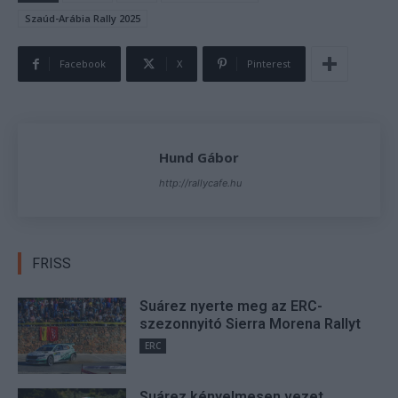
Szaúd-Arábia Rally 2025
Facebook
X
Pinterest
Hund Gábor
http://rallycafe.hu
FRISS
Suárez nyerte meg az ERC-
szezonnyitó Sierra Morena Rallyt
ERC
Suárez kényelmesen vezet,