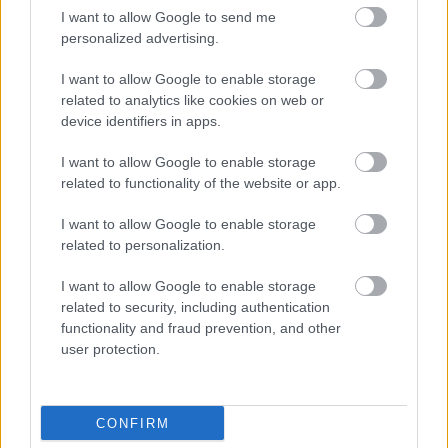
Impreza +4:21.4
I want to allow Google to send me
personalized advertising.
7 #6 Nasser Khalifa Al-Attiyah – Ziad Chehab (QAT – LBN)
Ford Fiesta Rally2 +4:55.8
I want to allow Google to enable storage
8 #28 Hamza Bakhashab – Marcin Pasek (KSA – POL)
related to analytics like cookies on web or
Can-Am Maverick +5:08.1
device identifiers in apps.
9 #10 Shaker Jweihan – Aisvydas Paliukénas (JOR – LTU)
I want to allow Google to enable storage
Mitsubishi Lancer Evo X +5:53.6
related to functionality of the website or app.
10 #9 Bassel Abou-Hamdan – Firas Elias (LBN) Skoda
Fabia R5 +7:29.6
I want to allow Google to enable storage
related to personalization.
További eredmények
I want to allow Google to enable storage
related to security, including authentication
Szaúd-Arábia Rally (MERC), gyorsasági szakaszok
functionality and fraud prevention, and other
user protection.
időterve magyar idő szerint
Április 2., péntek
06:45 SS1 Buraiman 1cancelled 14.02 km TÖRÖLVE
CONFIRM
07:23 SS2 Wadi Almatwi 1 12.94 km N Al-Attiyah 7:58.2 / 1.