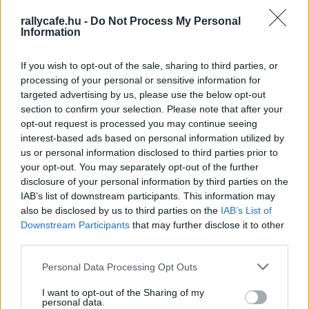
Hanninen nyert meg.
rallycafe.hu -
Do Not Process My Personal
Information
If you wish to opt-out of the sale, sharing to third parties, or
processing of your personal or sensitive information for
targeted advertising by us, please use the below opt-out
section to confirm your selection. Please note that after your
opt-out request is processed you may continue seeing
interest-based ads based on personal information utilized by
us or personal information disclosed to third parties prior to
your opt-out. You may separately opt-out of the further
disclosure of your personal information by third parties on the
IAB’s list of downstream participants. This information may
also be disclosed by us to third parties on the
IAB’s List of
Downstream Participants
that may further disclose it to other
Fotó: Neil Perkins
third parties.
Please note that this website/app uses one or more Google
Personal Data Processing Opt Outs
Összetettben a katari versenyző előnye 24.2 másodperc
services and may gather and store information including but
finn riválisa előtt, aki azonban nem regisztrált a MERC-
not limited to your visit or usage behaviour. You may click to
I want to opt-out of the Sharing of my
personal data.
értékelésébe, így azt magabiztosan vezeti Al-Attiyah a
grant or deny consent to Google and its third-party tags to