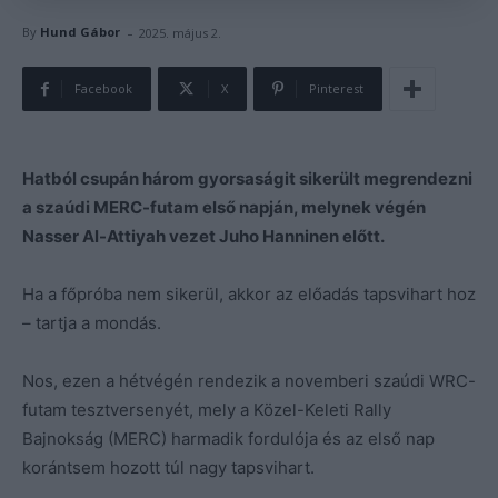
-
By
Hund Gábor
2025. május 2.
Facebook
X
Pinterest
Hatból csupán három gyorsaságit sikerült megrendezni
a szaúdi MERC-futam első napján, melynek végén
Nasser Al-Attiyah vezet Juho Hanninen előtt.
Ha a főpróba nem sikerül, akkor az előadás tapsvihart hoz
– tartja a mondás.
Nos, ezen a hétvégén rendezik a novemberi szaúdi WRC-
futam tesztversenyét, mely a Közel-Keleti Rally
Bajnokság (MERC) harmadik fordulója és az első nap
korántsem hozott túl nagy tapsvihart.