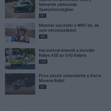
Németék zárkóznak
Spanyolországban
ERC
Munster visszatér a WRC-be, de
nem versenyzőként
WRC
Hat autóval érkezik a Horváth
Rallye ASE az Orfű Rallyra
ORB
Piros zászló színesítette a Sierra
Morena Rallyt
ERC