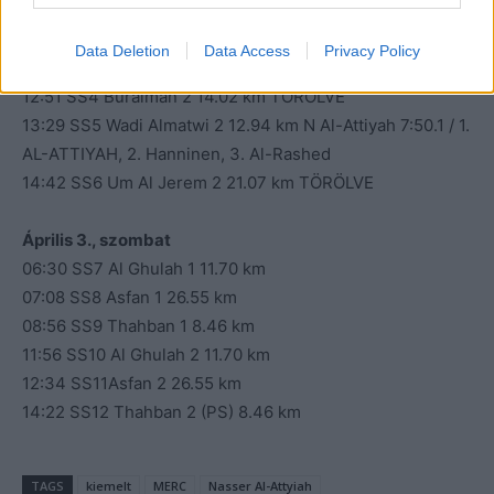
AL-ATTIYAH, 2. Hanninen, 3. Al-Rawahi
08:36 SS3 Um Al Jerem 1 21.07 km Hanninen 14:06.6 / 1.
Data Deletion
Data Access
Privacy Policy
AL-ATTIYAH, 2. Hanninen, 3. Al-Rashed
12:51 SS4 Buraiman 2 14.02 km TÖRÖLVE
13:29 SS5 Wadi Almatwi 2 12.94 km N Al-Attiyah 7:50.1 / 1.
AL-ATTIYAH, 2. Hanninen, 3. Al-Rashed
14:42 SS6 Um Al Jerem 2 21.07 km TÖRÖLVE
Április 3., szombat
06:30 SS7 Al Ghulah 1 11.70 km
07:08 SS8 Asfan 1 26.55 km
08:56 SS9 Thahban 1 8.46 km
11:56 SS10 Al Ghulah 2 11.70 km
12:34 SS11Asfan 2 26.55 km
14:22 SS12 Thahban 2 (PS) 8.46 km
TAGS
kiemelt
MERC
Nasser Al-Attyiah