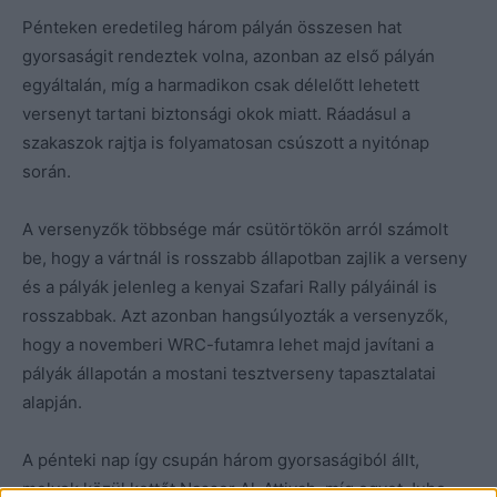
Pénteken eredetileg három pályán összesen hat
gyorsaságit rendeztek volna, azonban az első pályán
egyáltalán, míg a harmadikon csak délelőtt lehetett
versenyt tartani biztonsági okok miatt. Ráadásul a
szakaszok rajtja is folyamatosan csúszott a nyitónap
során.
A versenyzők többsége már csütörtökön arról számolt
be, hogy a vártnál is rosszabb állapotban zajlik a verseny
és a pályák jelenleg a kenyai Szafari Rally pályáinál is
rosszabbak. Azt azonban hangsúlyozták a versenyzők,
hogy a novemberi WRC-futamra lehet majd javítani a
pályák állapotán a mostani tesztverseny tapasztalatai
alapján.
A pénteki nap így csupán három gyorsaságiból állt,
melyek közül kettőt Nasser Al-Attiyah, míg egyet Juho