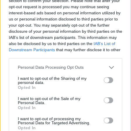
section to confirm your selection. Please note that after your
opt-out request is processed you may continue seeing
bátyja, Nil Solans 2020-22 között több Eb-futamon is
interest-based ads based on personal information utilized by
indult és két győzelmet is szerzett. A 33 éves Nil
us or personal information disclosed to third parties prior to
azonban folyamatosan anyagi nehézségekkel küzdött,
your opt-out. You may separately opt-out of the further
ezért is maradt abba nemzetközi karrierje.
disclosure of your personal information by third parties on the
IAB’s list of downstream participants. This information may
also be disclosed by us to third parties on the
IAB’s List of
Jan Solans azonban eljutott a WRC2-es futamgyőzelemig
Downstream Participants
that may further disclose it to other
is a 2024-es Portugál Rallyn.
third parties.
Please note that this website/app uses one or more Google
Personal Data Processing Opt Outs
„Örömmel csatlakozom az MRF csapatához a Róma Rallyn
services and may gather and store information including but
– mondta Jan Solans. – Nagyszerű lehetőség, hogy
not limited to your visit or usage behaviour. You may click to
I want to opt-out of the Sharing of my
personal data.
támogassam a csapatot egy ilyen versenyen az aszfalton
grant or deny consent to Google and its third-party tags to
Opted In
szerzett tapasztalataimmal. A Római Rally egy minőségi
use your data for below specified purposes in below Google
consent section.
verseny, és a célunk az lesz, hogy jól teljesítsünk és
I want to opt-out of the Sale of my
Personal Data.
segítsünk a csapatnak maximalizálni az eredményt.”
Opted In
I want to opt-out of processing my
Personal Data for Targeted Advertising.
Opted In