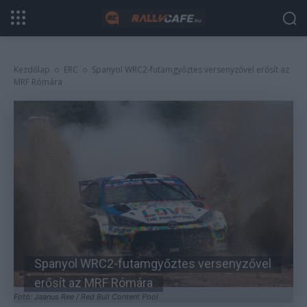
Kezdőlap
ERC
Spanyol WRC2-futamgyőztes versenyzővel erősít az
MRF Rómára
Spanyol WRC2-futamgyőztes versenyzővel
erősít az MRF Rómára
Fotó: Jaanus Ree / Red Bull Content Pool