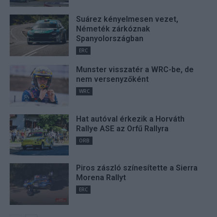
Suárez kényelmesen vezet,
Németék zárkóznak
Spanyolországban
ERC
Munster visszatér a WRC-be, de
nem versenyzőként
WRC
Hat autóval érkezik a Horváth
Rallye ASE az Orfű Rallyra
ORB
Piros zászló színesítette a Sierra
Morena Rallyt
ERC