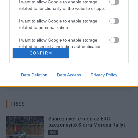
I want to allow Google to enable storage
related to functionality of the website or app.
TAGS
ERC
Jan Solans
kiemelt
MRF Team
Róma Rally 2025
I want to allow Google to enable storage
related to personalization.
Facebook
X
Pinterest
I want to allow Google to enable storage
related to security, including authentication
functionality and fraud prevention, and other
CONFIRM
user protection.
Hund Gábor
Data Deletion
Data Access
Privacy Policy
http://rallycafe.hu
FRISS
Suárez nyerte meg az ERC-
szezonnyitó Sierra Morena Rallyt
ERC