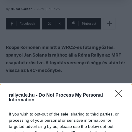
-
By
Hund Gábor
2025. június 25.
Facebook
X
Pinterest
Roope Korhonen mellett a WRC2-es futamgyőztes,
spanyol Jan Solans is rajthoz áll a Róma Rallyn az MRF
csapatát erősítve. A toyotás versenyző négy év után tér
vissza az ERC-mezőnybe.
Az MRF csapat Roope Korhonen mellé Jan Solanst kérte
fel, hogy próbálja sikerre vezetni az indiai gumigyártót.
rallycafe.hu -
Do Not Process My Personal
Information
Jan Solans eddigi egyetlen ERC-futama a 2021-es
If you wish to opt-out of the sale, sharing to third parties, or
Kanári-szigetek Rally volt, ahol a kilencedik helyen zárt.
processing of your personal or sensitive information for
targeted advertising by us, please use the below opt-out
A Solans név ismerős az ERC-mezőnyben, miután Jan