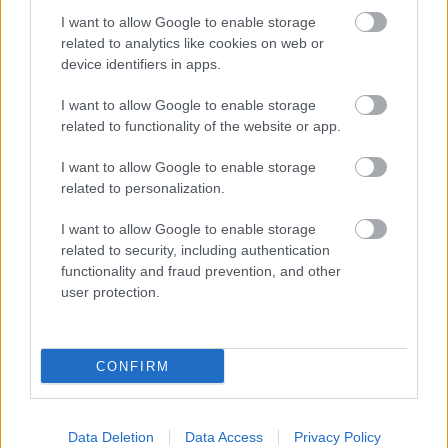
I want to allow Google to enable storage
related to analytics like cookies on web or
Fotó: kroon-oil-brc.be
device identifiers in apps.
Hayden Paddonnak be kellett érnie első Ypres Rallyján a
I want to allow Google to enable storage
related to functionality of the website or app.
második helyezéssel, míg a harmadik helyen Jos
Verstappen ért célba, aki azonban a belga bajnoki
I want to allow Google to enable storage
értékelést ismét megnyerte, így továbbra is veretlenül áll
related to personalization.
a pontverseny élén.
I want to allow Google to enable storage
related to security, including authentication
functionality and fraud prevention, and other
user protection.
CONFIRM
Data Deletion
Data Access
Privacy Policy