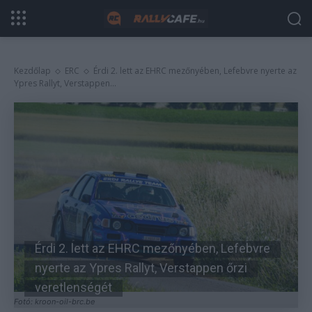
Kezdőlap
ERC
Érdi 2. lett az EHRC mezőnyében, Lefebvre nyerte az
Ypres Rallyt, Verstappen...
Érdi 2. lett az EHRC mezőnyében, Lefebvre
nyerte az Ypres Rallyt, Verstappen őrzi
veretlenségét
Fotó: kroon-oil-brc.be