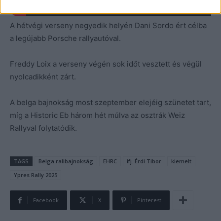
A hétvégi verseny negyedik helyén Dani Sordo ért célba
a legújabb Porsche rallyautóval.
Freddy Loix a verseny végén sok időt vesztett és végül
nyolcadikként zárt.
A belga bajnokság most szeptember elejéig szünetet tart,
míg a Historic Eb három hét múlva az osztrák Weiz
Rallyval folytatódik.
TAGS
Belga ralibajnokság
EHRC
ifj. Érdi Tibor
kiemelt
Ypres Rally 2025
Facebook
X
Pinterest