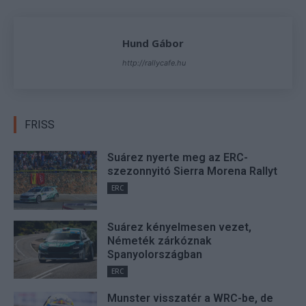
Hund Gábor
http://rallycafe.hu
FRISS
Suárez nyerte meg az ERC-
szezonnyitó Sierra Morena Rallyt
ERC
Suárez kényelmesen vezet,
Németék zárkóznak
Spanyolországban
ERC
Munster visszatér a WRC-be, de