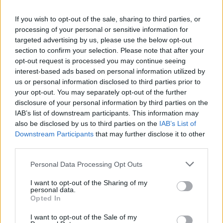
If you wish to opt-out of the sale, sharing to third parties, or
A bajnokságot továbbra is Latvala vezeti, míg a címvédő
processing of your personal or sensitive information for
Érdiék holtversenyben Will Grahammel a negyedik helyen
targeted advertising by us, please use the below opt-out
állnak.
section to confirm your selection. Please note that after your
opt-out request is processed you may continue seeing
interest-based ads based on personal information utilized by
us or personal information disclosed to third parties prior to
your opt-out. You may separately opt-out of the further
disclosure of your personal information by third parties on the
IAB’s list of downstream participants. This information may
also be disclosed by us to third parties on the
IAB’s List of
Downstream Participants
that may further disclose it to other
third parties.
Please note that this website/app uses one or more Google
Personal Data Processing Opt Outs
services and may gather and store information including but
not limited to your visit or usage behaviour. You may click to
I want to opt-out of the Sharing of my
personal data.
grant or deny consent to Google and its third-party tags to
Opted In
use your data for below specified purposes in below Google
Fotó: kroon-oil-brc.be
consent section.
I want to opt-out of the Sale of my