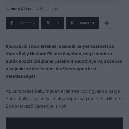
-
By
Hund Gábor
2025. június 30.
Facebook
X
Pinterest
Ifjabb Érdi Tibor értékes második helyet szerzett az
Ypres Rally Historic Eb mezőnyében, míg a modern
autók között Stéphane Lefebvre tudott nyerni, azonban
a bajnoki értékelésben Jos Verstappen őrzi
veretlenségét.
Az Akropolisz Rally mellett érdemes volt figyelni a belga
Ypres Rallyra is, mely a belga bajnokság mellett a Historic
Eb következő versenye is volt,