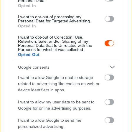
Personal Data.
Opted In
A modern autók között izgalmas verseny zajlott Stéphane
Lefebvre, Hayden Paddon, Jos Verstappen és sokáig a
I want to opt-out of processing my
Personal Data for Targeted Advertising.
verseny történetének legsikeresebb versenyzője, Freddy
Opted In
Loix is csatában tudott lenni az élmezőnnyel. A versenyt
I want to opt-out of Collection, Use,
végül a francia versenyző
nyerte
, aki a tavalyi év után
Retention, Sale, and/or Sharing of my
ismét nyerni tudott, azonban amíg tavaly Hyundaijal
Personal Data that Is Unrelated with the
Purposes for which it was collected.
nyert, addig idén Toyotával.
Opted Out
Google consents
I want to allow Google to enable storage
related to advertising like cookies on web or
device identifiers in apps.
I want to allow my user data to be sent to
Google for online advertising purposes.
I want to allow Google to send me
personalized advertising.