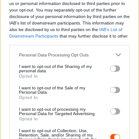
us or personal information disclosed to third parties prior to
abszolút győzelemért, melyet végül Feghali 9.2
your opt-out. You may separately opt-out of the further
másodperc előnnyel szerzett meg és már 18. alkalommal
disclosure of your personal information by third parties on the
IAB’s list of downstream participants. This information may
zárt az élen, ezzel tovább javítva rekordját.
also be disclosed by us to third parties on the
IAB’s List of
Downstream Participants
that may further disclose it to other
third parties.
Please note that this website/app uses one or more Google
Personal Data Processing Opt Outs
services and may gather and store information including but
not limited to your visit or usage behaviour. You may click to
I want to opt-out of the Sharing of my
personal data.
grant or deny consent to Google and its third-party tags to
Opted In
use your data for below specified purposes in below Google
consent section.
I want to opt-out of the Sale of my
Personal Data.
Opted In
I want to opt-out of processing my
Personal Data for Targeted Advertising.
Opted In
Fotó: FIA
I want to opt-out of Collection, Use,
Retention, Sale, and/or Sharing of my