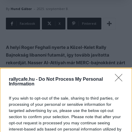
-
By
Hund Gábor
2025. szeptember 8.
Facebook
X
Pinterest
A helyi Roger Feghali nyerte a Közel-Kelet Rally
Bajnokság libanoni futamát, így tovább javította
rekordját. Nasser Al-Attiyah már MERC-bajnokként zárt
a második helyen.
rallycafe.hu -
Do Not Process My Personal
Information
Hétvégén a Libanon Rallyval folytatódott a Közel-Kelet
Rally Bajnokság, mely tavaly a térség háborús helyzete
If you wish to opt-out of the sale, sharing to third parties, or
miatt utólag került ki a MERC-naptárból, idén azonban
processing of your personal or sensitive information for
ismét nemzetközi futam lehetett.
targeted advertising by us, please use the below opt-out
section to confirm your selection. Please note that after your
opt-out request is processed you may continue seeing
A rendezvény teljes egészében nagy csatát vívott a
interest-based ads based on personal information utilized by
libanoni Roger Feghali és a katari Nasser Al-Attiyah az