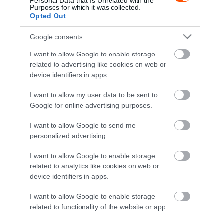
Al-Attiyah abszolút értékelésben ugyan csupán
második
Personal Data that Is Unrelated with the
Purposes for which it was collected.
lett, azonban ugyancsak rekordnak számító 20. MERC-
Opted Out
bajnoki címét így is megtudta szerezni, miután a Közel-
Google consents
Kelet Rally Bajnokság értékelését a katari skodás nyerte.
I want to allow Google to enable storage
Al-Attiyah a Közel-Keleten messze a legeredményesebb
related to advertising like cookies on web or
device identifiers in apps.
versenyző, az FIA-elnök Mohammed Ben Sulayem 14
bajnoki címmel áll a második helyen.
I want to allow my user data to be sent to
Google for online advertising purposes.
A MERC-bajnokság Cipruson fog zárulni egy hónap
I want to allow Google to send me
múlva.
personalized advertising.
I want to allow Google to enable storage
TAGS
kiemelt
Libanon Rally
MERC
Nasser Al Attiyah
related to analytics like cookies on web or
Roger Feghali
device identifiers in apps.
I want to allow Google to enable storage
Facebook
X
Pinterest
related to functionality of the website or app.