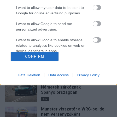
I want to allow my user data to be sent to
Hund Gábor
Google for online advertising purposes.
http://rallycafe.hu
I want to allow Google to send me
personalized advertising.
I want to allow Google to enable storage
FRISS
related to analytics like cookies on web or
device identifiers in apps.
Suárez nyerte meg az ERC-
CONFIRM
szezonnyitó Sierra Morena Rallyt
I want to allow Google to enable storage
related to functionality of the website or app.
ERC
Data Deletion
Data Access
Privacy Policy
I want to allow Google to enable storage
Suárez kényelmesen vezet,
related to personalization.
Németék zárkóznak
Spanyolországban
I want to allow Google to enable storage
ERC
related to security, including authentication
functionality and fraud prevention, and other
Munster visszatér a WRC-be, de
user protection.
nem versenyzőként