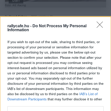
ban
Fotó: IKE Racing
-
By
Hund Gábor
2025. október 19.
rallycafe.hu -
Do Not Process My Personal
Facebook
X
Pinterest
Information
If you wish to opt-out of the sale, sharing to third parties, or
processing of your personal or sensitive information for
Az FIA 2026-tól három bajnoki cím megszerzését is
targeted advertising by us, please use the below opt-out
lehetővé teszi a Historic Eb-n, ahol az eddiginél több
section to confirm your selection. Please note that after your
murvás versenyre is sor kerül.
opt-out request is processed you may continue seeing
interest-based ads based on personal information utilized by
us or personal information disclosed to third parties prior to
Az FIA bár már tavaly lehetővé tette a 1993-2000 közötti
your opt-out. You may separately opt-out of the further
versenyautók használatát, azonban bajnoki pontot
disclosure of your personal information by third parties on the
ezekkel még nem lehetett szerezni a Historic Eb-n.
IAB’s list of downstream participants. This information may
also be disclosed by us to third parties on the
IAB’s List of
Downstream Participants
that may further disclose it to other
2026-tól azonban már három bajnoki címért is lehet
third parties.
harcolni, az FIA kiírja a 2000 előtti, az 1992 előtti autók