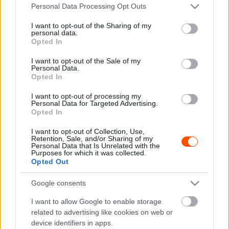
bajnokságát, valamint a murva bajnokságot is.
Please note that this website/app uses one or more Google
Personal Data Processing Opt Outs
services and may gather and store information including but
not limited to your visit or usage behaviour. You may click to
I want to opt-out of the Sharing of my
Mindez azt is jelenti, hogy már nemcsak a finn Lahti Rally
personal data.
grant or deny consent to Google and its third-party tags to
Opted In
és a historic Akropolisz Rally kerül murvás futamként a
use your data for below specified purposes in below Google
naptárba és a versenyzők eldönthetik, hogy szeretnének-
consent section.
I want to opt-out of the Sale of my
Personal Data.
e indulni a lazább felületen rendezett versenyeken, vagy
Opted In
csak aszfaltos futamokon.
I want to opt-out of processing my
Personal Data for Targeted Advertising.
Az EHRC bajnoki naptárjára még várni kell, de az biztosra
Opted In
vehető, hogy az ideinél több 1993 és 2000 közötti autó áll
I want to opt-out of Collection, Use,
rajthoz a rendezvényeken.
Retention, Sale, and/or Sharing of my
Personal Data that Is Unrelated with the
Purposes for which it was collected.
Opted Out
TAGS
EHRC
FIA
kiemelt
Google consents
Facebook
X
Pinterest
I want to allow Google to enable storage
related to advertising like cookies on web or
device identifiers in apps.