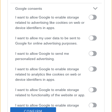
vagyok az egész csapatra és Jonasra, aki fantasztikus
Google consents
munkát végzett. Minden partneremnek köszönettel
tartozom, nélkülük nem lett volna lehetséges a győzelem.
I want to allow Google to enable storage
related to advertising like cookies on web or
Sosem tanultam még annyit, mint ebben a szezonban.”
device identifiers in apps.
Az FIA a múlt héten hozta nyilvánosságra, hogy melyik
I want to allow my user data to be sent to
hat futam szerepel a Junior ERC programjában, a tavalyi
Google for online advertising purposes.
menetrendhez képest
rengeteg a változás.
I want to allow Google to send me
personalized advertising.
TAGS
ERC
Junior ERC
kiemelt
Tom Heindrichs
I want to allow Google to enable storage
related to analytics like cookies on web or
device identifiers in apps.
Facebook
X
Pinterest
I want to allow Google to enable storage
related to functionality of the website or app.
I want to allow Google to enable storage
Lakner Gábor
related to personalization.
CONFIRM