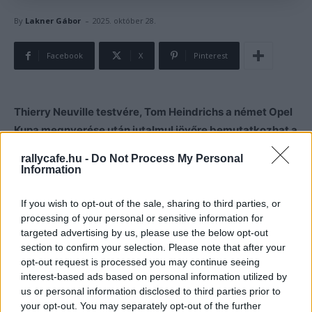
-
By
Lakner Gábor
2025. október 28.
Facebook
X
Pinterest
Thierry Neuville testvére, Tom Heindrichs a német Opel
Kupa megnyerése után jutalmul jövőre bemutatkozhat a
Junior ERC-ben.
rallycafe.hu -
Do Not Process My Personal
Information
A világbajnok Thierry Neuville testvére, Tom Heindrichs
nyerte meg a német Opel Kupát, így 2026-ban a Junior
If you wish to opt-out of the sale, sharing to third parties, or
processing of your personal or sensitive information for
ERC-ben indulhat. A 21 éves belga versenyző bajnoki
targeted advertising by us, please use the below opt-out
címe a Közép-Európa Rally betétfutamán dőlt el, amikor
section to confirm your selection. Please note that after your
riválisa, Alex Espanol az utolsó szakaszon
balesetet
opt-out request is processed you may continue seeing
szenvedett.
interest-based ads based on personal information utilized by
us or personal information disclosed to third parties prior to
your opt-out. You may separately opt-out of the further
„Időbe telik, mire ez az egész leülepedik bennem. Nehéz