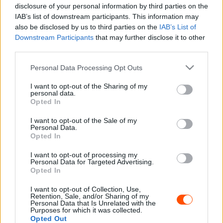
disclosure of your personal information by third parties on the
szezon volt, és nem ment mindig minden a terv szerint,
IAB’s list of downstream participants. This information may
de megpróbáltuk mindenből a legjobbat kihozni. Ez tett
also be disclosed by us to third parties on the
IAB’s List of
minket erőssé és segített megőrizni a hidegvérünket a
Downstream Participants
that may further disclose it to other
third parties.
szoros versenyben. Sajnálom Alexet, nagyon jó ellenfél
volt. A Power Stage-en nekünk is voltak kalandjaink, de
Please note that this website/app uses one or more Google
Personal Data Processing Opt Outs
services and may gather and store information including but
megszereztük a bajnoki címet, aminek nagyon örülünk” –
not limited to your visit or usage behaviour. You may click to
I want to opt-out of the Sharing of my
mondta a Jonas Schmitz navigálásával versenyző
personal data.
grant or deny consent to Google and its third-party tags to
Opted In
Heindrichs.
use your data for below specified purposes in below Google
consent section.
I want to opt-out of the Sale of my
Personal Data.
A következő évet pedig a Junior ERC-ben kezdheti meg a
Opted In
páros, ugyanis az Opel Kupa győztesének ez volt a
jutalma. Neuville öccse Manfred Stohl csapatában, egy
I want to opt-out of processing my
Personal Data for Targeted Advertising.
Opel Corsa Rally4-es volánja mögött folytathatja.
Opted In
I want to opt-out of Collection, Use,
„Ez volt a célunk, tuduk, hogy nem lesz könnyű, főleg úgy,
Retention, Sale, and/or Sharing of my
Personal Data that Is Unrelated with the
hogy szinte az összes gyorsasági szakasz új volt nekünk
Purposes for which it was collected.
ebben az évben – mondta Heindrichs. – Rendkívül büszke
Opted Out