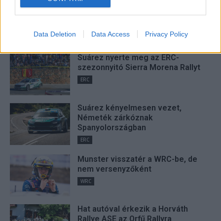
I want to allow Google to enable storage
related to security, including authentication
FRISS
Data Deletion
Data Access
Privacy Policy
functionality and fraud prevention, and other
user protection.
Suárez nyerte meg az ERC-
szezonnyitó Sierra Morena Rallyt
ERC
Suárez kényelmesen vezet,
Németék zárkóznak
Spanyolországban
ERC
Munster visszatér a WRC-be, de
nem versenyzőként
WRC
Hat autóval érkezik a Horváth
Rallye ASE az Orfű Rallyra