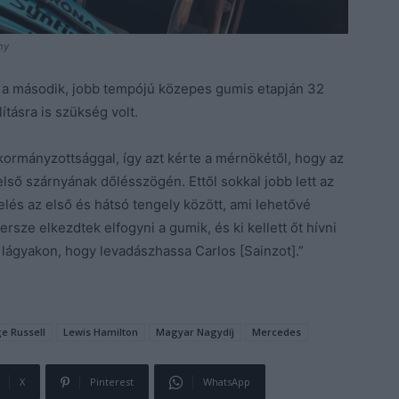
hy
 a második, jobb tempójú közepes gumis etapján 32
ításra is szükség volt.
lkormányzottsággal, így azt kérte a mérnökétől, hogy az
első szárnyának dőlésszögén. Ettől sokkal jobb lett az
elés az első és hátsó tengely között, ami lehetővé
rsze elkezdtek elfogyni a gumik, és ki kellett őt hívni
a lágyakon, hogy levadászhassa Carlos [Sainzot].”
e Russell
Lewis Hamilton
Magyar Nagydíj
Mercedes
X
Pinterest
WhatsApp