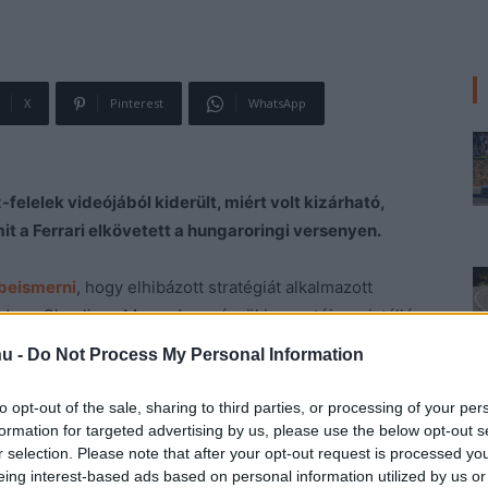
X
Pinterest
WhatsApp
lelek videójából kiderült, miért volt kizárható,
it a Ferrari elkövetett a hungaroringi versenyen.
beismerni
, hogy elhibázott stratégiát alkalmazott
drew Shovlin, a Mercedes mérnökigazgatója az istálló
ta, nekik eszükbe sem jutott feltenni a kemény gumit
hu -
Do Not Process My Personal Information
en, de már két nappal előre tudták.
to opt-out of the sale, sharing to third parties, or processing of your per
kapaszkodó Lewis Hamilton közepes-közepes-lágy
formation for targeted advertising by us, please use the below opt-out s
r selection. Please note that after your opt-out request is processed y
induló, végül harmadik helyen záró George Russell Max
eing interest-based ads based on personal information utilized by us or
epes taktikával ment.