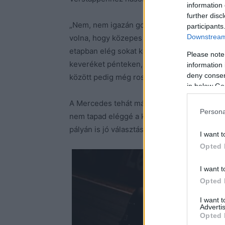
information 
further disc
„Nem, nem igazán gondoltunk az egy kiálláso
participants
Downstream 
volna, hogy közepes keveréken kezdünk, m
etapban elég sokat kellett volna óvni az ab
Please note
keveréket pénteken, és nem volt jó a tapad
information 
deny consent
között pedig még rosszabbra számítottunk” 
in below Go
A Mercedes tehát már a pénteki hőségben, 50
Persona
nem tapad eléggé a kemény gumi, miközben 
pályán is jó választásnak tartotta azt.
I want t
Opted 
I want t
Opted 
I want 
Advertis
Opted 