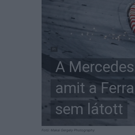
F1
A Mercedesn
amit a Ferr
sem látott
Fotó: Makai Gergely Photography