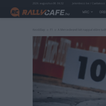
2026. augusztus 08. 06:32
Jelentkezz be / Csatlakozz
WRC
ORB
Kezdőlap
F1
A Mercedesnél két nappal előre tudtá