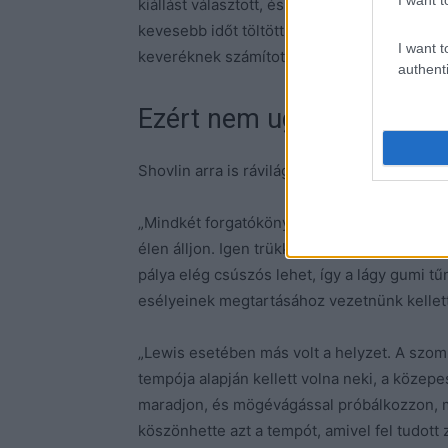
kiállást választott, és képes volt legyőzni ő
kevesebb időt töltött az ember azokon a k
I want t
keveréknek számítottak.”
authenti
Ezért nem ugyanolyan tak
Shovlin arra is rávilágított, hogy miért válas
„Mindkét forgatókönyvet külön megvizsgáltuk
élen álljon. Igen trükkösek voltak a körülmén
pálya elég csúszós lehet, így a lágy gumi tű
esélyeinek megtartásához vezetnünk kellett 
„Lewis esetében más volt a helyzet. A szom
tempója alapján kellett volna neki, a közepe
maradjon, és mögévágással próbálkozzon, m
köszönhette azt a tempót, amivel fel tudott 