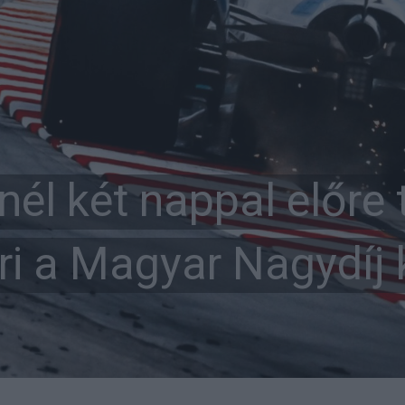
él két nappal előre 
ari a Magyar Nagydíj