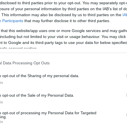
disclosed to third parties prior to your opt-out. You may separately opt-
losure of your personal information by third parties on the IAB’s list of
s stratégiára, mert ennek az egyetlen módja az lett
. This information may also be disclosed by us to third parties on the
IA
Participants
that may further disclose it to other third parties.
ajd feltesszük a kemény gumit, miközben mindkét
roncsokat, hogy eljussunk a célig. Kipróbáltuk a kemény
 that this website/app uses one or more Google services and may gath
ása. A vasárnap tapasztalt hűvösebb körülmények
including but not limited to your visit or usage behaviour. You may click 
 to Google and its third-party tags to use your data for below specifi
– ecsetelte Andrew Shovlin.
ogle consent section.
 fok feletti aszfalthőmérsékletnél úgy látta, hogy
l Data Processing Opt Outs
a Ferrari vasárnap, esetenként 30 fokkal hűvösebb
o opt-out of the Sharing of my personal data.
In
o opt-out of the Sale of my Personal Data.
In
to opt-out of processing my Personal Data for Targeted
ing.
In