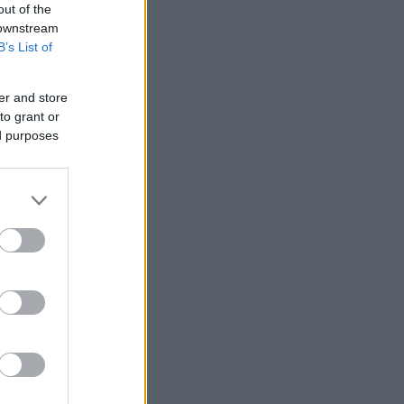
out of the
 downstream
B’s List of
er and store
to grant or
ed purposes