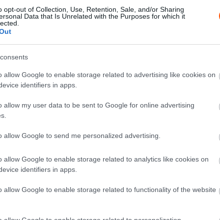
o opt-out of Collection, Use, Retention, Sale, and/or Sharing
ersonal Data that Is Unrelated with the Purposes for which it
lected.
Out
consents
o allow Google to enable storage related to advertising like cookies on
evice identifiers in apps.
o allow my user data to be sent to Google for online advertising
s.
to allow Google to send me personalized advertising.
o allow Google to enable storage related to analytics like cookies on
raphy
evice identifiers in apps.
 és a két kiállásos stratégia között azoknak a
o allow Google to enable storage related to functionality of the website
y szett közepes gumijuk maradt. Az Alpine-ok
ndo Norris pedig lágy-közepes-kemény elosztású két
o allow Google to enable storage related to personalization.