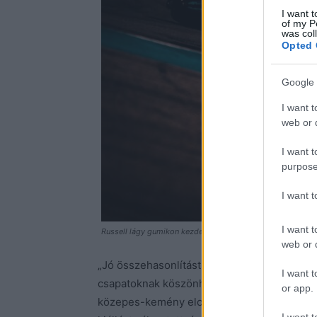
I want t
of my P
was col
Opted 
Google 
I want t
web or d
I want t
purpose
I want 
I want t
Russell lágy gumikon kezdett Fotó: Makai Gergely Photog
web or d
„Jó összehasonlítást lehetett végezni az egy
I want t
csapatoknak köszönhetően, akiknek csak eg
or app.
közepes-kemény elosztású egy kiállást, La
I want t