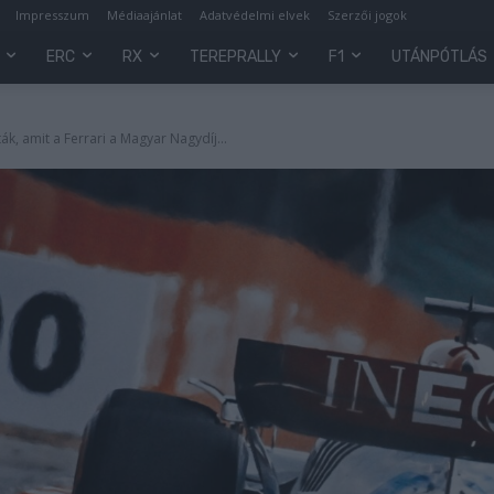
Impresszum
Médiaajánlat
Adatvédelmi elvek
Szerzői jogok
ERC
RX
TEREPRALLY
F1
UTÁNPÓTLÁS
k, amit a Ferrari a Magyar Nagydíj...