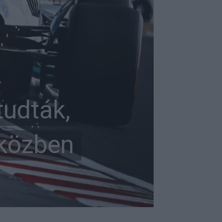
tudták,
 közben