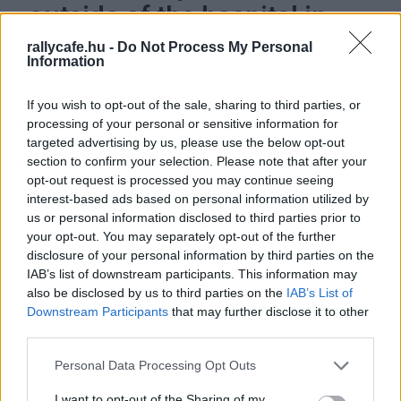
outside of the hospital in
Grenoble
#F1
rallycafe.hu -
Do Not Process My Personal
Information
pic.twitter.com/GaDjovme3
8
If you wish to opt-out of the sale, sharing to third parties, or
processing of your personal or sensitive information for
targeted advertising by us, please use the below opt-out
— ESPN F1 (@ESPNF1)
section to confirm your selection. Please note that after your
January 3, 2014
opt-out request is processed you may continue seeing
interest-based ads based on personal information utilized by
us or personal information disclosed to third parties prior to
A grenoble-i kórház, amelyben 2014. január 3-án
your opt-out. You may separately opt-out of the further
disclosure of your personal information by third parties on the
Schumacher a 45. születésnapját töltötte, és amelyre
IAB’s list of downstream participants. This information may
rajongók hatalmas üzenetet vetítettek az életéért küzdő
also be disclosed by us to third parties on the
IAB’s List of
hétszeres világbajnoknak
Downstream Participants
that may further disclose it to other
third parties.
Pedig bőven lennének olyan jelentkezők, akik
Please note that this website/app uses one or more Google
Personal Data Processing Opt Outs
meglátogatnák Schumachert, ha a család engedné. A már
services and may gather and store information including but
emlegetett Weber többször is elpanaszolta, hogy nem
not limited to your visit or usage behaviour. You may click to
I want to opt-out of the Sharing of my