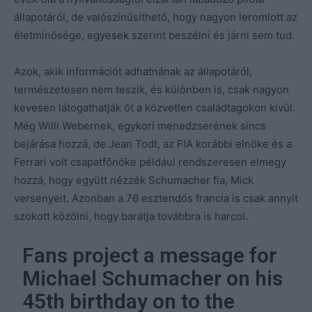
állapotáról, de valószínűsíthető, hogy nagyon leromlott az
életminősége, egyesek szerint beszélni és járni sem tud.
Azok, akik információt adhatnának az állapotáról,
természetesen nem teszik, és különben is, csak nagyon
kevesen látogathatják őt a közvetlen családtagokon kívül.
Még Willi Webernek, egykori menedzserének sincs
bejárása hozzá, de Jean Todt, az FIA korábbi elnöke és a
Ferrari volt csapatfőnöke például rendszeresen elmegy
hozzá, hogy együtt nézzék Schumacher fia, Mick
versenyeit. Azonban a 76 esztendős francia is csak annyit
szokott közölni, hogy barátja továbbra is harcol.
Fans project a message for
Michael Schumacher on his
45th birthday on to the