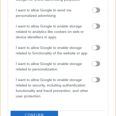
különleges volt.”
I want to allow Google to send me
personalized advertising.
Eddie Jordan : “Have you
driven at Spa before?”
I want to allow Google to enable storage
related to analytics like cookies on web or
device identifiers in apps.
Michael Schumacher : “Yes,
I want to allow Google to enable storage
…”
related to functionality of the website or app.
I want to allow Google to enable storage
……on a 🚲 🤫😁
related to personalization.
pic.twitter.com/2OIMH0e8z
I want to allow Google to enable storage
Y
related to security, including authentication
functionality and fraud prevention, and other
user protection.
— Jens Munser Designs
(@JMD_helmets)
August
CONFIRM