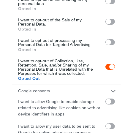
personal data.
grant or deny consent to Google and its third-party tags to
tették lehetővé neki, hogy egykori védence mellett
Opted In
use your data for below specified purposes in below Google
legyen, most pedig Eddie Jordan, Schumacher első
consent section.
I want to opt-out of the Sale of my
Forma-1-es csapatfőnöke mesélte el, hogy Corinna
Personal Data.
Opted In
Schumacher, a hétszeres világbajnok felesége miként
utasította őt vissza.
I want to opt-out of processing my
Personal Data for Targeted Advertising.
Opted In
„Corinna egy időben az egyik versenyzőnk, Heinz-Harald
Frentzen barátnője volt, akit később elhagyott, hogy
I want to opt-out of Collection, Use,
Retention, Sale, and/or Sharing of my
feleségül menjen Schumacherhez – utalt az 1990-ben
Personal Data that Is Unrelated with the
Purposes for which it was collected.
saját Forma-3000-es, 1999 és 2001 között pedig F1-es
Opted Out
csapatánál versenyző németre Jordan az
Irish Mirrornak
Google consents
adott interjúban
. – Úgyhogy megvolt a kapcsolat, én
pedig kerestem őt, egyszer pedig megkérdeztem, hogy
I want to allow Google to enable storage
helyénvaló lenne-e meglátogatnunk [Schumachert]. A
related to advertising like cookies on web or
device identifiers in apps.
válasz az volt, hogy nem. Jelenleg senki sem látogathatja,
csak a közvetlen családja. Azóta ugyanakkor a fiatal Mick
I want to allow my user data to be sent to
Schumacher, Michael fia felkeresett, ami nagyon
Google for online advertising purposes.