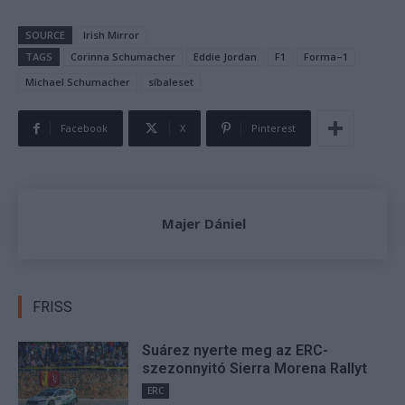
SOURCE
Irish Mirror
TAGS
Corinna Schumacher
Eddie Jordan
F1
Forma–1
Michael Schumacher
síbaleset
Facebook
X
Pinterest
Majer Dániel
FRISS
Suárez nyerte meg az ERC-
szezonnyitó Sierra Morena Rallyt
ERC