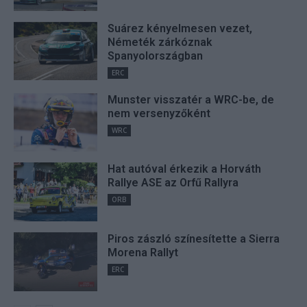
Suárez kényelmesen vezet,
Németék zárkóznak
Spanyolországban
ERC
Munster visszatér a WRC-be, de
nem versenyzőként
WRC
Hat autóval érkezik a Horváth
Rallye ASE az Orfű Rallyra
ORB
Piros zászló színesítette a Sierra
Morena Rallyt
ERC