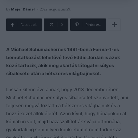
-
By
Majer Dániel
2022. augusztus 29.
Facebook
X
Pinterest
A Michael Schumachernek 1991-ben a Forma-1-es
bemutatkozást lehetővé tevő Eddie Jordan is azok
közé tartozik, akik meg akarták látogatni súlyos
síbalesete után a hétszeres világbajnokot.
Lassan kilenc éve annak, hogy 2013 decemberében
Michael Schumacher súlyos síbalesetet szenvedett, ami
teljesen megváltoztatta a hétszeres világbajnok és a
hozzá közel állók életét. Azon kívül, hogy hónapokon át
kómában volt, majd hazaszállították svájci otthonába,
gyakorlatilag semmilyen konkrétumot nem tudunk az
évek óta a nyilvánosságtól elzártan lábadozó pilóta