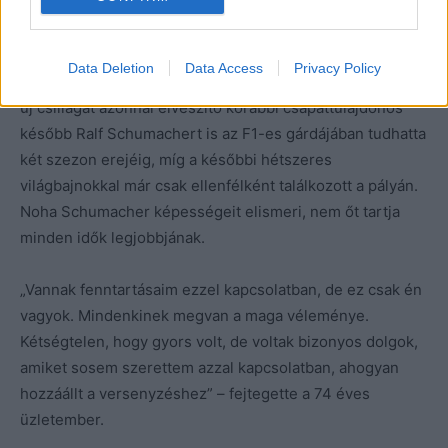
25, 2021
Az 1991-es Belga Nagydíj előtt Michael Schumachert F1-
Data Deletion
Data Access
Privacy Policy
es üléshez juttató, a remekül sikerült bemutatkozás után
új csillagát azonnal elveszítő korábbi csapattulajdonos
később Ralf Schumachert is az F1-es gárdájában tudhatta
két szezon erejéig, míg a későbbi hétszeres
világbajnokkal már csak ellenfélként találkozott a pályán.
Noha Schumacher képességeit elismeri, nem őt tartja
minden idők legjobbjának.
„Vannak fenntartásaim ezzel kapcsolatban, de ez csak én
vagyok. Mindenkinek megvan a maga véleménye.
Kétségtelen, hogy gyors volt, de voltak bizonyos dolgok,
amiket sosem szerettem azzal kapcsolatban, ahogyan
hozzáállt a versenyzéshez” – fejtegette a 74 éves
üzletember.