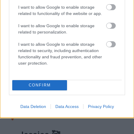
think he did nothing wrong…
I want to allow Google to enable storage
related to functionality of the website or app.
pic.twitter.com/psSsTsMeir
I want to allow Google to enable storage
— F1_2021 (@F1_2020s)
related to personalization.
October 15, 2022
I want to allow Google to enable storage
related to security, including authentication
functionality and fraud prevention, and other
Honfitársával, a kétszeres világbajnok Casey Stonerrel:
user protection.
So nobody was going to tell
me that Michael Masi is at
CONFIRM
Philip Island?
pic.twitter.com/Mke8aQR9h
Data Deletion
Data Access
Privacy Policy
V