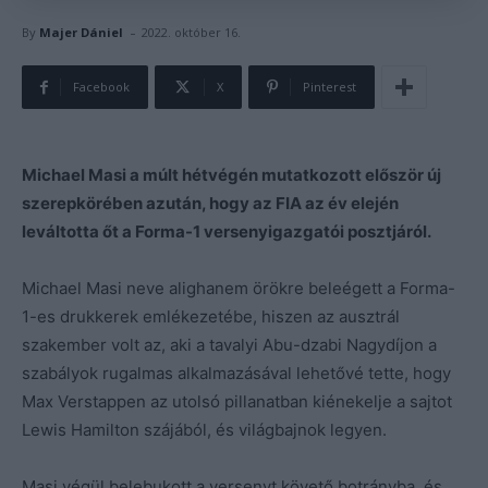
-
By
Majer Dániel
2022. október 16.
Facebook
X
Pinterest
Michael Masi a múlt hétvégén mutatkozott először új
szerepkörében azután, hogy az FIA az év elején
leváltotta őt a Forma-1 versenyigazgatói posztjáról.
Michael Masi neve alighanem örökre beleégett a Forma-
1-es drukkerek emlékezetébe, hiszen az ausztrál
szakember volt az, aki a tavalyi Abu-dzabi Nagydíjon a
szabályok rugalmas alkalmazásával lehetővé tette, hogy
Max Verstappen az utolsó pillanatban kiénekelje a sajtot
Lewis Hamilton szájából, és világbajnok legyen.
Masi végül belebukott a versenyt követő botrányba, és