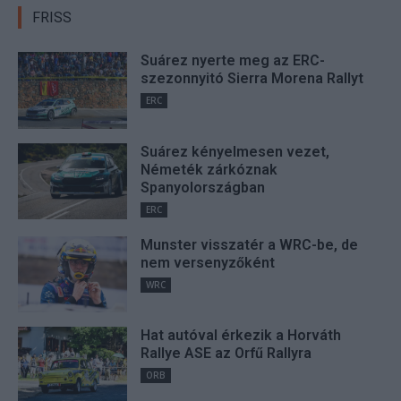
FRISS
Suárez nyerte meg az ERC-
szezonnyitó Sierra Morena Rallyt
ERC
Suárez kényelmesen vezet,
Németék zárkóznak
Spanyolországban
ERC
Munster visszatér a WRC-be, de
nem versenyzőként
WRC
Hat autóval érkezik a Horváth
Rallye ASE az Orfű Rallyra
ORB