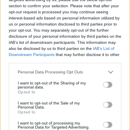
manipulate the bathurst
section to confirm your selection. Please note that after your
1000. Somebody stop him
opt-out request is processed you may continue seeing
interest-based ads based on personal information utilized by
before it’s too late
us or personal information disclosed to third parties prior to
pic.twitter.com/rm7br0rbP
your opt-out. You may separately opt-out of the further
disclosure of your personal information by third parties on the
M
IAB’s list of downstream participants. This information may
also be disclosed by us to third parties on the
IAB’s List of
Downstream Participants
that may further disclose it to other
— onno🇳🇱🦁
third parties.
(@TheOJCMB)
October 7,
Please note that this website/app uses one or more Google
Personal Data Processing Opt Outs
2022
services and may gather and store information including but
not limited to your visit or usage behaviour. You may click to
I want to opt-out of the Sharing of my
personal data.
grant or deny consent to Google and its third-party tags to
Opted In
Masi a háttérből figyelt
use your data for below specified purposes in below Google
consent section.
I want to opt-out of the Sale of my
Personal Data.
„Kedvelem Michaelt, a rajongója voltam a Forma-1-ben.
Opted In
Sajnálatos, ami vele történt, szerintem nagyon jó
I want to opt-out of processing my
versenyigazgató és vérbeli versenyző. Örülök, hogy a
Personal Data for Targeted Advertising.