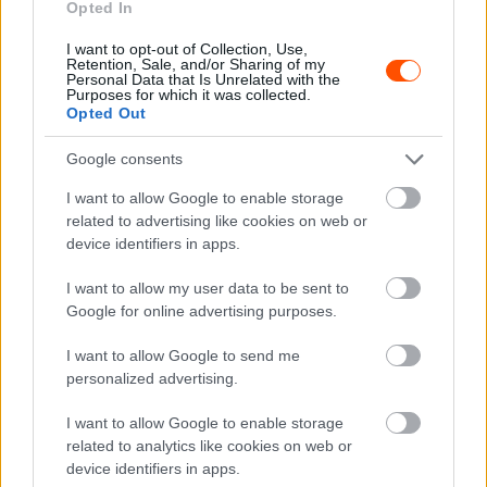
Supercars-ban van, mert szerintem értéket ad a
Opted In
sorozathoz” –
nyilatkozta a Speedcafe-nak
Zak Brown,
I want to opt-out of Collection, Use,
McLaren Bathurst 1000-est szintén a helyszínről követő
Retention, Sale, and/or Sharing of my
Personal Data that Is Unrelated with the
vezérigazgatója.
Purposes for which it was collected.
Opted Out
Masi nem egészen egy héttel később pedig már a
Google consents
motorversenyzés királykategóriájának, a MotoGP-nek az
I want to allow Google to enable storage
ausztráliai hétvégéjén tett látogatást Phillip Islanden,
related to advertising like cookies on web or
kihasználva, hogy a világ legjobb motorosai a
device identifiers in apps.
szülőhazájában versenyeznek.
I want to allow my user data to be sent to
Google for online advertising purposes.
A MotoGP-közvetítésben még mindig az F1 korábbi
versenyigazgatójaként hivatkoztak rá:
I want to allow Google to send me
personalized advertising.
Michael
#Masi
at the
I want to allow Google to enable storage
#motoGP
in Phillip Island.
related to analytics like cookies on web or
Good to see him again. Still
device identifiers in apps.