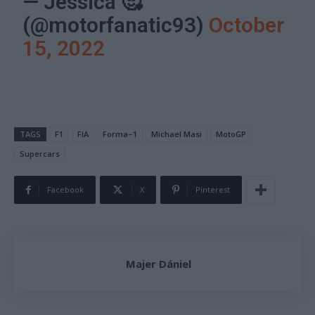
— Jessica 🥰
(@motorfanatic93)
October
15, 2022
TAGS
F1
FIA
Forma–1
Michael Masi
MotoGP
Supercars
Facebook
X
Pinterest
Majer Dániel