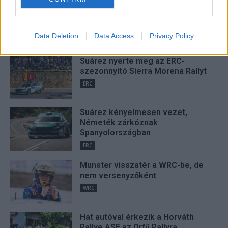
I want to allow Google to enable storage
related to security, including authentication
FRISS
Data Deletion
Data Access
Privacy Policy
functionality and fraud prevention, and other
user protection.
Suárez nyerte meg az ERC-
szezonnyitó Sierra Morena Rallyt
ERC
Suárez kényelmesen vezet,
Németék zárkóznak
Spanyolországban
ERC
Munster visszatér a WRC-be, de
nem versenyzőként
WRC
Hat autóval érkezik a Horváth
Rallye ASE az Orfű Rallyra