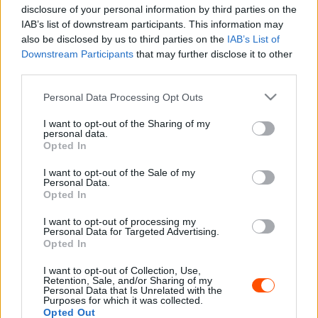
disclosure of your personal information by third parties on the
kötött az Aramco olajipari óriással, így a Cognizant
IAB’s list of downstream participants. This information may
kikerült a csapat nevéből, így azt 2024-től Aston Martin
also be disclosed by us to third parties on the
IAB’s List of
Aramco Formula One Teamnek fogják hívni.
Downstream Participants
that may further disclose it to other
third parties.
Eközben a minden bizonnyal Racing Bullsá vedlő
Please note that this website/app uses one or more Google
Personal Data Processing Opt Outs
services and may gather and store information including but
AlphaTauri nem hagyta el utóbb nevet, a nevezési listán
not limited to your visit or usage behaviour. You may click to
I want to opt-out of the Sharing of my
ugyanis Scuderia AlphaTauri RB-ként szerepel, ahol az
personal data.
grant or deny consent to Google and its third-party tags to
Opted In
RB vélhetően a Racing Bulls rövidítése. Hogy ez a
use your data for below specified purposes in below Google
várhatóan újrabrandelt alakulat kinézetében miként fog
consent section.
I want to opt-out of the Sale of my
Personal Data.
megjelenni, az csak ezután, legkésőbb az új autó
Opted In
bemutatóján derül ki.
I want to opt-out of processing my
Personal Data for Targeted Advertising.
A legnagyobb változáson kétségtelenül a Sauber ment át,
Opted In
amelynek véget ért a megállapodása az Alfa Romeóval,
I want to opt-out of Collection, Use,
de mivel az Audi 2026-ig semmilyen módon nem jelenik
Retention, Sale, and/or Sharing of my
Personal Data that Is Unrelated with the
meg az istálló felületein, jövőre az eddigi főszponzor
Purposes for which it was collected.
neve mellé a Kick.com streaming szolgáltatót beemelve
Opted Out