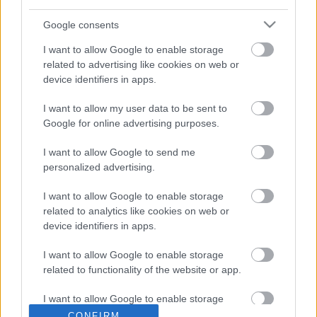
Stake F1 Team Kick Sauber lesz a csapat neve, míg a
Google consents
2024-es modell Kick Sauber C44 néven fut majd.
I want to allow Google to enable storage
related to advertising like cookies on web or
A Stake és a Kick.com közös, ausztrál tulajdonban levő,
device identifiers in apps.
egymástól független cégek, az idei szezonban pedig a
Stake logói helyett négy futamon a Kick logói jelentek
I want to allow my user data to be sent to
meg.
Google for online advertising purposes.
I want to allow Google to send me
personalized advertising.
TAGS
Alfa Romeo F1
F1
Forma–1
kiemelt
Red Bull
Sauber Motorsport
Scuderia Alpha Tauri
I want to allow Google to enable storage
related to analytics like cookies on web or
device identifiers in apps.
Facebook
X
Pinterest
I want to allow Google to enable storage
related to functionality of the website or app.
I want to allow Google to enable storage
Majer Dániel
related to personalization.
CONFIRM