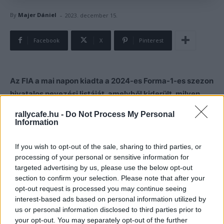
-
By
Majer Dániel
2023. december 15.
Facebook
X
Pinterest
Az FIA a mai napon kiadta a 2024-es Forma-1-es szezon
hivatalos nevezési listáját, amelyből kiderült, milyen
néven versenyez jövőre az Alfa Romeóval szakító, de
rallycafe.hu -
Do Not Process My Personal
Audivá csak 2026-tól váló Sauber-istálló, illetve az is,
Information
hogy mi lesz a Red Bull testvércsapatának szintén
változó neve.
If you wish to opt-out of the sale, sharing to third parties, or
processing of your personal or sensitive information for
targeted advertising by us, please use the below opt-out
Három helyen tartalmaz érdekességet
az FIA által
section to confirm your selection. Please note that after your
közzétett 2024-es F1-es nevezési lista
: az Aston
opt-out request is processed you may continue seeing
Martinnak és az AlphaTaurinak kicsit, az eddig az Alfa
interest-based ads based on personal information utilized by
us or personal information disclosed to third parties prior to
Romeo brand alatt futó Saubernek nagyot változott a
your opt-out. You may separately opt-out of the further
neve. A silverstone-i istálló főszponzori megállapodást