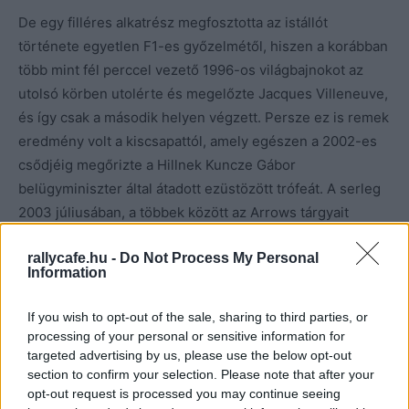
De egy filléres alkatrész megfosztotta az istállót
története egyetlen F1-es győzelmétől, hiszen a korábban
több mint fél perccel vezető 1996-os világbajnokot az
utolsó körben utolérte és megelőzte Jacques Villeneuve,
és így csak a második helyen végzett. Persze ez is remek
eredmény volt a kiscsapattól, amely egészen a 2002-es
csődjéig megőrizte a Hillnek Kuncze Gábor
belügyminiszter által átadott ezüstözött trófeát. A serleg
2003 júliusában, a többek között az Arrows tárgyait
felvonultató árverésen került a mostani eladó egyik
rallycafe.hu -
Do Not Process My Personal
családtagjához, hogy több mint 10 évvel később a The
Information
Sale Room aukcióján találjon új gazdára.
If you wish to opt-out of the sale, sharing to third parties, or
processing of your personal or sensitive information for
targeted advertising by us, please use the below opt-out
section to confirm your selection. Please note that after your
opt-out request is processed you may continue seeing