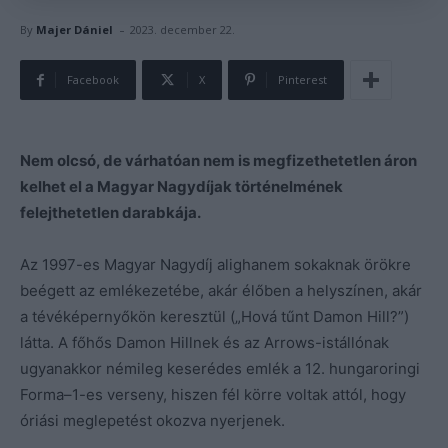
-
By
Majer Dániel
2023. december 22.
Facebook
X
Pinterest
Nem olcsó, de várhatóan nem is megfizethetetlen áron
kelhet el a Magyar Nagydíjak történelmének
felejthetetlen darabkája.
Az 1997-es Magyar Nagydíj alighanem sokaknak örökre
beégett az emlékezetébe, akár élőben a helyszínen, akár
a tévéképernyőkön keresztül („Hová tűnt Damon Hill?”)
látta. A főhős Damon Hillnek és az Arrows-istállónak
ugyanakkor némileg keserédes emlék a 12. hungaroringi
Forma–1-es verseny, hiszen fél körre voltak attól, hogy
óriási meglepetést okozva nyerjenek.