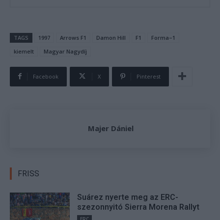
TAGS
1997
Arrows F1
Damon Hill
F1
Forma–1
kiemelt
Magyar Nagydíj
Facebook
X
Pinterest
Majer Dániel
FRISS
Suárez nyerte meg az ERC-
szezonnyitó Sierra Morena Rallyt
ERC