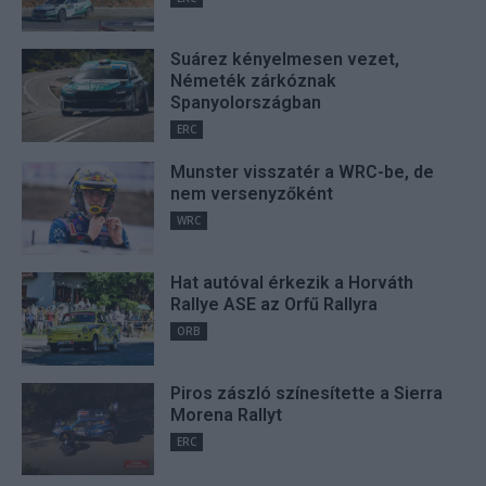
Suárez kényelmesen vezet,
Németék zárkóznak
Spanyolországban
ERC
Munster visszatér a WRC-be, de
nem versenyzőként
WRC
Hat autóval érkezik a Horváth
Rallye ASE az Orfű Rallyra
ORB
Piros zászló színesítette a Sierra
Morena Rallyt
ERC