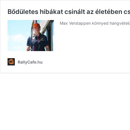
Bődületes hibákat csinált az életében c
Max Verstappen könnyed hangvételű in
RallyCafe.hu