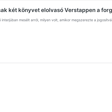
sak két könyvet elolvasó Verstappen a for
terjúban mesélt arról, milyen volt, amikor megszerezte a jogosítványt