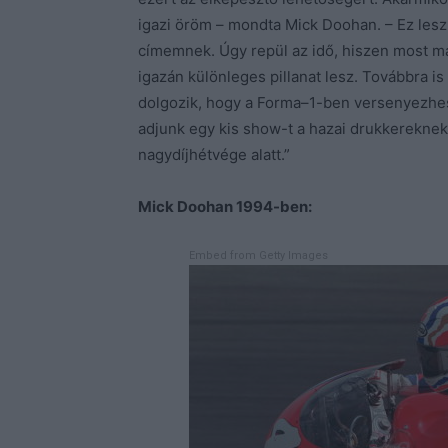
igazi öröm – mondta Mick Doohan. – Ez lesz 
címemnek. Úgy repül az idő, hiszen most m
igazán különleges pillanat lesz. Továbbra i
dolgozik, hogy a Forma–1-ben versenyezhes
adjunk egy kis show-t a hazai drukkereknek
nagydíjhétvége alatt.”
Mick Doohan 1994-ben:
Embed from Getty Images