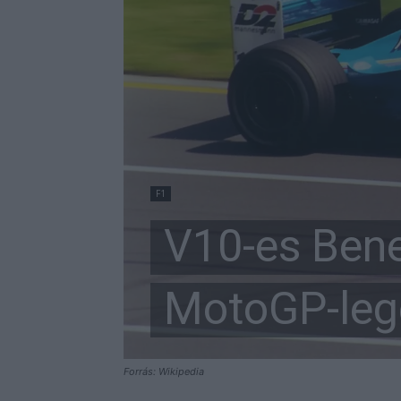
F1
V10-es Bene
MotoGP-leg
Forrás: Wikipedia