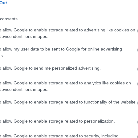
Out
consents
000-es Ausztrál Nagydíjon
o allow Google to enable storage related to advertising like cookies on
evice identifiers in apps.
tek pályára az Albert Parkban az Ausztrál Nagydíj
o allow my user data to be sent to Google for online advertising
ogy egyszerre leszünk a pályán úgy, hogy ő motoron ül,
s.
önleges pillanatnak ígérkezik – olvashatók Jack
to allow Google to send me personalized advertising.
Ez nagyszerű lehetőség, hogy az ausztrál rajongók
edig különleges alkalom, hogy F1-es autót
o allow Google to enable storage related to analytics like cookies on
élhetőleg jövőre már mostani autóban ülhetek. Ez a
evice identifiers in apps.
m az álmomat.”
o allow Google to enable storage related to functionality of the website
o allow Google to enable storage related to personalization.
o allow Google to enable storage related to security, including