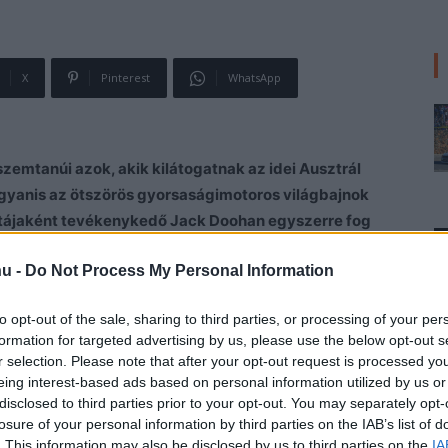
X
Pinterest
WhatsApp
emtanúi azok, akik kilátogatnak az idei Ausztrál
ugyanis az ötszörös gyorsaságimotoros világbajnok
ilótájaként tevékenykedő Jack Doohan egyszerre fog
se 30 évvel ezelőtt nyerte első vb-címét az 500cc-s
hu -
Do Not Process My Personal Information
to opt-out of the sale, sharing to third parties, or processing of your per
13-ast ül majd meg (a Honda MotoGP-motorjának
formation for targeted advertising by us, please use the below opt-out s
őtti F1-es autóban, a 2000-es szezonban Alexander
r selection. Please note that after your opt-out request is processed y
netton B200-asban
foglal majd helyet. Az Alpine
eing interest-based ads based on personal information utilized by us or
ella kezei között egy második és két harmadik helyet
disclosed to third parties prior to your opt-out. You may separately opt-
losure of your personal information by third parties on the IAB’s list of
 a Benettont. Ám a visszatérése az Albert Parkba nem
. This information may also be disclosed by us to third parties on the
IA