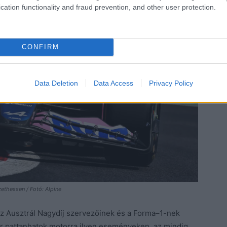
cation functionality and fraud prevention, and other user protection.
CONFIRM
Data Deletion
Data Access
Privacy Policy
ethessen / Fotó: Alpine
az Ausztrál Nagydíj szervezőinek és a Forma–1-nek
or pattanhatok motorra ilyen eseményeken, az mindig