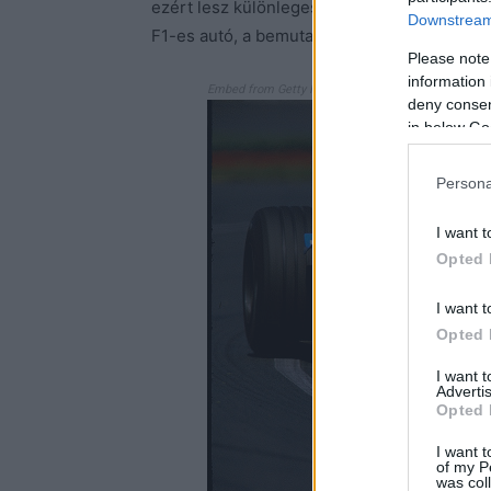
ezért lesz különleges, hanem mert ez még a
Downstream 
F1-es autó, a bemutató emiatt pedig bizony
Please note
information 
Embed from Getty Images
deny consent
in below Go
Persona
I want t
Opted 
I want t
Opted 
I want 
Advertis
Opted 
I want t
of my P
was col