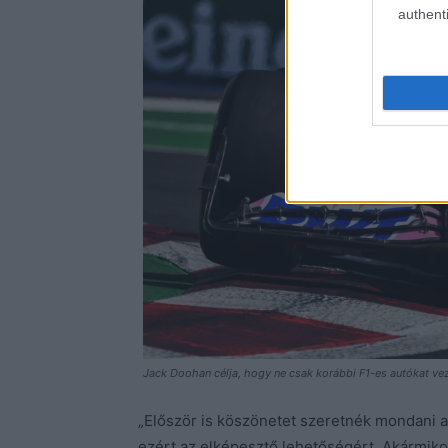
authenti
Jack Doohan célja, hogy ne csak korábbi F1-es autókat vez
„Először is köszönetet szeretnék mondani 
ezért az elképesztő lehetőségért. Akármik