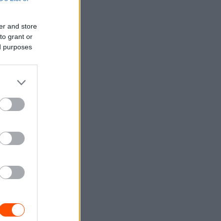
er and store
to grant or
ed purposes