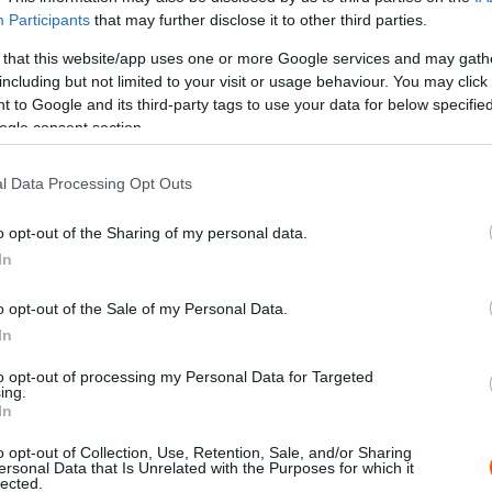
 maiaknál jóval hangosabb, V10-es motor által hajtott
Participants
that may further disclose it to other third parties.
ára nagy élmény lesz a helyszíni nézőknek.
 that this website/app uses one or more Google services and may gath
including but not limited to your visit or usage behaviour. You may click 
 to Google and its third-party tags to use your data for below specifi
ogle consent section.
l Data Processing Opt Outs
o opt-out of the Sharing of my personal data.
In
o opt-out of the Sale of my Personal Data.
In
to opt-out of processing my Personal Data for Targeted
ing.
In
o opt-out of Collection, Use, Retention, Sale, and/or Sharing
ersonal Data that Is Unrelated with the Purposes for which it
lected.