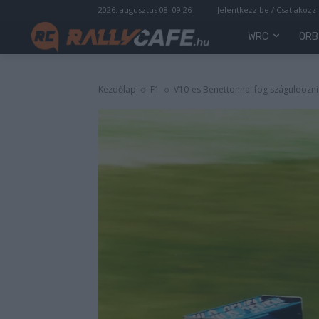
2026. augusztus 08. 09:26
Jelentkezz be / Csatlakozz
WRC
ORB
Kezdőlap
F1
V10-es Benettonnal fog száguldozni