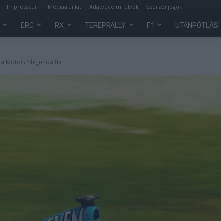
Impresszum
Médiaajánlat
Adatvédelmi elvek
Szerzői jogok
ERC
RX
TEREPRALLY
F1
UTÁNPÓTLÁS
 a MotoGP-legenda fia