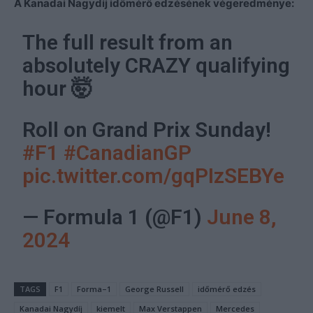
A Kanadai Nagydíj időmérő edzésének végeredménye:
The full result from an
absolutely CRAZY qualifying
hour 🤯
Roll on Grand Prix Sunday!
#F1
#CanadianGP
pic.twitter.com/gqPIzSEBYe
— Formula 1 (@F1)
June 8,
2024
TAGS
F1
Forma–1
George Russell
időmérő edzés
Kanadai Nagydíj
kiemelt
Max Verstappen
Mercedes