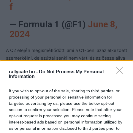
f
— Formula 1 (@F1)
June 8,
2024
A Q2 elején megismétlődött, ami a Q1-ben, azaz elkezdett
szemerkélni, de ezúttal senki nem várt, és az össze állva
maradt versenyző igyekezett minél hamarabb mért kört
rallycafe.hu -
Do Not Process My Personal
teljesíteni slick gumin, viszont többen így is használt
Information
Pirelliken kezdtek. Az első roham után Piastri vezetett
Leclerc és Alonso előtt, de aztán a megmelegedő
If you wish to opt-out of the sale, sharing to third parties, or
gumikon Russell odatette a hétvége addigi legjobb körét,
processing of your personal or sensitive information for
targeted advertising by us, please use the below opt-out
míg Hamilton kis híján odacsapta a Mercedest a bajnokok
section to confirm your selection. Please note that after your
falához. Neki legyen mondva, később
Russellnek is volt
opt-out request is processed you may continue seeing
egy hajmeresztő pillanata a 10-es kanyarból kifelé.
interest-based ads based on personal information utilized by
us or personal information disclosed to third parties prior to