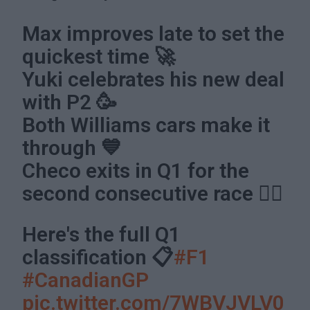
Max improves late to set the
quickest time 🚀
Yuki celebrates his new deal
with P2 🥳
Both Williams cars make it
through 💙
Checo exits in Q1 for the
second consecutive race 😮‍💨
Here's the full Q1
classification 📋
#F1
#CanadianGP
pic.twitter.com/7WBVJVLV0