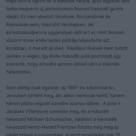
majd Norris ugrott fel a második helyre, azaz egyikük sem
tudta megverni új abroncsokon Russell használt gumis
idejét. Ez nem sikerült Strollnak, Ricciardónak és
Alonsónak sem, majd jött Verstappen, aki
ezredmásodpercre ugyanolyan időt ért el, mint Russell,
viszont mivel a Mercedes pilótája teljesítette azt
korábban, ő maradt az élen. Ráadásul Russell nem tudott
javítani a végén, így élete második pole pozícióját úgy
szerezte, hogy ezredre azonos idővel zárt a második
helyezettel.
Ilyen eddig csak egyszer, az 1997-es szezonzárón,
Jerezben történt meg, ám akkor nemcsak kettő, hanem
három pilóta végzett ezredre azonos idővel. A pole-t
Jacques Villeneuve szerezte meg, és a második
helyezett Michael Schumacher, valamint a harmadik
helyezett Heinz-Harald Frentzen futotta még meg az
idejét ebben a sorrendben. Azelőtt egyébként már 15