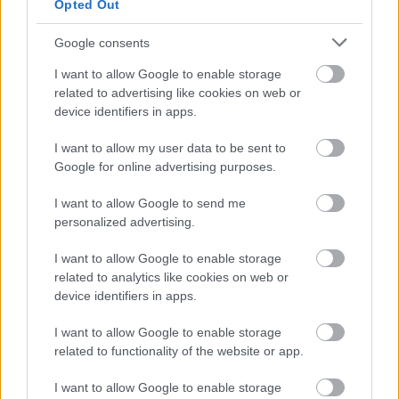
Opted Out
Mercedes set the
Google consents
benchmark 👏
I want to allow Google to enable storage
Disappointment down at
related to advertising like cookies on web or
Ferrari 😮‍💨
device identifiers in apps.
And the threat of rain on the
I want to allow my user data to be sent to
Google for online advertising purposes.
way 🌧️
I want to allow Google to send me
Bring on Q3!
personalized advertising.
I want to allow Google to enable storage
Here's the full Q2 result 📋
related to analytics like cookies on web or
device identifiers in apps.
#F1
#CanadianGP
pic.twitter.com/eFdjBBMDx
I want to allow Google to enable storage
related to functionality of the website or app.
k
I want to allow Google to enable storage