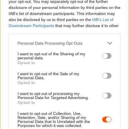
your opt-out. You may separately opt-out of the further
Ám a leghajmeresztőbbnek nem ez, hanem a Ferrari
disclosure of your personal information by third parties on the
taktikája bizonyult, ugyanis sem Leclerc, sem Sainz nem
IAB’s list of downstream participants. This information may
kapott új gumit a hajrára, aminek az lett a végeredménye,
also be disclosed by us to third parties on the
IAB’s List of
hogy előbbi a 11., utóbbi a 12. helyen zárva búcsúzott a
Downstream Participants
that may further disclose it to other
third parties.
második szakasz végén, miközben a két Mercedes
szárnyalt, és Russell–Hamilton sorrendben
Please note that this website/app uses one or more Google
Personal Data Processing Opt Outs
megkaparintotta az első két helyet. Leclerc már a garázs
services and may gather and store information including but
not limited to your visit or usage behaviour. You may click to
I want to opt-out of the Sharing of my
előtt kipattant az autójából és csak annyit mondott a
personal data.
grant or deny consent to Google and its third-party tags to
rádióban, hogy „Nem fogom ezt itt kommentálni”, majd a
Opted In
use your data for below specified purposes in below Google
garázsban a kezeit összetéve hitetlenkedett egy sort.
consent section.
I want to opt-out of the Sale of my
Personal Data.
Opted In
A vörös autók mögött Sargeant, Magnussen és Gasly
voltak a további kiesők, míg Max Verstappen továbbjutása
I want to opt-out of processing my
Personal Data for Targeted Advertising.
sem volt éppen sétagalopp, a holland ugyanis az új
Opted In
gumikon is csak a 7. legjobb időt érte el.
I want to opt-out of Collection, Use,
Retention, Sale, and/or Sharing of my
Personal Data that Is Unrelated with the
A Q2 végeredménye:
Purposes for which it was collected.