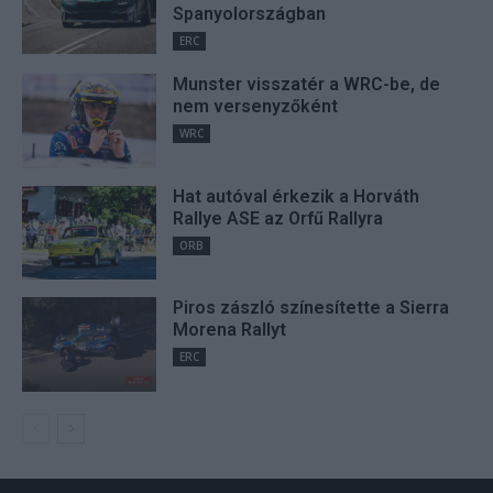
Spanyolországban
ERC
Munster visszatér a WRC-be, de
nem versenyzőként
WRC
Hat autóval érkezik a Horváth
Rallye ASE az Orfű Rallyra
ORB
Piros zászló színesítette a Sierra
Morena Rallyt
ERC