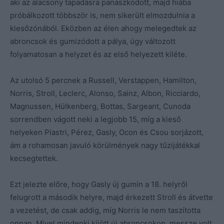
aki az alacsony tapadásra panaszkodott, majd hiába
próbálkozott többször is, nem sikerült elmozdulnia a
kiesőzónából. Eközben az élen ahogy melegedtek az
abroncsok és gumizódott a pálya, úgy változott
folyamatosan a helyzet és az első helyezett kiléte.
Az utolsó 5 percnek a Russell, Verstappen, Hamilton,
Norris, Stroll, Leclerc, Alonso, Sainz, Albon, Ricciardo,
Magnussen, Hülkenberg, Bottas, Sargeant, Cunoda
sorrendben vágott neki a legjobb 15, míg a kieső
helyeken Piastri, Pérez, Gasly, Ocon és Csou sorjázott,
ám a rohamosan javuló körülmények nagy tűzijátékkal
kecsegtettek.
Ezt jelezte előre, hogy Gasly új gumin a 18. helyről
felugrott a második helyre, majd érkezett Stroll és átvette
a vezetést, de csak addig, míg Norris le nem taszította
onnan. Mivel mindenki kijött új abroncsokon, messze volt