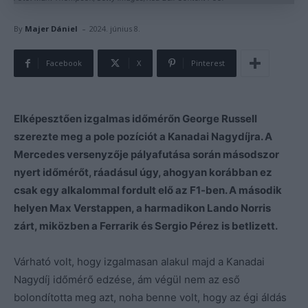
-
By
Majer Dániel
2024. június 8.
Facebook
X
Pinterest
Elképesztően izgalmas időmérőn George Russell
szerezte meg a pole pozíciót a Kanadai Nagydíjra. A
Mercedes versenyzője pályafutása során másodszor
nyert időmérőt, ráadásul úgy, ahogyan korábban ez
csak egy alkalommal fordult elő az F1-ben. A második
helyen Max Verstappen, a harmadikon Lando Norris
zárt, miközben a Ferrarik és Sergio Pérez is betlizett.
Várható volt, hogy izgalmasan alakul majd a Kanadai
Nagydíj időmérő edzése, ám végül nem az eső
bolondította meg azt, noha benne volt, hogy az égi áldás