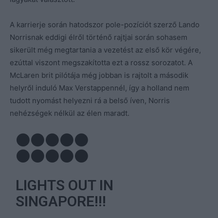
A karrierje során hatodszor pole-pozíciót szerző Lando
Norrisnak eddigi élről történő rajtjai során sohasem
sikerült még megtartania a vezetést az első kör végére,
ezúttal viszont megszakította ezt a rossz sorozatot. A
McLaren brit pilótája még jobban is rajtolt a második
helyről induló Max Verstappennél, így a holland nem
tudott nyomást helyezni rá a belső íven, Norris
nehézségek nélkül az élen maradt.
⚫️⚫️⚫️⚫️⚫️
⚫️⚫️⚫️⚫️⚫️
LIGHTS OUT IN
SINGAPORE!!!