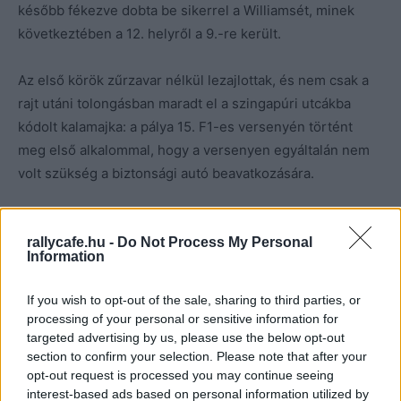
később fékezve dobta be sikerrel a Williamsét, minek
következtében a 12. helyről a 9.-re került.
Az első körök zűrzavar nélkül lezajlottak, és nem csak a
rajt utáni tolongásban maradt el a szingapúri utcákba
kódolt kalamajka: a pálya 15. F1-es versenyén történt
meg első alkalommal, hogy a versenyen egyáltalán nem
volt szükség a biztonsági autó beavatkozására.
Norris előnyépítését igy semmi nem akasztotta meg:
rallycafe.hu -
Do Not Process My Personal
néhány kör után mérnöke ötmásodperces előny
Information
kiépítésére kérte Verstappennel szemben, ám amikor a
brit igazán a gázra lépett, a McLaren nyomasztó
If you wish to opt-out of the sale, sharing to third parties, or
tempófölénye hamar megmutatkozott, s mire Norris a 30.
processing of your personal or sensitive information for
körben a bokszba hajtott, már 20 másodperc feletti
targeted advertising by us, please use the below opt-out
section to confirm your selection. Please note that after your
előnnyel rendelkezett.
opt-out request is processed you may continue seeing
interest-based ads based on personal information utilized by