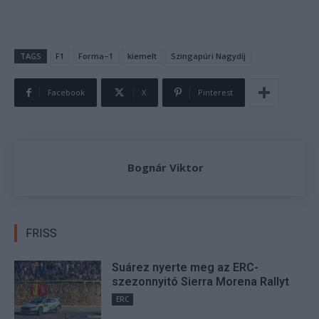
TAGS
F1
Forma–1
kiemelt
Szingapúri Nagydíj
Facebook
X
Pinterest
Bognár Viktor
FRISS
Suárez nyerte meg az ERC-
szezonnyitó Sierra Morena Rallyt
ERC