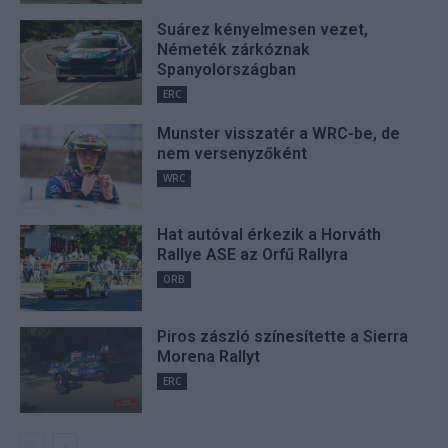
Suárez kényelmesen vezet,
Németék zárkóznak
Spanyolországban
ERC
Munster visszatér a WRC-be, de
nem versenyzőként
WRC
Hat autóval érkezik a Horváth
Rallye ASE az Orfű Rallyra
ORB
Piros zászló színesítette a Sierra
Morena Rallyt
ERC