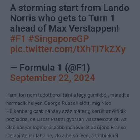
A storming start from Lando
Norris who gets to Turn 1
ahead of Max Verstappen!
#F1
#SingaporeGP
pic.twitter.com/tXhTI7kZXy
— Formula 1 (@F1)
September 22, 2024
Hamilton nem tudott profitálni a lágy gumikból, maradt a
harmadik helyen George Russell előtt, míg Nico
Hülkenberg csak néhány száz méterig került az ötödik
pozícióba, de Oscar Piastri gyorsan visszaelőzte őt. Az
első kanyar legmerészebb manőverét az újonc Franco
Colapinto mutatta be, aki a belső íven, a többieknél