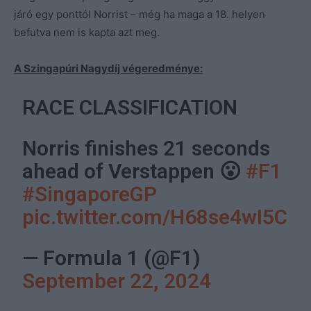
járó egy ponttól Norrist – még ha maga a 18. helyen
befutva nem is kapta azt meg.
A Szingapúri Nagydíj végeredménye:
RACE CLASSIFICATION
Norris finishes 21 seconds
ahead of Verstappen 😮
#F1
#SingaporeGP
pic.twitter.com/H68se4wI5C
— Formula 1 (@F1)
September 22, 2024