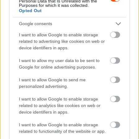
Personal Data that Is Unrelated with the
Purposes for which it was collected.
tett a falakkal. Először, közvetlenül a bokszkiállása előtt
Opted Out
az első vezetőszárnyának bal oldalában okozott egy apró
Google consents
kárt, ami viszont nem igényelt cserét, majd később jobb
hátsó kerekével koccant veszélyesen, de ezt is
I want to allow Google to enable storage
átvészelte, miközben 30 másodpercre nyújtotta előnyét,
related to advertising like cookies on web or
device identifiers in apps.
s még a leggyorsabb kört is megfutotta.
I want to allow my user data to be sent to
LAP 48/62
Google for online advertising purposes.
I want to allow Google to send me
Norris has brushed the
personalized advertising.
barriers again! 💥
I want to allow Google to enable storage
related to analytics like cookies on web or
That's exactly where
device identifiers in apps.
Russell's race came to an
I want to allow Google to enable storage
end last year 😵
related to functionality of the website or app.