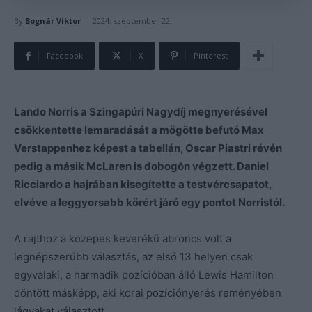
-
By
Bognár Viktor
2024. szeptember 22.
Facebook
X
Pinterest
Lando Norris a Szingapúri Nagydíj megnyerésével
csökkentette lemaradását a mögötte befutó Max
Verstappenhez képest a tabellán, Oscar Piastri révén
pedig a másik McLaren is dobogón végzett. Daniel
Ricciardo a hajrában kisegítette a testvércsapatot,
elvéve a leggyorsabb körért járó egy pontot Norristól.
A rajthoz a közepes keverékű abroncs volt a
legnépszerűbb választás, az első 13 helyen csak
egyvalaki, a harmadik pozícióban álló Lewis Hamilton
döntött másképp, aki korai pozíciónyerés reményében
lágyakat választott.