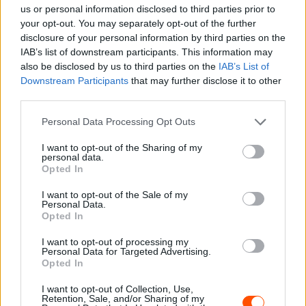
Az egykiállásos futamon a kerékcserék sorát az
us or personal information disclosed to third parties prior to
élmezőnyből viszont Hamilton kezdte meg a 17. körben,
your opt-out. You may separately opt-out of the further
disclosure of your personal information by third parties on the
akinek így nem sült el jól a lágygumis rajt, a brit pedig
IAB’s list of downstream participants. This information may
azonnal érezte, hogy emiatt sebezhető lesz a verseny
also be disclosed by us to third parties on the
IAB’s List of
végén – a tíz körrel később cserélő Russell pedig már a
Downstream Participants
that may further disclose it to other
kiállásakor elé ugrott.
third parties.
Please note that this website/app uses one or more Google
Personal Data Processing Opt Outs
A leghosszabban Leclerc és Piastri nyújtották el első
services and may gather and store information including but
etapjukat, így a végjátékban ők lehettek a támadók. A
not limited to your visit or usage behaviour. You may click to
I want to opt-out of the Sharing of my
personal data.
grant or deny consent to Google and its third-party tags to
McLaren ausztrálja könnyedén áthámozta magát a két
Opted In
use your data for below specified purposes in below Google
Mercedesen, azzal a reménnyel, hogy még Verstappent
consent section.
I want to opt-out of the Sale of my
is elkaphatja – az utolsó tíz körre azonban bizonyossá
Personal Data.
Opted In
vált, hogy ehhez nem elég jó a tempója. Leclerc ellenben
ledolgozta hátrányát Hamiltonnal szemben és a 6. helyre
I want to opt-out of processing my
Personal Data for Targeted Advertising.
szorította a britet.
Opted In
Norrisra ugyan nem helyeződött közvetlen nyomás a
I want to opt-out of Collection, Use,
Retention, Sale, and/or Sharing of my
versenyen, a brit azonban kétszer is ijesztő érintkezést