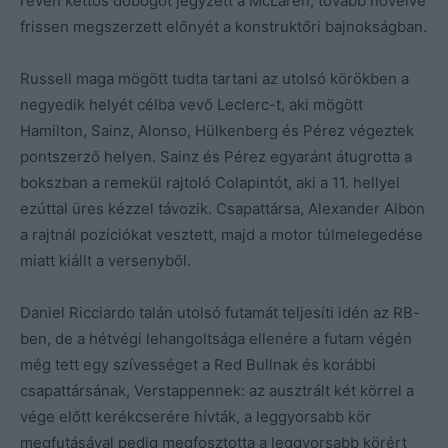
révén kettős dobogót jegyzett a McLaren, tovább növelve
frissen megszerzett előnyét a konstruktőri bajnokságban.
Russell maga mögött tudta tartani az utolsó körökben a
negyedik helyét célba vevő Leclerc-t, aki mögött
Hamilton, Sainz, Alonso, Hülkenberg és Pérez végeztek
pontszerző helyen. Sainz és Pérez egyaránt átugrotta a
bokszban a remekül rajtoló Colapintót, aki a 11. hellyel
ezúttal üres kézzel távozik. Csapattársa, Alexander Albon
a rajtnál pozíciókat vesztett, majd a motor túlmelegedése
miatt kiállt a versenyből.
Daniel Ricciardo talán utolsó futamát teljesíti idén az RB-
ben, de a hétvégi lehangoltsága ellenére a futam végén
még tett egy szívességet a Red Bullnak és korábbi
csapattársának, Verstappennek: az ausztrált két körrel a
vége előtt kerékcserére hívták, a leggyorsabb kör
megfutásával pedig megfosztotta a leggyorsabb körért