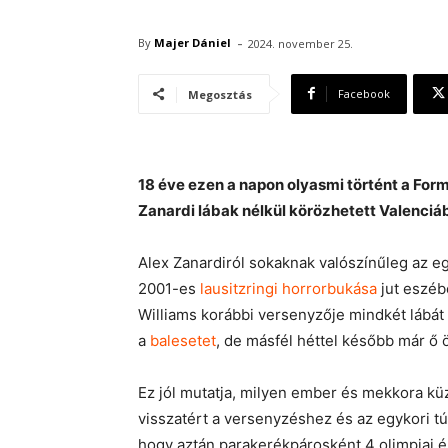
-
By
Majer Dániel
2024. november 25.
Facebook
Megosztás
18 éve ezen a napon olyasmi történt a Fo
Zanardi lábak nélkül körözhetett Valenciá
Alex Zanardiról sokaknak valószínűleg az e
2001-es
lausitzringi horrorbukása
jut eszébe
Williams korábbi versenyzője mindkét lábát
a
balesetet
, de másfél héttel később már ő ö
Ez jól mutatja, milyen ember és mekkora kü
visszatért a versenyzéshez és az egykori t
hogy aztán parakerékpárosként 4 olimpiai é