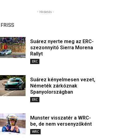
- Hirdetés -
FRISS
Suárez nyerte meg az ERC-
szezonnyitó Sierra Morena
Rallyt
ERC
Suárez kényelmesen vezet,
Németék zárkóznak
Spanyolországban
ERC
Munster visszatér a WRC-
be, de nem versenyzőként
WRC