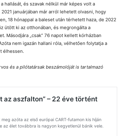
a hallását, és szavak nélkül már képes volt a
2021 januárjában már arról lehetett olvasni, hogy
n, 18 hónappal a baleset után térhetett haza, de 2022
űz ütött ki az otthonában, és megrongálta a
t. Másodjára „csak” 76 napot kellett kórházban
zóta nem igazán hallani róla, vélhetően folytatja a
t élhessen.
rvos és a pilótatársak beszámolóját is tartalmazó