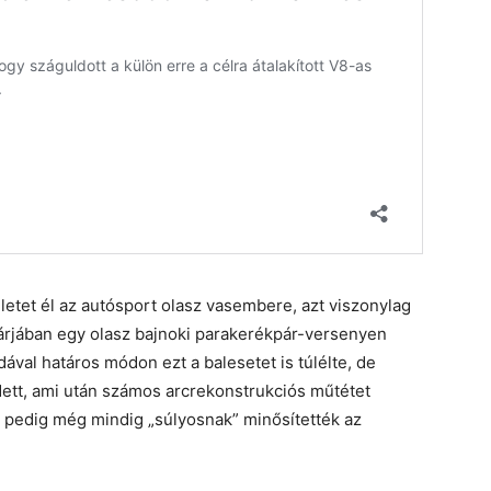
letet él az autósport olasz vasembere, azt viszonylag
árjában egy olasz bajnoki parakerékpár-versenyen
dával határos módon ezt a balesetet is túlélte, de
ett, ami után számos arcrekonstrukciós műtétet
 pedig még mindig „súlyosnak” minősítették az