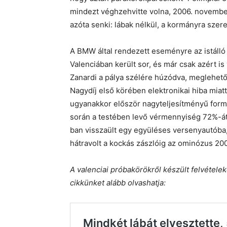
mindezt véghzehvitte volna, 2006. november
azóta senki: lábak nélkül, a kormányra szere
A BMW által rendezett eseményre az istálló
Valenciában került sor, és már csak azért is
Zanardi a pálya szélére húzódva, meglehetős
Nagydíj első körében elektronikai hiba mia
ugyanakkor először nagyteljesítményű form
során a testében levő vérmennyiség 72%-át e
ban visszaült egy együléses versenyautóba, 
hátravolt a kockás zászlóig az ominózus 20
A valenciai próbakörökről készült felvétele
cikkünket alább olvashatja: