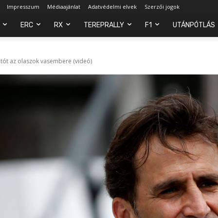
Impresszum
Médiaajánlat
Adatvédelmi elvek
Szerzői jogok
ERC
RX
TEREPRALLY
F1
UTÁNPÓTLÁS
autót az olaszok vasembere (videó)