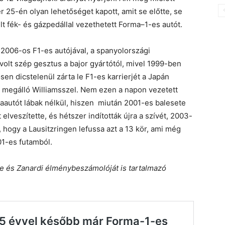
 25-én olyan lehetőséget kapott, amit se előtte, se
lt fék- és gázpedállal vezethetett Forma–1-es autót.
 2006-os F1-es autójával, a spanyolországi
 volt szép gesztus a bajor gyártótól, mivel 1999-ben
en dicstelenül zárta le F1-es karrierjét a Japán
tt megálló Williamsszel. Nem ezen a napon vezetett
aautót lábak nélkül, hiszen miután 2001-es balesete
lveszítette, és hétszer indították újra a szívét, 2003-
hogy a Lausitzringen lefussa azt a 13 kör, ami még
01-es futamból.
ke és Zanardi élménybeszámolóját is tartalmazó