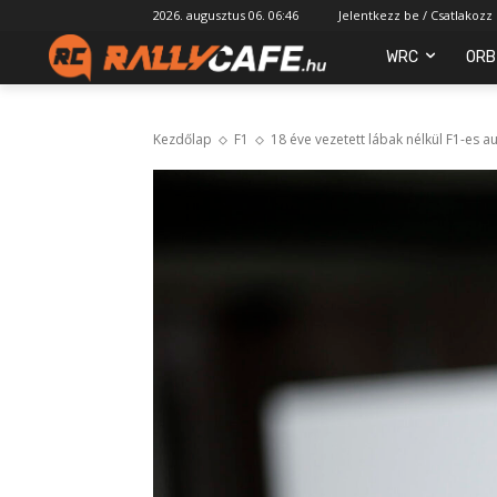
2026. augusztus 06. 06:46
Jelentkezz be / Csatlakozz
WRC
ORB
Kezdőlap
F1
18 éve vezetett lábak nélkül F1-es 