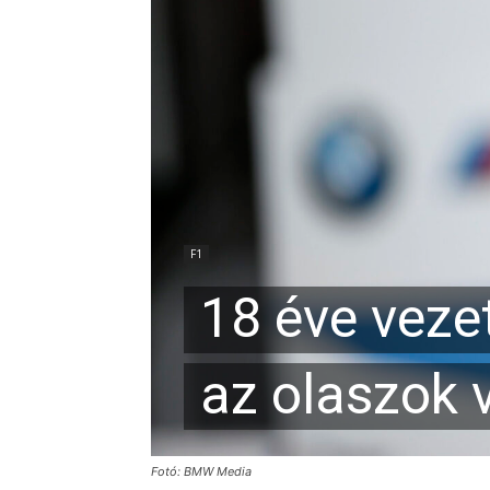
F1
18 éve vezet
az olaszok 
Fotó: BMW Media