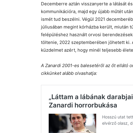
Decemberre aztán visszanyerte a látását és 
kommunikációra, majd egy újabb műtét után 
ismét tud beszélni. Végül 2021 decemberébe
júliusában megint kórházba került, miután t
felépüléshez használt orvosi berendezéseke
töltenie, 2022 szeptemberében jöhetett ki. A
küzdelmet azért, hogy minél teljesebb élete
A Zanardi 2001-es balesetéről az őt ellátó o
cikkünket alább olvashatja: