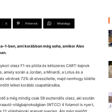
X
Pinterest
WhatsApp
rma–1-ben, ami korábban még soha, amikor Alex
ban.
gykori olasz F1-es pilóta és kétszeres CART-bajnok
, amely során a Jordan, a Minardi, a Lotus és a
 és vérének 72%-át elveszítette, majd nemhogy túlélte
ntött lelket korábbi csapattársába.
zdő a még mindig csak 58 esztendős olasz, aki ezután
úraautó-világbajnokságban (WTCC) 4 futamot is nyert,
s 12 világbajnoki aranyat nyerjen. Ám még mielőtt