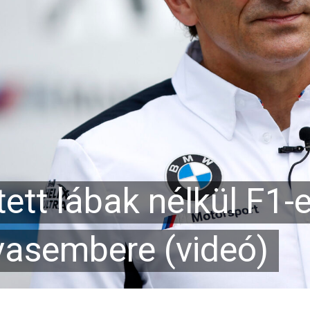
ett lábak nélkül F1-
vasembere (videó)