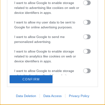
I want to allow Google to enable storage
related to advertising like cookies on web or
device identifiers in apps.
TAGS
Alberto Ascari
F1
Forma–1
kiemelt
I want to allow my user data to be sent to
Scuderia Ferrari
Google for online advertising purposes.
Facebook
X
Pinterest
I want to allow Google to send me
personalized advertising.
I want to allow Google to enable storage
related to analytics like cookies on web or
Majer Dániel
device identifiers in apps.
I want to allow Google to enable storage
related to functionality of the website or app.
CONFIRM
FRISS
I want to allow Google to enable storage
related to personalization.
Suárez nyerte meg az ERC-
Data Deletion
Data Access
Privacy Policy
szezonnyitó Sierra Morena Rallyt
I want to allow Google to enable storage
ERC
related to security, including authentication