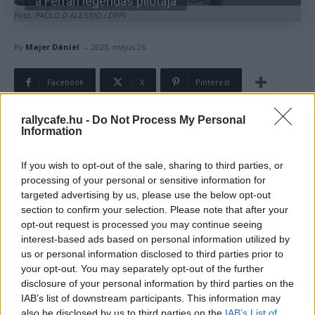
a Ferrari legendás pilótája
Fotó: PAOLO D ALESSIO / DPPI
-
By
Majer Dániel
2025. május 26.
Facebook
X
Pinterest
rallycafe.hu -
Do Not Process My Personal
Information
Napra pontosan 70 évvel ezelőtt veszítette életét
Alberto Ascari, a Ferrari első F1-es világbajnoka. A
If you wish to opt-out of the sale, sharing to third parties, or
híresen babonás olasz négy nappal korábban a
processing of your personal or sensitive information for
tengerbe zuhant a Monacói Nagydíjon, így lemondta az
targeted advertising by us, please use the below opt-out
section to confirm your selection. Please note that after your
indulását az egy héttel korábbi monzai sportautó-
opt-out request is processed you may continue seeing
versenyen. Ám
Eugenio Castellotti hívására nem sokkal
interest-based ads based on personal information utilized by
azután, hogy kiengedték a kórházból, kilátogatott
us or personal information disclosed to third parties prior to
Monzába, majd – bár nem tervezte –, öltönyben és
your opt-out. You may separately opt-out of the further
disclosure of your personal information by third parties on the
nyakkendőben autóba is ült. Végül ez lett a veszte.
IAB’s list of downstream participants. This information may
also be disclosed by us to third parties on the
IAB’s List of