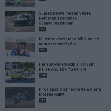
functionality and fraud prevention, and other
user protection.
Suárez kényelmesen vezet,
Németék zárkóznak
Spanyolországban
ERC
Munster visszatér a WRC-be, de
nem versenyzőként
WRC
Hat autóval érkezik a Horváth
Rallye ASE az Orfű Rallyra
ORB
Piros zászló színesítette a Sierra
Morena Rallyt
ERC