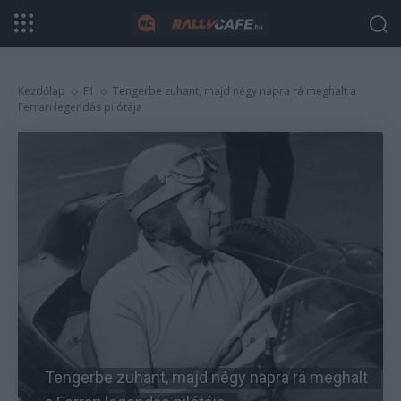
Kezdőlap
F1
Tengerbe zuhant, majd négy napra rá meghalt a
Ferrari legendás pilótája
Tengerbe zuhant, majd négy napra rá meghalt