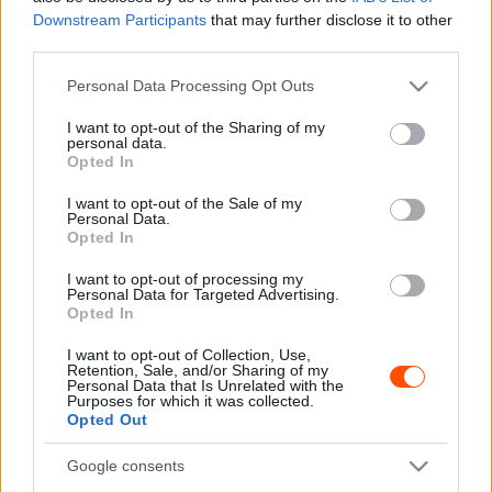
Halálának körülményeit és pályafutását alábbi
Downstream Participants
that may further disclose it to other
portrénkban idéztük fel Ascari halálának egyik korábbi
third parties.
évfordulóján.
Please note that this website/app uses one or more Google
Personal Data Processing Opt Outs
services and may gather and store information including but
not limited to your visit or usage behaviour. You may click to
I want to opt-out of the Sharing of my
personal data.
grant or deny consent to Google and its third-party tags to
Opted In
use your data for below specified purposes in below Google
consent section.
I want to opt-out of the Sale of my
Personal Data.
Opted In
I want to opt-out of processing my
Personal Data for Targeted Advertising.
Opted In
I want to opt-out of Collection, Use,
Retention, Sale, and/or Sharing of my
Personal Data that Is Unrelated with the
Purposes for which it was collected.
Opted Out
Google consents