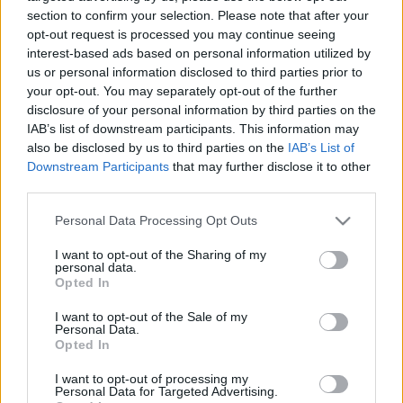
section to confirm your selection. Please note that after your
tartósan azon a szinten teljesíteni, amivel 2021 óta sorra
opt-out request is processed you may continue seeing
nyerték a világbajnokságokat, és úgy néz ki, már
nem is
interest-based ads based on personal information utilized by
készülnek komolyabb fejlesztéssel
a közeljövőben.
us or personal information disclosed to third parties prior to
your opt-out. You may separately opt-out of the further
disclosure of your personal information by third parties on the
Verstappen idei-óráig, néhány futamon, bizonyos
IAB’s list of downstream participants. This information may
körülmények között tudta ellensúlyozni a McLaren
also be disclosed by us to third parties on the
IAB’s List of
technikai fölényét, de már több mint 60 pont a
Downstream Participants
that may further disclose it to other
lemaradása Lando Norristól és Oscar Piastritól. Emellett a
third parties.
fejlesztésekkel már 2023-ban félresiklott valami, ami
Please note that this website/app uses one or more Google
Personal Data Processing Opt Outs
miatt nagyon szeszélyesen viselkedik a Red Bull autója,
services and may gather and store information including but
not limited to your visit or usage behaviour. You may click to
I want to opt-out of the Sharing of my
amelyre lassan két éve nem tudnak ráérezni a holland
personal data.
grant or deny consent to Google and its third-party tags to
csapattársai, utóbbi is csak páratlan képességei révén
Opted In
use your data for below specified purposes in below Google
tudta megszelídíteni azt és sikereket elérni vele. A
consent section.
I want to opt-out of the Sale of my
konstruktőri rangsorban a Red Bull már csak a negyedik
Personal Data.
Opted In
helyet foglalja el.
I want to opt-out of processing my
Personal Data for Targeted Advertising.
Horner pótlását házon belül oldják meg: Laurent Mekies