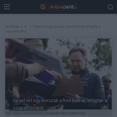
Kezdőlap
F1
Véget ért egy korszak a Red Bullnál, kirúgták a
csapatfőnököt
Véget ért egy korszak a Red Bullnál, kirúgták a
csapatfőnököt
Fotó: Robert Cianflone/Getty Images/Red Bull Content Pool