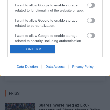
munkáját és elismeréssel nyilatkoztak a két évtized alatt
I want to allow Google to enable storage
elért eredményeiről, és úgy beszéltek róla, hogy
„
örökké
related to functionality of the website or app.
fontos része lesz a csapat történelmének.
”
I want to allow Google to enable storage
related to personalization.
TAGS
Christian Horner
F1
kiemelt
Red Bull
I want to allow Google to enable storage
related to security, including authentication
Facebook
X
Pinterest
functionality and fraud prevention, and other
CONFIRM
user protection.
Data Deletion
Data Access
Privacy Policy
Gerse József
FRISS
Suárez nyerte meg az ERC-