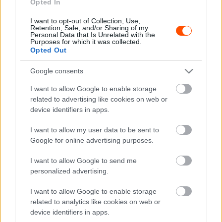
Opted In
korábban Baumgartner Zsolt versenymérnöke is volt a
I want to opt-out of Collection, Use,
Minardinál, amelyet a Red Bull megvásárolt és 2006-tól
Retention, Sale, and/or Sharing of my
az utánpótlásának képzésére használt, a most 48 éves
Personal Data that Is Unrelated with the
Purposes for which it was collected.
francia szakember itt vált ismertté az F1 világában, majd
Opted Out
az FIA-nál és a Ferrarinál dolgozott évekig, mielőtt tavaly
Google consents
visszatért a Racing Bullshoz csapatfőnökként. Ebben a
pozícióban az eddigi versenyigazgató, Alan Permane
I want to allow Google to enable storage
váltja őt.
related to advertising like cookies on web or
device identifiers in apps.
A Red Bull döntése miatt rezeg a léc, hogy mi lesz
I want to allow my user data to be sent to
Verstappen sorsa, hiszen róla is hosszabb ideje állandó
Google for online advertising purposes.
jelleggel suttognak, hogy átigazol másik csapathoz.
I want to allow Google to send me
Tekintve, hogy az elmúlt évek törzsgárdája egyre jobban
personalized advertising.
széthullik, a négyszeres világbajnok eligazolása is egyre
hihetőbbnek tűnik.
I want to allow Google to enable storage
related to analytics like cookies on web or
device identifiers in apps.
A bikások a sajtóközleményükben megköszönték Horner