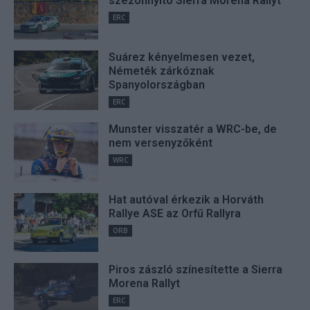
szezonnyitó Sierra Morena Rallyt
ERC
Suárez kényelmesen vezet,
Németék zárkóznak
Spanyolországban
ERC
Munster visszatér a WRC-be, de
nem versenyzőként
WRC
Hat autóval érkezik a Horváth
Rallye ASE az Orfű Rallyra
ORB
Piros zászló színesítette a Sierra
Morena Rallyt
ERC