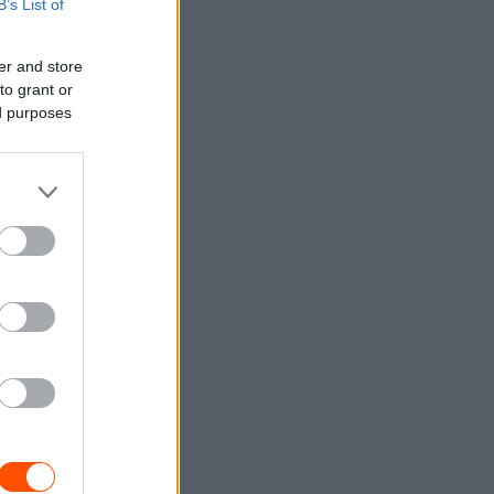
B’s List of
er and store
to grant or
ed purposes