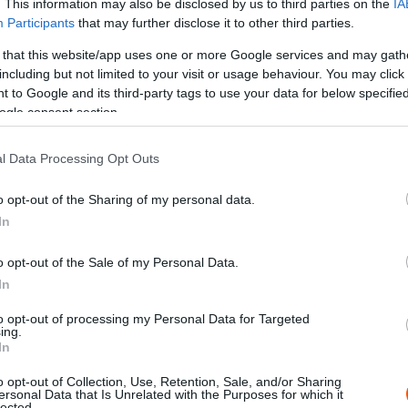
. This information may also be disclosed by us to third parties on the
IA
Participants
that may further disclose it to other third parties.
 that this website/app uses one or more Google services and may gath
including but not limited to your visit or usage behaviour. You may click 
 to Google and its third-party tags to use your data for below specifi
ogle consent section.
ntonin Vincent / DPPI
l Data Processing Opt Outs
errari valójában a túlzott padlólemez-kopással küzdött
g azért esett vissza, mert az utolsó szett gumijának
o opt-out of the Sharing of my personal data.
ávolabb került az aszfalttól), hogy az
In
en az egyenesekben is lassabb lett. Utóbbi jelenség
o opt-out of the Sale of my Personal Data.
padlólemezt, és kénytelen volt csökkenteni az
In
érhet az autó alja a földhöz.
to opt-out of processing my Personal Data for Targeted
ing.
opását figyeltem a Ferrarin. Rengeteg koszt és szikrát
In
sonyabb tempónál is. Aztán a négyes kanyar előtti
g kárt tudsz okozni a futam végére” – mondta Anthony
o opt-out of Collection, Use, Retention, Sale, and/or Sharing
ersonal Data that Is Unrelated with the Purposes for which it
y után, egyetértve Russell és a Mercedes elméletével.
lected.