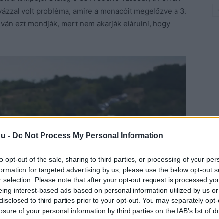
a vázzal volt probléma, amire a monacóit megelőzve a 3.
lván ezt mondják, mert nem akarják elárulni, hogy
hu -
Do Not Process My Personal Information
to opt-out of the sale, sharing to third parties, or processing of your per
formation for targeted advertising by us, please use the below opt-out s
r selection. Please note that after your opt-out request is processed y
eing interest-based ads based on personal information utilized by us or
disclosed to third parties prior to your opt-out. You may separately opt-
losure of your personal information by third parties on the IAB’s list of