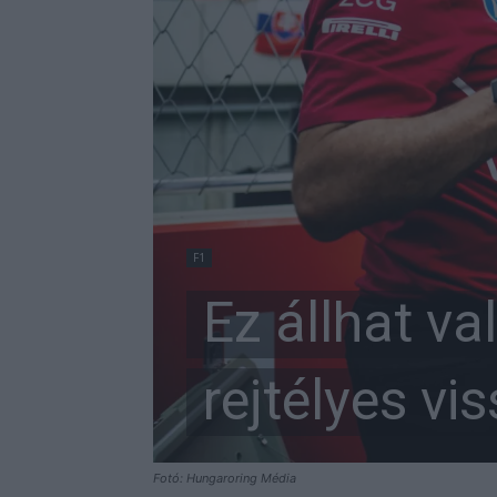
F1
Ez állhat va
rejtélyes v
Fotó: Hungaroring Média