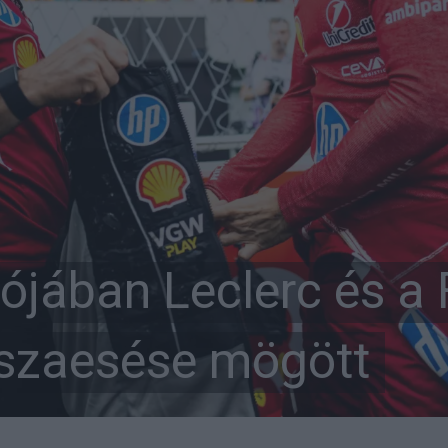
lójában Leclerc és a 
isszaesése mögött