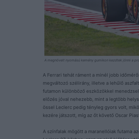
A megnövelt nyomású kemény gumikon kezdtek jönni a prob
A Ferrari tehát ráment a minél jobb időmérő
megváltozó szélirány, illetve a lehűlő aszfal
futamon különböző eszközökkel menedzselj
előzés jóval nehezebb, mint a legtöbb hely
össel Leclerc pedig tényleg gyors volt, mik
kezére játszott, míg az őt követő Oscar Piastr
A színfalak mögött a maranellóiak futama az