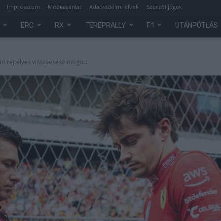
Impresszum
Médiaajánlat
Adatvédelmi elvek
Szerzői jogok
ERC
RX
TEREPRALLY
F1
UTÁNPÓTLÁS
rari rejtélyes visszaesése mögött