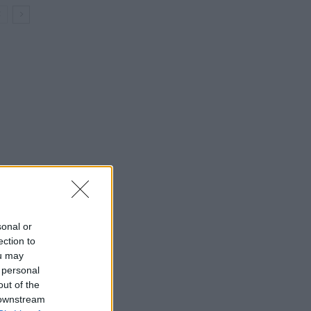
sonal or
ection to
ou may
 personal
out of the
 downstream