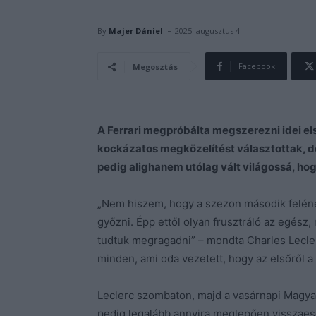
-
By
Majer Dániel
2025. augusztus 4.
Facebook
Megosztás
A Ferrari megpróbálta megszerezni idei e
kockázatos megközelítést választottak, de
pedig alighanem utólag vált világossá, ho
„Nem hiszem, hogy a szezon második feléne
győzni. Épp ettől olyan frusztráló az egész,
tudtuk megragadni” – mondta Charles Lecle
minden, ami oda vezetett, hogy az elsőről a
Leclerc szombaton, majd a vasárnapi Magyar
pedig legalább annyira meglepően visszaeset