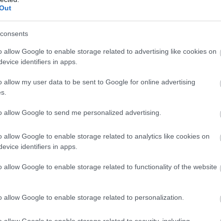
Out
s a Ferrari aggódott, hogy az autó túl alacsonyan van,
consents
ása, megnövelték a következő szettben a nyomást, ami
 George is jól látta ezt” – mondta a 46 esztendős
o allow Google to enable storage related to advertising like cookies on
evice identifiers in apps.
o allow my user data to be sent to Google for online advertising
egymást. A közvetítés során én is említettem, hogy
s.
ért, mert annyira gyors volt az egyenesben, utána
to allow Google to send me personalized advertising.
n]. Ez igazán meglepett, a riválisok pedig látták a
án. Az utolsó gumiszettben sokkal magasabb lehetett
o allow Google to enable storage related to analytics like cookies on
s elmegy a tapadás.”
evice identifiers in apps.
o allow Google to enable storage related to functionality of the website
bálták kihasználni
t elemzésében
szintén arról ír, hogy a Ferrari – miként
o allow Google to enable storage related to personalization.
 Magyar Nagydíj lehet a legjobb esélyük arra, hogy az
o allow Google to enable storage related to security, including