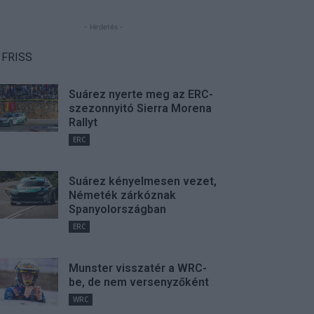
- Hirdetés -
FRISS
Suárez nyerte meg az ERC-
szezonnyitó Sierra Morena
Rallyt
ERC
Suárez kényelmesen vezet,
Németék zárkóznak
Spanyolországban
ERC
Munster visszatér a WRC-
be, de nem versenyzőként
WRC