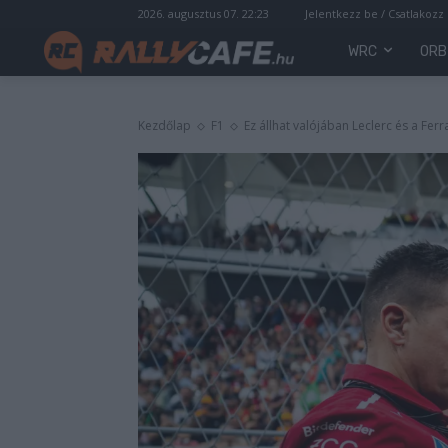
2026. augusztus 07. 22:23
Jelentkezz be / Csatlakozz
WRC
ORB
Kezdőlap
F1
Ez állhat valójában Leclerc és a Fer