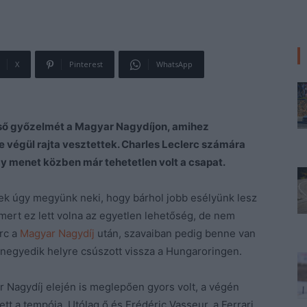
X
Pinterest
WhatsApp
lső győzelmét a Magyar Nagydíjon, amihez
 végül rajta vesztettek. Charles Leclerc számára
gy menet közben már tehetetlen volt a csapat.
k úgy megyünk neki, hogy bárhol jobb esélyünk lesz
 mert ez lett volna az egyetlen lehetőség, de nem
rc a
Magyar Nagydíj
után, szavaiban pedig benne van
 negyedik helyre csúszott vissza a Hungaroringen.
 Nagydíj elején is meglepően gyors volt, a végén
t a tempója. Utólag ő és Frédéric Vasseur, a Ferrari