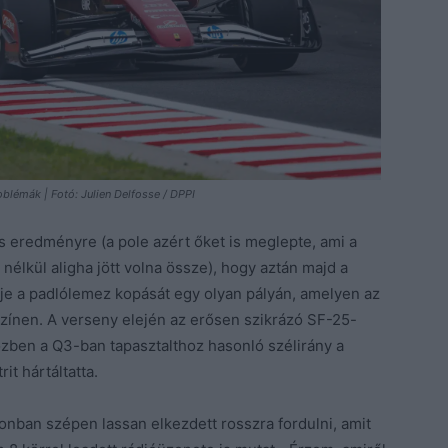
lémák | Fotó: Julien Delfosse / DPPI
s eredményre (a pole azért őket is meglepte, ami a
t nélkül aligha jött volna össze), hogy aztán majd a
e a padlólemez kopását egy olyan pályán, amelyen az
színen. A verseny elején az erősen szikrázó SF-25-
özben a Q3-ban tapasztalthoz hasonló szélirány a
it hártáltatta.
onban szépen lassan elkezdett rosszra fordulni, amit