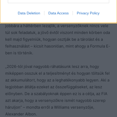
hozadéka, hogy nagyobb szerepük lesz majd a
versenyzőknek az autó teljesítményében. A jelenlegi
Data Deletion
Data Access
Privacy Policy
szabályok mellett az elektromos energiamenedzsment
jobbára a háttérben lezajlik, a versenyzőknek nincs vele
túl sok feladatuk, a jövő évtől viszont minden körben oda
kell majd figyelniük, hogyan osztják be a tárolást és a
felhasználást – kicsit hasonlóan, mint ahogy a Formula E-
ben is történik.
„2026-tól jóval nagyobb ráhatásunk lesz arra, hogy
miképpen osszuk el a teljesítményt és hogyan töltsük fel
az akkumulátort, hogy az a leghatékonyabb legyen. Aki a
legjobban átlátja ezeket az összefüggéseket, az lesz
előnyben. De a szabályoknak éppen ez is a célja, az FIA
azt akarja, hogy a versenyzőkre ismét nagyobb szerep
háruljon” – mondta erről a Williams versenyzője,
Alexander Albon.