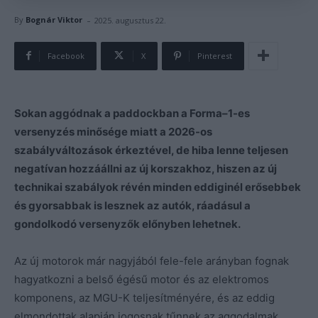
-
By
Bognár Viktor
2025. augusztus 22.
Facebook
X
Pinterest
Sokan aggódnak a paddockban a Forma–1-es
versenyzés minősége miatt a 2026-os
szabályváltozások érkeztével, de hiba lenne teljesen
negatívan hozzáállni az új korszakhoz, hiszen az új
technikai szabályok révén minden eddiginél erősebbek
és gyorsabbak is lesznek az autók, ráadásul a
gondolkodó versenyzők előnyben lehetnek.
Az új motorok már nagyjából fele-fele arányban fognak
hagyatkozni a belső égésű motor és az elektromos
komponens, az MGU-K teljesítményére, és az eddig
elmondottak alapján jogosnak tűnnek az aggodalmak,