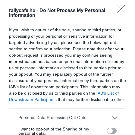
Eközben ráadásul az F1-ben már az újabb
rallycafe.hu -
Do Not Process My Personal
motorformulaváltás, V8-asok vagy V10-esek pár év múlva
Information
történő
visszahozása a téma
, ami persze sokakat lázba
hoz, így a jövőre érkező, a technológiai fejlődés csúcsát
If you wish to opt-out of the sale, sharing to third parties, or
processing of your personal or sensitive information for
jelentő szabályváltozások végképp nem sűrűn kerülnek
targeted advertising by us, please use the below opt-out
elő pozitív kontextusban.
section to confirm your selection. Please note that after your
opt-out request is processed you may continue seeing
Pedig az F1 vezetői fontosnak tartják, hogy mindenki
interest-based ads based on personal information utilized by
teljesen elköteleződjön a 2026-os változások mellett és
us or personal information disclosed to third parties prior to
your opt-out. You may separately opt-out of the further
ne gondoljon még túlságosan a jövőre, már csak azért is,
disclosure of your personal information by third parties on the
mert több szempontból a 2026-os technika is új
IAB’s list of downstream participants. This information may
horizontokat nyit majd meg az autóversenyzésben. Az
also be disclosed by us to third parties on the
IAB’s List of
autók maximális teljesítménye az elektromos hajtás és a
Downstream Participants
that may further disclose it to other
third parties.
belső égésű motor kombinációjával az 1000 lóerőt is
átlépi, az autók elképesztő gyorsulást fognak mutatni,
Please note that this website/app uses one or more Google
Personal Data Processing Opt Outs
minden korábbinál nagyobb nyomatékkal rendelkeznek
services and may gather and store information including but
not limited to your visit or usage behaviour. You may click to
I want to opt-out of the Sharing of my
majd, azáltal pedig, hogy az első és a hátsó
personal data.