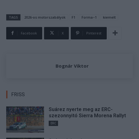
TAGS
2026-os motorszabályok
F1
Forma–1
kiemelt
Facebook
X
Pinterest
Bognár Viktor
FRISS
Suárez nyerte meg az ERC-
szezonnyitó Sierra Morena Rallyt
ERC