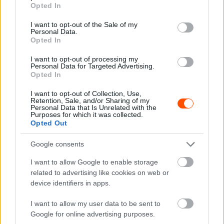
grant or deny consent to Google and its third-party tags to
vezetőszárnyak mozgathatók lesznek az egyenesben, az
Opted In
use your data for below specified purposes in below Google
eddigi csúcssebességek várhatóan minden pályán
consent section.
I want to opt-out of the Sale of my
megdőlnek.
Personal Data.
Opted In
Majmok ide kevesek lennének
I want to opt-out of processing my
Personal Data for Targeted Advertising.
– elhallgattatja kritkusai egy
Opted In
részét az F1?
I want to opt-out of Collection, Use,
Retention, Sale, and/or Sharing of my
Personal Data that Is Unrelated with the
Purposes for which it was collected.
„Amikor a maximális teljesítmény működik, a 400 km/órás
Opted Out
határ közelében leszünk” – nyilatkozta a Mercedes
Google consents
csapatvezetője, Toto Wolff az
Auto Motor und Sport
cikkében, amelyben a paddock több tagját is
I want to allow Google to enable storage
megszólaltatták a jövő évi szabályváltoztatások pozitív
related to advertising like cookies on web or
device identifiers in apps.
fejleményeivel kapcsolatban.
I want to allow my user data to be sent to
A Forma–1-es versenyhétvégén elért sebességrekordot
Google for online advertising purposes.