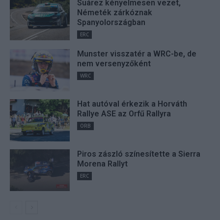
Suárez kényelmesen vezet,
Németék zárkóznak
Spanyolországban
ERC
Munster visszatér a WRC-be, de
nem versenyzőként
WRC
Hat autóval érkezik a Horváth
Rallye ASE az Orfű Rallyra
ORB
Piros zászló színesítette a Sierra
Morena Rallyt
ERC