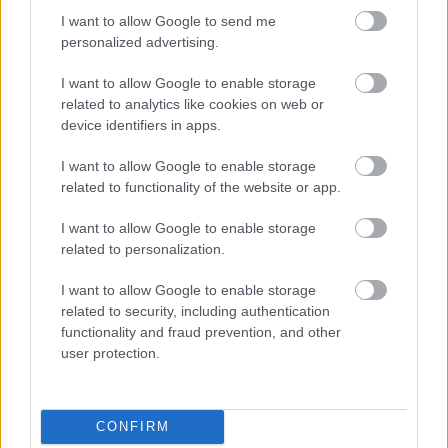
Valtteri Bottas tartja, aki a 2016-os Európa Nagydíjon,
I want to allow Google to send me
Bakuban még a Williams pilótájaként 378 km/órás tempót
personalized advertising.
ért el. A versenyen jegyzett csúcssebesség szintén
Bottashoz és a 2016-os szezonhoz fűződik, ez 372,5 km/
I want to allow Google to enable storage
óra a Mexikói Nagydíjról.
related to analytics like cookies on web or
device identifiers in apps.
Felipe Drugovich, az Aston Martin tesztpilótája sokat
I want to allow Google to enable storage
dolgozott már a 2026-os modellel a szimulátorban, őt az
related to functionality of the website or app.
autó gyorsulása nyűgözte le elsősorban.
I want to allow Google to enable storage
related to personalization.
„Az autó őrült módon gyorsul a kanyarkijáratoknál. Olyan
érzés, mintha egy rakétában ülnénk. A kanyarok is
I want to allow Google to enable storage
related to security, including authentication
élvezetesek, mert az elektromos hajtás miatt ott is mindig
functionality and fraud prevention, and other
érezzük a motorerőt. De az egyenesek második felében a
user protection.
teljesítmény hirtelen visszaeséséhez azért még hozzá
kell szokni” – nyilatkozta a brazil versenyző.
CONFIRM
Az új szabályok további pozitívként elkönyvelhető