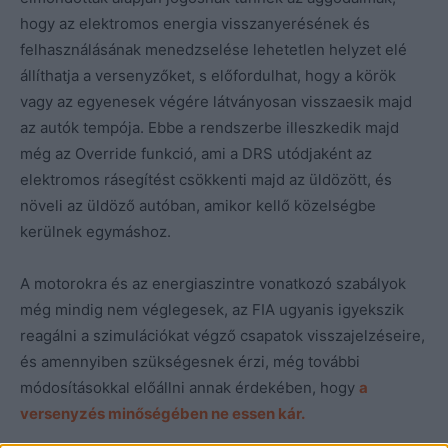
hogy az elektromos energia visszanyerésének és
felhasználásának menedzselése lehetetlen helyzet elé
állíthatja a versenyzőket, s előfordulhat, hogy a körök
vagy az egyenesek végére látványosan visszaesik majd
az autók tempója. Ebbe a rendszerbe illeszkedik majd
még az Override funkció, ami a DRS utódjaként az
elektromos rásegítést csökkenti majd az üldözött, és
növeli az üldöző autóban, amikor kellő közelségbe
kerülnek egymáshoz.
A motorokra és az energiaszintre vonatkozó szabályok
még mindig nem véglegesek, az FIA ugyanis igyekszik
reagálni a szimulációkat végző csapatok visszajelzéseire,
és amennyiben szükségesnek érzi, még további
módosításokkal előállni annak érdekében, hogy
a
versenyzés minőségében ne essen kár.