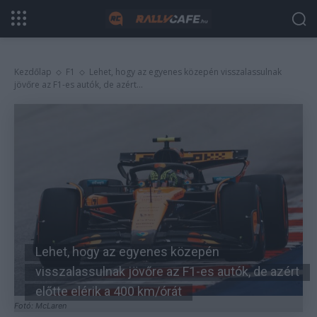
Kezdőlap
F1
Lehet, hogy az egyenes közepén visszalassulnak
jövőre az F1-es autók, de azért...
Lehet, hogy az egyenes közepén
visszalassulnak jövőre az F1-es autók, de azért
előtte elérik a 400 km/órát
Fotó: McLaren