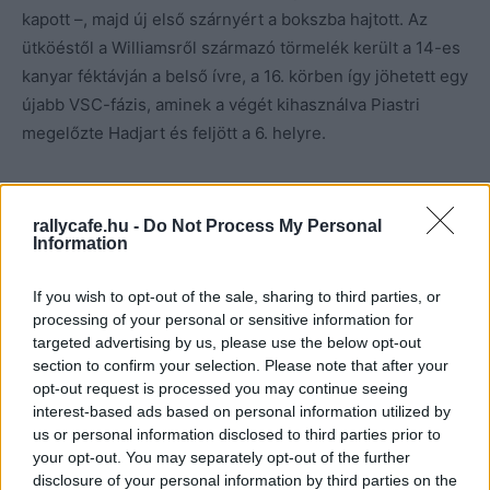
kapott –, majd új első szárnyért a bokszba hajtott. Az
ütköéstől a Williamsről származó törmelék került a 14-es
kanyar féktávján a belső ívre, a 16. körben így jöhetett egy
újabb VSC-fázis, aminek a végét kihasználva Piastri
megelőzte Hadjart és feljött a 6. helyre.
Kontakt Hamilton és Albon között:
rallycafe.hu -
Do Not Process My Personal
LAP 16/50
Information
If you wish to opt-out of the sale, sharing to third parties, or
⚠️ VIRTUAL SAFETY CAR ⚠️
processing of your personal or sensitive information for
targeted advertising by us, please use the below opt-out
section to confirm your selection. Please note that after your
There's debris on the Strip
opt-out request is processed you may continue seeing
after contact between
interest-based ads based on personal information utilized by
us or personal information disclosed to third parties prior to
Hamilton and Albon! 😳💥
your opt-out. You may separately opt-out of the further
#F1
#LasVegasGP
disclosure of your personal information by third parties on the