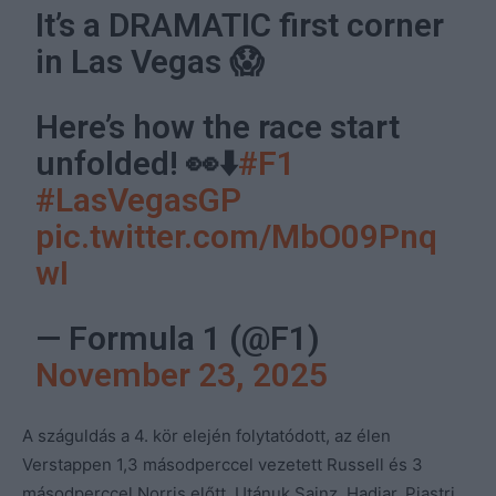
It’s a DRAMATIC first corner
in Las Vegas 😱
Here’s how the race start
unfolded! 👀⬇️
#F1
#LasVegasGP
pic.twitter.com/MbO09Pnq
wI
— Formula 1 (@F1)
November 23, 2025
A száguldás a 4. kör elején folytatódott, az élen
Verstappen 1,3 másodperccel vezetett Russell és 3
másodperccel Norris előtt. Utánuk Sainz, Hadjar, Piastri,