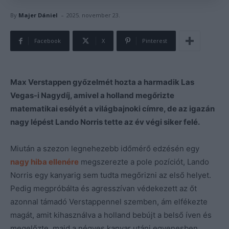
-
By
Majer Dániel
2025. november 23.
Facebook
X
Pinterest
Max Verstappen győzelmét hozta a harmadik Las
Vegas-i Nagydíj, amivel a holland megőrizte
matematikai esélyét a világbajnoki címre, de az igazán
nagy lépést Lando Norris tette az év végi siker felé.
Miután a szezon legnehezebb időmérő edzésén egy
nagy hiba ellenére
megszerezte a pole pozíciót, Lando
Norris egy kanyarig sem tudta megőrizni az első helyet.
Pedig megpróbálta és agresszívan védekezett az őt
azonnal támadó Verstappennel szemben, ám elfékezte
magát, amit kihasználva a holland bebújt a belső íven és
megelőzte, majd a négyes kanyar utáni egyenesben