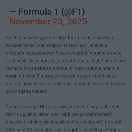
— Formula 1 (@F1)
November 23, 2025
Az első helyért így nem láthattunk csatát, miközben
Russell rohamosan szakadt le Norrisról, amivel a
dobogós helyezéseken összességében megmerevedte
az állások. Nem úgy a 4., 5. és 6. helyen, ahol Piastri hiába
támadta folyamatosan Antonellit, nem tudott elmenni a
korai rajt miatt 5 másodperces büntetést cipelő olasz
mellett, amivel csak az volt a baj, hogy őt eközben Leclerc
szorongatta hátulról.
A végére még a Norris-drukkerek kicsit megijedhettek,
Norris ugyanis valamilyen rejtélyes probléma miatt
elkezdett rohamosan leszakadni Verstappenről és végül
több mint 20 másodperccel mögötte ért célba, a tempót