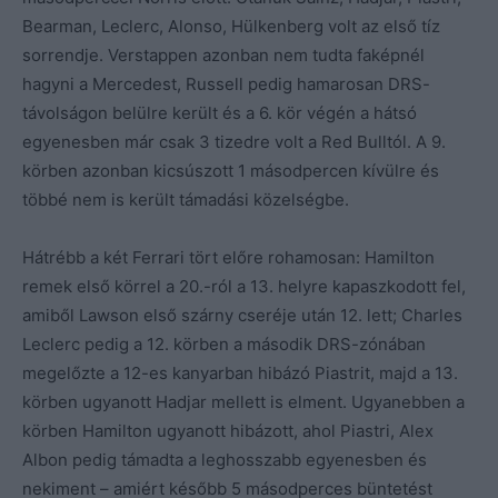
Bearman, Leclerc, Alonso, Hülkenberg volt az első tíz
sorrendje. Verstappen azonban nem tudta faképnél
hagyni a Mercedest, Russell pedig hamarosan DRS-
távolságon belülre került és a 6. kör végén a hátsó
egyenesben már csak 3 tizedre volt a Red Bulltól. A 9.
körben azonban kicsúszott 1 másodpercen kívülre és
többé nem is került támadási közelségbe.
Hátrébb a két Ferrari tört előre rohamosan: Hamilton
remek első körrel a 20.-ról a 13. helyre kapaszkodott fel,
amiből Lawson első szárny cseréje után 12. lett; Charles
Leclerc pedig a 12. körben a második DRS-zónában
megelőzte a 12-es kanyarban hibázó Piastrit, majd a 13.
körben ugyanott Hadjar mellett is elment. Ugyanebben a
körben Hamilton ugyanott hibázott, ahol Piastri, Alex
Albon pedig támadta a leghosszabb egyenesben és
nekiment – amiért később 5 másodperces büntetést