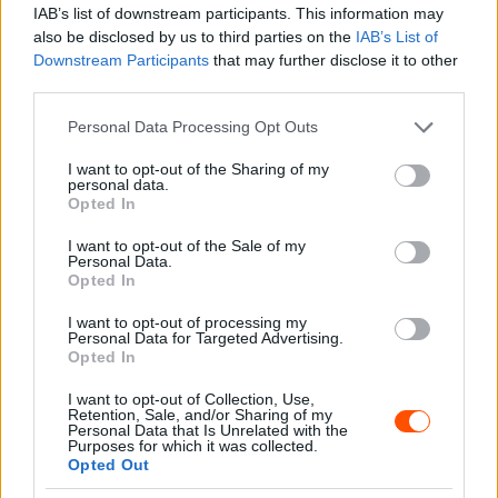
IAB’s list of downstream participants. This information may
pic.twitter.com/n34NkLJ4x
also be disclosed by us to third parties on the
IAB’s List of
Downstream Participants
that may further disclose it to other
A
third parties.
Please note that this website/app uses one or more Google
Personal Data Processing Opt Outs
— Formula 1 (@F1)
services and may gather and store information including but
November 23, 2025
not limited to your visit or usage behaviour. You may click to
I want to opt-out of the Sharing of my
personal data.
grant or deny consent to Google and its third-party tags to
Opted In
use your data for below specified purposes in below Google
Verstappen a 17. körben már több mint 2 másodperccel
consent section.
I want to opt-out of the Sale of my
Personal Data.
vezetett Russell előtt, aki ennek a körnek a végén kiállt
Opted In
kemény keverékért és a 7. helyre tért vissza. Norrisra
ekkor rászólt a mérnöke, hogy próbáljon meg gyorsabb
I want to opt-out of processing my
Personal Data for Targeted Advertising.
tempóra kapcsolni, mire ő közölte, hogy tiszta levegőn
Opted In
sokkal jobban érzi magát. Ez a körein azonban nem
I want to opt-out of Collection, Use,
látszott, a különbség Verstappenhez képest ugyanis 2,8-
Retention, Sale, and/or Sharing of my
Personal Data that Is Unrelated with the
2,9 másodpercnél megrekedt, míg az ideiglenesen 3.
Purposes for which it was collected.
Opted Out
helyen tanyázó Sainz rohamosan szakadt le. Norris a 21.
körben aztán hirtelen kapott 8 tizedet és közel 4