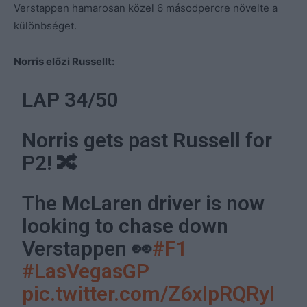
Verstappen hamarosan közel 6 másodpercre növelte a
különbséget.
Norris előzi Russellt:
LAP 34/50
Norris gets past Russell for
P2! 🔀
The McLaren driver is now
looking to chase down
Verstappen 👀
#F1
#LasVegasGP
pic.twitter.com/Z6xIpRQRyl