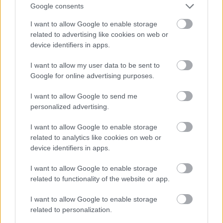
Google consents
másodpercre került Verstappentől, miközben Piastri az 5.
I want to allow Google to enable storage
helyről kiállt kemény gumiért, hogy aztán egy körrel
related to advertising like cookies on web or
később Norris és a Leclerc által támadott Sainz is így
device identifiers in apps.
tegyen.
I want to allow my user data to be sent to
Google for online advertising purposes.
A Williams közvetlenül Piastri elé tért vissza, de az
ausztrál rögtön megelőzte, így feljebb lépett egy helyet,
I want to allow Google to send me
míg Norris közel 3 másodperccel Russell mögött folytatta
personalized advertising.
a 4. helyen. Az élmezőnyből ekkor már csak Verstappen
I want to allow Google to enable storage
és a 2. helyen haladó Leclerc volt adós kerékcserével – a
related to analytics like cookies on web or
monacói a 24. kör végén jött és csak Piastri mögé,
device identifiers in apps.
közvetlenül Sainz elé tért vissza, a spanyolt tehát ő is
átugrotta, míg a McLarennel szemben pozíciót veszített.
I want to allow Google to enable storage
related to functionality of the website or app.
Verstappen egy körrel Leclerc után látogatta meg a
I want to allow Google to enable storage
szerelőit és 1,4 másodperccel visszajött Russell elé az
related to personalization.
élre, míg Norris további 3,3 másodperccel lemaradva