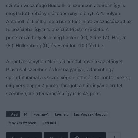
szintén visszafogó Russell-lel szemben azonban így is
megtartott néhány másodpercnyi előnyt. A 4. helyen
Antonelli ért célba, de a büntetést miatt visszacsúszott az
5. pozícióba, így a 4. pozíciót Piastri örökölte. A
pontszerző helyekre még Leclerc (6.), Sainz (7.), Hadjar
(8.), Hülkenberg (9.) és Hamilton (10.) fért be.
A pontversenyben Norris 6 ponttal növelte az előnyét
Piastrival szemben és két nagydíjjal, valamint egy
sprintfutammal a szezon vége előtt már 30 ponttal vezet,
míg Verstappen 7 pontot faragott a hátrányán a brittel
szemben, de a lemaradása így is is 42 pont.
TAGS
F1
Forma–1
kiemelt
Las Vegas-i Nagydíj
Max Verstappen
Red Bull