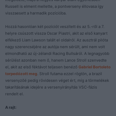
Russell is elment mellette, a pontverseny éllovasa így
visszaesett a harmadik pozícióba.
Hozzá hasonlóan két pozíciót veszített és az 5.-ről a 7.
helyre csúszott vissza Oscar Piastri, akit az első kanyart
elfékező Liam Lawson talált el oldalról. Az ausztrál pilóta
nagy szerencséjére az autója nem sérült, ami nem volt
elmondható az új-zélandi Racing Bullsáról. A legnagyobb
sérülést azonban nem ő, hanem Lance Stroll szenvedte
el, akit az első féktávot teljesen benéző
Gabriel Bortoleto
torpedózott meg
. Stroll futama ezzel rögtön, a brazil
versenyzőé pedig rövidesen véget ért, míg a törmelékek
takarításának idejére a versenyirányítás VSC-fázis
rendelt el.
A rajt: