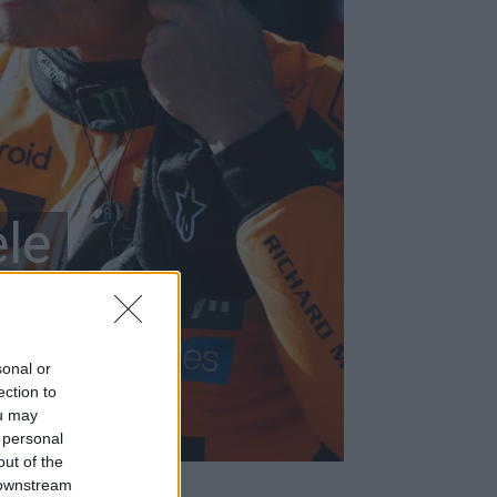
le
gy
sonal or
ection to
ou may
 personal
out of the
 downstream