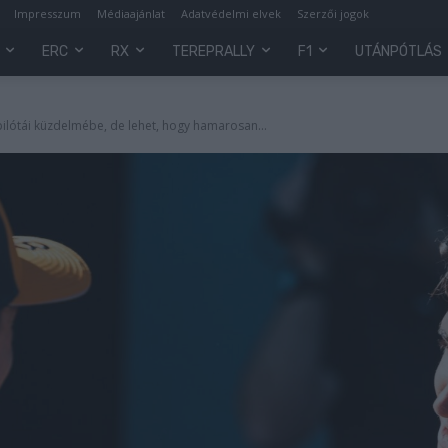
Impresszum
Médiaajánlat
Adatvédelmi elvek
Szerzői jogok
ERC
RX
TEREPRALLY
F1
UTÁNPÓTLÁS
ilótái küzdelmébe, de lehet, hogy hamarosan...