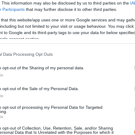
. This information may also be disclosed by us to third parties on the
IA
Participants
that may further disclose it to other third parties.
 that this website/app uses one or more Google services and may gath
including but not limited to your visit or usage behaviour. You may click 
X
Pinterest
WhatsApp
 to Google and its third-party tags to use your data for below specifi
ogle consent section.
l Data Processing Opt Outs
ak ülni a versenyzőikkel azzal kapcsolatban, hogy
nzárón. Andrea Stella hangsúlyozta, hogy egyik
o opt-out of the Sharing of my personal data.
In
t pilótája esélyes még a világbajnoki címre az utolsó
o opt-out of the Sale of my Personal Data.
 harmadik fél is érintett, hiszen ebben az esetben az
In
 tudnak összedolgozni, lévén mind a ketten a saját
to opt-out of processing my Personal Data for Targeted
ing.
In
nnek, hogy Oscar Piastri igencsak nagy, 16 pontos
o opt-out of Collection, Use, Retention, Sale, and/or Sharing
ersonal Data that Is Unrelated with the Purposes for which it
az ő világbajnoki címéhez a brit versenyző kirívóan