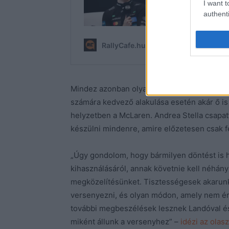
I want t
authenti
Mindez azonban olyan helyzetben is felmerü
számára kedvező alakulása esetén akár ő is
helyzetben a McLaren. Andrea Stella csapa
készülni mindenre, amire előzetesen csak fe
„Úgy gondolom, hogy bármilyen döntést is
kihasználásáról, annak követnie kell néhán
megközelítésünket. Tisztességesek akarunk 
versenyezni, és olyan módon, amely nem éri
további megbeszélések lesznek Landóval és 
miként állunk a versenyhez” –
idézi az ola