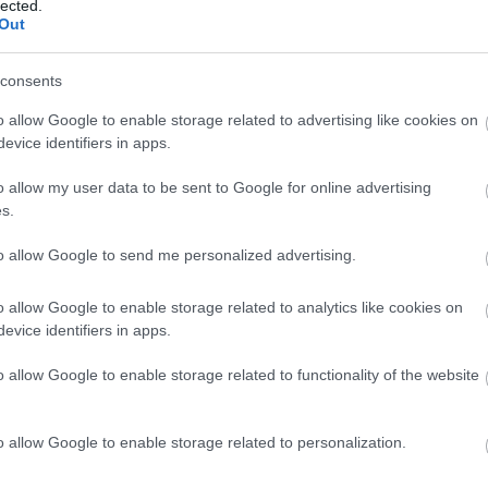
lected.
fordulat kell. Ezzel együtt nem lehet kizárni azt az
Out
s helyzetbe, vagy azt, hogy amennyiben Norris
álnak a vb-címre.
consents
o allow Google to enable storage related to advertising like cookies on
erstappen is, a McLaren pedig egy dolgot nem engedhet
evice identifiers in apps.
 esve elveszítse az egyéni vb-címet a hollanddal
o allow my user data to be sent to Google for online advertising
, hogy Piastrit félre kell majd állítania Norris elől
s.
aren között (például ha Verstappen vezet, Piastri pedig
sztrálnak egy riválist is el kellene engednie ahhoz,
to allow Google to send me personalized advertising.
 eredményező 3. helyre).
o allow Google to enable storage related to analytics like cookies on
evice identifiers in apps.
o allow Google to enable storage related to functionality of the website
o allow Google to enable storage related to personalization.