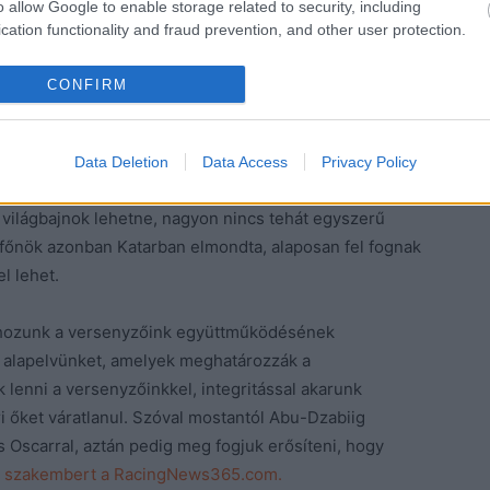
o allow Google to enable storage related to security, including
cation functionality and fraud prevention, and other user protection.
CONFIRM
Data Deletion
Data Access
Privacy Policy
lhet, amelyben Piastri joggal mondhatja, hogy a futam
 világbajnok lehetne, nagyon nincs tehát egyszerű
tfőnök azonban Katarban elmondta, alaposan fel fognak
l lehet.
 hozunk a versenyzőink együttműködésének
y alapelvünket, amelyek meghatározzák a
lenni a versenyzőinkkel, integritással akarunk
 őket váratlanul. Szóval mostantól Abu-Dzabiig
Oscarral, aztán pedig meg fogjuk erősíteni, hogy
sz szakembert a RacingNews365.com.