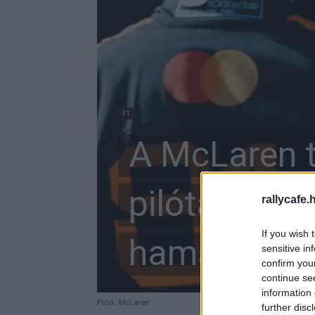
F1
A McLaren t
pilótái küzd
rallycafe.
If you wish 
hamarosan 
sensitive in
confirm you
continue se
information 
Fotó: McLaren
further disc