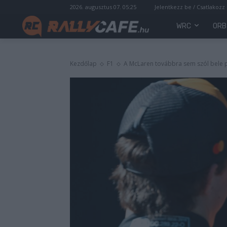
2026. augusztus 07. 05:25
Jelentkezz be / Csatlakozz
WRC
ORB
Kezdőlap
F1
A McLaren továbbra sem szól bele p