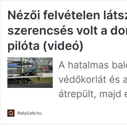
Nézői felvételen láts
szerencsés volt a d
pilóta (videó)
A hatalmas bal
védőkorlát és a
átrepült, majd 
RallyCafe.hu