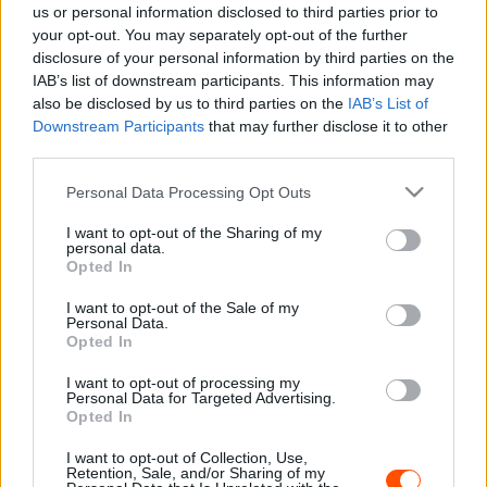
A 73 éves Mouton 2010 és 2024 között az FIA biztonsági
us or personal information disclosed to third parties prior to
delegáltja volt a WRC-versenyeken. Az FIA a munkáját
your opt-out. You may separately opt-out of the further
disclosure of your personal information by third parties on the
életműdíjjal ismerte el, amelyet a ruandai gálán vehetett
IAB’s list of downstream participants. This information may
át.
also be disclosed by us to third parties on the
IAB’s List of
Downstream Participants
that may further disclose it to other
„Nem tudom, mit mondjak, csak az idő nagyon gyorsan
third parties.
telik. Életemből 50 évet töltöttem a motorsportban, 15
Please note that this website/app uses one or more Google
Personal Data Processing Opt Outs
évet raliversenyzőként, 20 évet a Race of Champions
services and may gather and store information including but
szervezésével, és most 15 évet az FIA-nál”
– mondta
not limited to your visit or usage behaviour. You may click to
I want to opt-out of the Sharing of my
personal data.
grant or deny consent to Google and its third-party tags to
Mouton, aki azt is bevallotta, hogy nem számított ilyen
Opted In
use your data for below specified purposes in below Google
jelentős elismerésre.
consent section.
I want to opt-out of the Sale of my
Personal Data.
Opted In
„Ma távozom, és ma a biztonság a legfontosabb,
elégedett vagyok mindazzal, amit az FIA egész csapatával
I want to opt-out of processing my
Personal Data for Targeted Advertising.
együtt teszünk. Most átadom a szót a fiatalabbaknak, és
Opted In
tudom, hogy nagyon jól fogják folytatni
” – tette hozzá.
I want to opt-out of Collection, Use,
Retention, Sale, and/or Sharing of my