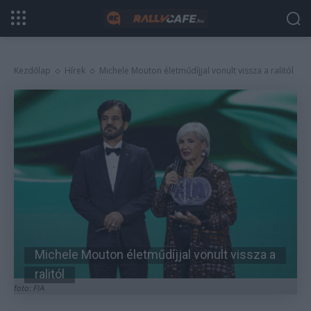
Kezdőlap
Hírek
Michele Mouton életműdíjjal vonult vissza a ralitól
Michele Mouton életműdíjjal vonult vissza a
ralitól
foto: FIA