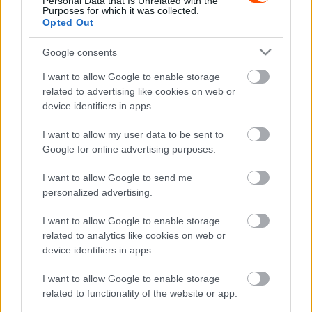
Michele Mouton továbbra is az egyetlen női pilóta, aki
Personal Data that Is Unrelated with the
Purposes for which it was collected.
eddig WRC-versenyt nyert.
Opted Out
Google consents
I want to allow Google to enable storage
related to advertising like cookies on web or
device identifiers in apps.
I want to allow my user data to be sent to
Google for online advertising purposes.
I want to allow Google to send me
personalized advertising.
Fotó: Erillisverkot
I want to allow Google to enable storage
related to analytics like cookies on web or
TAGS
FIA
kiemelt
Michéle Mouton
device identifiers in apps.
I want to allow Google to enable storage
Facebook
X
Pinterest
related to functionality of the website or app.