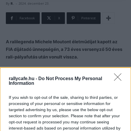
-
By
R.
2024. december 23.
Facebook
X
Pinterest
A ralilegenda Michele Moutont életműdíjat kapott az
FIA díjátadó ünnepségén, a 73 éves versenyző 50 éves
rali-pályafutás után vonult vissza.
Michele Mouton pályafutása során négy WRC-győzelmet
rallycafe.hu -
Do Not Process My Personal
szerzett
, és 1982-ben az Audival karrierje legjobb
Information
helyezését érte el a WRC-ben, amikor Walter Röhrl
mögött második lett. Mouton versenyzői pályafutása után
If you wish to opt-out of the sale, sharing to third parties, or
is a raliban dolgozott, és az idei szezon végén
processing of your personal or sensitive information for
visszavonult, hogy a továbbiakban a nyugdíjas éveit
targeted advertising by us, please use the below opt-out
section to confirm your selection. Please note that after your
élvezze.
opt-out request is processed you may continue seeing
interest-based ads based on personal information utilized by