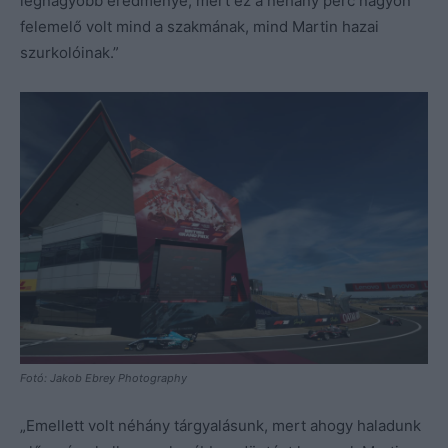
legnagyobb eredménye, mert ez a néhány perc nagyon
felemelő volt mind a szakmának, mind Martin hazai
szurkolóinak.”
Fotó: Jakob Ebrey Photography
„Emellett volt néhány tárgyalásunk, mert ahogy haladunk