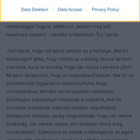
kezelni, még ha nem is értünk egyet a döntéssel.
Data Deletion
Data Access
Privacy Policy
Focinyelven szólva adható volt, még ha mi nem is adtuk
volna meg. Ahogy haladunk előre Martinnal, egyre több
nehézséggel fogunk találkozni, amiket meg kell
tanulnunk kezelni” – kezdte értékelését Őry Tamás.
„Azt nézve, hogy mit adott nekünk ez a hétvége, Martin
beleszagolt abba, hogy milyen az a közeg, ahova tartozni
szeretne, és el is mondta, hogy ide vissza szeretne jönni.
Mi azon dolgozunk, hogy ez megvalósulhasson. Martin az
eredménytől függetlenül bebizonyította, hogy
versenyképes. Minden versenyzőben valamilyen
különleges képességet keresnek a csapatok, Martin
szombati futamának második felében végrehajtott
elképesztő előzései pedig megmutatták, hogy van benne
kiválóság, van benne valami, ami biztosan nincs meg
mindenkiben. Számomra ez ennek a hétvégének az egyik