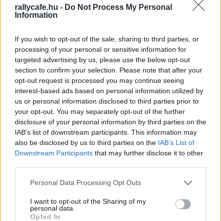
rallycafe.hu -
Do Not Process My Personal
kapaszkodott fel, ám ez olyan sokat kivett a gumijaiból,
Information
hogy innen már nem volt feljebb. Végül az 5. helyen ért
célba.
If you wish to opt-out of the sale, sharing to third parties, or
processing of your personal or sensitive information for
„Még szinte jobb is, hogy így alakult a hétvége, és
targeted advertising by us, please use the below opt-out
section to confirm your selection. Please note that after your
mindkét futamon hátrébb kellett rajtolnom és többet
opt-out request is processed you may continue seeing
tudtam csatázni. Összességében nagyon jó hétvége volt,
interest-based ads based on personal information utilized by
jó volt ilyen sok néző előtt versenyezni, remek volt a
us or personal information disclosed to third parties prior to
hangulat, sikerült kiélveznem minden pillanatát.
your opt-out. You may separately opt-out of the further
disclosure of your personal information by third parties on the
Különleges élményt jelentett az is, hogy a Forma–1-es
IAB’s list of downstream participants. This information may
bokszutcából indulhattunk: a Virtuosi Racing a Ferrari
also be disclosed by us to third parties on the
IAB’s List of
garázsa előtti területet kapta meg, így az autóból oldalra
Downstream Participants
that may further disclose it to other
pillantva Lewis Hamilton autóját láttam, mielőtt
third parties.
kihajtottam a pályára. Ezek mind olyan élmények,
Please note that this website/app uses one or more Google
Personal Data Processing Opt Outs
amelyekből motivációt tudok meríteni a folytatásra. Most
services and may gather and store information including but
jön egy kis szünet, de az edzéssel természetesen nem
not limited to your visit or usage behaviour. You may click to
I want to opt-out of the Sharing of my
personal data.
grant or deny consent to Google and its third-party tags to
állok le és a versenyzéstől sem szakadok el teljesen,
Opted In