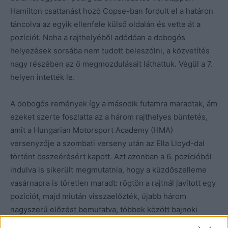
Hamilton csattanást hozó Copse-ban fordult el a határon
táncolva az egyik ellenfele külső oldalán és vette át a
pozíciót. Noha a rajthelyéből adódóan a dobogós
helyezések sorsába nem tudott beleszólni, a közvetítés
nagy részében az ő megmozdulásait láthattuk. Végül a 7.
helyen intették le.
A dobogós remények így a második futamra maradtak, ám
ezeket szerte foszlatta az a három rajthelyes büntetés,
amit a Hungarian Motorsport Academy (HMA)
versenyzője a szombati verseny után az Ella Lloyd-dal
történt összeérésért kapott. Azt azonban a 6. pozícióból
indulva is sikerült megmutatnia, hogy a küzdőszelleme
vasárnapra is töretlen maradt: rögtön a rajtnál javított egy
pozíciót, majd miután visszaelőzték, újabb három
nagyszerű előzést bemutatva, többek között bajnoki
riválisát, Fionn McLaughlint is lehagyva a 4. helyig