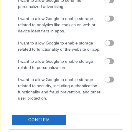
I want to allow Google to send me
Tamás, a Motorsport Talent Management (MOTAM)
personalized advertising.
sportszakmai vezetője is, aki szintén úgy vélte, fontosabb
I want to allow Google to enable storage
az eredménynél az, amit a pályán láttunk a magyar
related to analytics like cookies on web or
versenyzőtől. „Azzal, hogy ekkorákat csatázott és
device identifiers in apps.
elképesztően látványos előzéseket mutatott be, sokkal
inkább meg tudta mutatni a tudását, mintha jobb
I want to allow Google to enable storage
related to functionality of the website or app.
pozícióban egyedül autózott volna és nem történt volna
vele semmi. Martin egy ilyen komoly, nagy presztízsű
I want to allow Google to enable storage
versenyen megmutatta, hogy mire képes a pályán.”
related to personalization.
I want to allow Google to enable storage
Őry Tamás, a MOTAM ügyvezető igazgatója
related to security, including authentication
összességében sikeresnek értékelte a Brit Nagydíj
functionality and fraud prevention, and other
hétvégéjét, és elárulta, hogy a háttérben is fontos munka
user protection.
zajlott. „Sikeres hétvégén vagyunk túl. Nagyon pici
hiányérzet van bennem az elmaradt dobogó miatt, ami
nyilvánvalóan a három rajthelyes büntetés számlájára
CONFIRM
írható, de ezeket a helyzeteket is meg kell tanulnunk