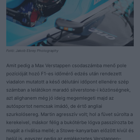
Fotó: Jakob Ebrey Photography
Amit pedig a Max Verstappen csodaszámba menő pole
pozícióját hozó F1-es időmérő edzés után rendezett
viadalon mutatott a késő délutáni időpont ellenére szép
számban a lelátókon maradó silverstone-i közönségnek,
azt alighanem még jó ideig megemlegeti majd az
autósportot nemcsak imádó, de értő angliai
szurkolósereg. Martin agresszív volt; hol a füvet súrolta a
kerekeivel, máskor félig a bukótérbe lógva passzírozta be
magát a riválisa mellé; a Stowe-kanyarban előzött kívül és
belül is, egyszer pedig az emlékezetes Verstappen–