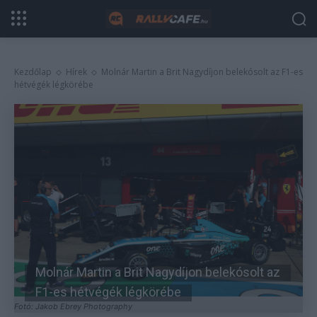
Kezdőlap
Hírek
Molnár Martin a Brit Nagydíjon belekósolt az F1-es
hétvégék légkörébe
Molnár Martin a Brit Nagydíjon belekósolt az
F1-es hétvégék légkörébe
Fotó: Jakob Ebrey Photography