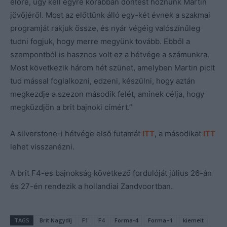
előre, úgy kell egyre korábban döntést hoznunk Martin
jövőjéről. Most az előttünk álló egy-két évnek a szakmai
programját rakjuk össze, és nyár végéig valószínűleg
tudni fogjuk, hogy merre megyünk tovább. Ebből a
szempontból is hasznos volt ez a hétvége a számunkra.
Most következik három hét szünet, amelyben Martin picit
tud mással foglalkozni, edzeni, készülni, hogy aztán
megkezdje a szezon második felét, aminek célja, hogy
megküzdjön a brit bajnoki címért.”
A silverstone-i hétvége első futamát
ITT
, a másodikat
ITT
lehet visszanézni.
A brit F4-es bajnokság következő fordulóját július 26-án
és 27-én rendezik a hollandiai Zandvoortban.
TAGS
Brit Nagydíj
F1
F4
Forma-4
Forma–1
kiemelt