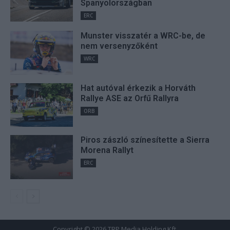
Spanyolországban
ERC
Munster visszatér a WRC-be, de
nem versenyzőként
WRC
Hat autóval érkezik a Horváth
Rallye ASE az Orfű Rallyra
ORB
Piros zászló színesítette a Sierra
Morena Rallyt
ERC
Copyright © 2026 TRP Media Holding Kft.