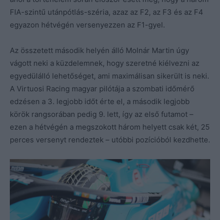
FIA-szintű utánpótlás-széria, azaz az F2, az F3 és az F4
egyazon hétvégén versenyezzen az F1-gyel.
Az összetett második helyén álló Molnár Martin úgy
vágott neki a küzdelemnek, hogy szeretné kiélvezni az
egyedülálló lehetőséget, ami maximálisan sikerült is neki.
A Virtuosi Racing magyar pilótája a szombati időmérő
edzésen a 3. legjobb időt érte el, a második legjobb
körök rangsorában pedig 9. lett, így az első futamot –
ezen a hétvégén a megszokott három helyett csak két, 25
perces versenyt rendeztek – utóbbi pozícióból kezdhette.