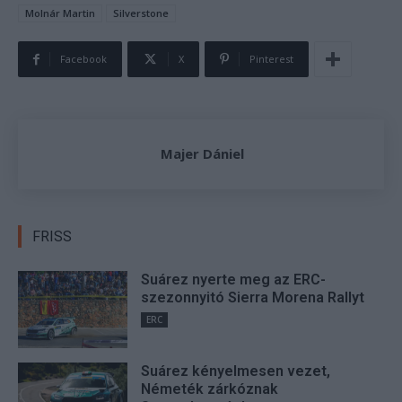
Molnár Martin
Silverstone
Facebook
X
Pinterest
Majer Dániel
FRISS
Suárez nyerte meg az ERC-
szezonnyitó Sierra Morena Rallyt
ERC
Suárez kényelmesen vezet,
Németék zárkóznak