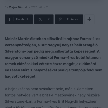
-
By
Majer Dániel
2025. július 7.
Facebook
X
Pinterest
Molnár Martin életében először állt rajthoz Forma–1-es
versenyhétvégén, a Brit Nagydíj helyszínéül szolgáló
Silverstone-ban pedig megcsillogtatta képességeit. A
magyar versenyző mindkét Forma–4-es betétfutamon
remek előzésekkel vétette észre magát, az időmérő
edzésen elért 3. helyezésével pedig a tempója felől sem
hagyott kétséget.
A bajnokságba nem számított bele, mégis kiemelten
fontos hétvége várt a brit F4 mezőnyének nagy részére
Silverstone-ban, a Forma–1-es Brit Nagydíj helyszínén,
ahol a történelem során először esett meg, hogy a három