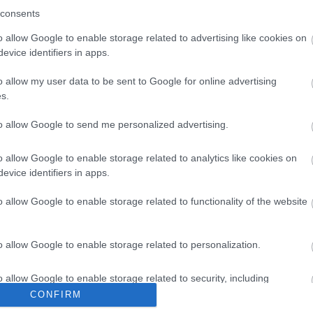
consents
yzést jelent… Csaknem 10 millió szakaszeredmény
o allow Google to enable storage related to advertising like cookies on
evice identifiers in apps.
ltunk olyan nagy partnert, vagy szponzort, aki
o allow my user data to be sent to Google for online advertising
s továbbfejlesztését. Nem vagyunk üzletemberek,
s.
 életcéljuk, és akik mindent meg is tesznek annak
to allow Google to send me personalized advertising.
o allow Google to enable storage related to analytics like cookies on
sikerült. A hivatalos szervezetek nagyra értékelnek
evice identifiers in apps.
ogassanak bennünket. Ez a mi problémánk. Úgy
mit mások vállalkozásként művelnek és pénzt keresnek
o allow Google to enable storage related to functionality of the website
al, hogy a különböző adatokért nem kell másnak
o allow Google to enable storage related to personalization.
lvasóinktól közösségi finanszírozás formájában.
o allow Google to enable storage related to security, including
inek, de ez a támogatási forma nem ismételhető meg
cation functionality and fraud prevention, and other user protection.
CONFIRM
m elég, másrészt nem engedhetjük, hogy egy olyan