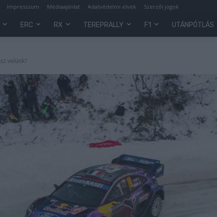
Impresszum
Médiaajánlat
Adatvédelmi elvek
Szerzői jogok
ERC
RX
TEREPRALLY
F1
UTÁNPÓTLÁS
sz velünk?