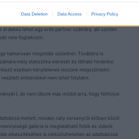
kellene.
Data Deletion
Data Access
Privacy Policy
k 145 millió oldalt tekintettek meg. Továbbra is hiszünk
 érdekes lehet egy erős partner számára, aki szintén
ndó vele foglalkozni.
ogy hamarosan megoldás születhet. Továbbra is
zámára mély statisztika elérését és látható hirdetési
lenkező esetben kénytelenek leszünk megszűntetni
t vesztett emberekkel nem lehet folytatni.
ményért, de nem látunk más módot arra, hogy felhívjuk
atbázisa mellett, minden rally versenyről élőben közöl
mennyiségű galéria is megtalálható fotók és videók
ikk elkészítéséhez is nélkülözhetetlen az adatbázisuk