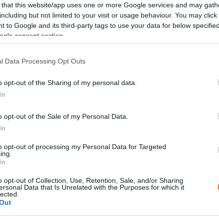
 that this website/app uses one or more Google services and may gath
including but not limited to your visit or usage behaviour. You may click 
 to Google and its third-party tags to use your data for below specifi
ogle consent section.
X
Pinterest
WhatsApp
l Data Processing Opt Outs
o opt-out of the Sharing of my personal data.
 legnagyobb adatbázissal rendelkező rally oldalon,
In
o opt-out of the Sale of my Personal Data.
ől, de a jelenlegi helyzetünk arra kényszerített, hogy
In
rojektünket – í
rta Tomas Wanka, az ewrc-
to opt-out of processing my Personal Data for Targeted
zeretnénk felhívni a figyelmet arra, hogy egy ekkora
ing.
In
etni.
o opt-out of Collection, Use, Retention, Sale, and/or Sharing
ersonal Data that Is Unrelated with the Purposes for which it
nyiségű
rally
adatot gyűjtöttünk össze. Naponta
lected.
Out
 hétvégéket is beleértve, hogy minél hamarabb
tbázisunk csak a tavalyi évben 350 000 nevezéssel és