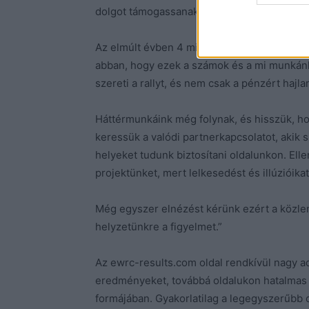
dolgot támogassanak, amit teljesen másnak 
Az elmúlt évben 4 millió látogatónk volt, aki
abban, hogy ezek a számok és a mi munkánk
szereti a rallyt, és nem csak a pénzért hajla
Háttérmunkáink még folynak, és hisszük, h
keressük a valódi partnerkapcsolatot, akik s
helyeket tudunk biztosítani oldalunkon. El
projektünket, mert lelkesedést és illúzióika
Még egyszer elnézést kérünk ezért a közle
helyzetünkre a figyelmet.”
Az ewrc-results.com oldal rendkívül nagy ad
eredményeket, továbbá oldalukon hatalmas 
formájában.
Gyakorlatilag a legegyszerűbb c