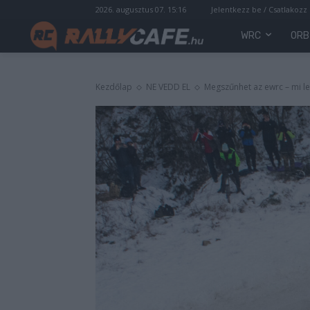
2026. augusztus 07. 15:16
Jelentkezz be / Csatlakozz
WRC
ORB
Kezdőlap
NE VEDD EL
Megszűnhet az ewrc – mi le