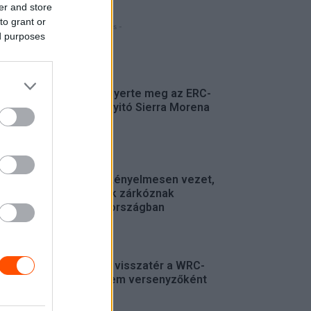
er and store
to grant or
- Hirdetés -
ed purposes
FRISS
Suárez nyerte meg az ERC-
szezonnyitó Sierra Morena
Rallyt
ERC
Suárez kényelmesen vezet,
Németék zárkóznak
Spanyolországban
ERC
Munster visszatér a WRC-
be, de nem versenyzőként
WRC