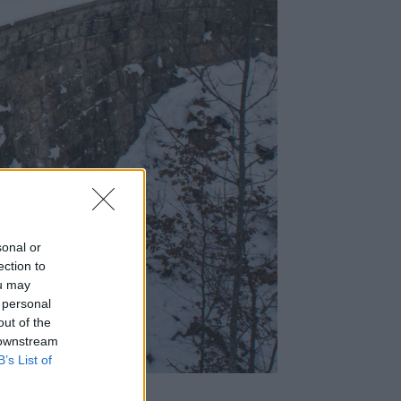
sonal or
ection to
ou may
 personal
elünk?
out of the
 downstream
B’s List of