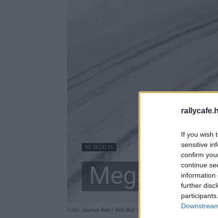
rallycafe.
If you wish 
sensitive in
NE VEDD EL
confirm you
continue se
Megszűnhet 
information 
further disc
participants
Downstream 
Fotó: Jaanus Ree / Red Bull Content Pool