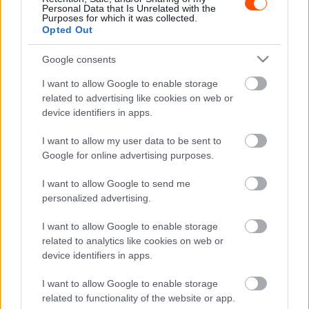
Personal Data that Is Unrelated with the
Rally Madeira Legends 😑
Purposes for which it was collected.
Opted Out
pic.twitter.com/N97eGlr87G
Google consents
— Ramón Herrera🇪🇸
I want to allow Google to enable storage
related to advertising like cookies on web or
(@RamonHerreraSPM)
device identifiers in apps.
October 30, 2022
I want to allow my user data to be sent to
Google for online advertising purposes.
A hivatalos YouTube-streamen nem látni a balesetet, csak
I want to allow Google to send me
a már két,
egymás mellett álló autót,
így ebből többet nem
personalized advertising.
tudunk meg, de ha valaki gyönyörködne egy kicsit a
legendás járművekben, bő másfél órában megteheti.
I want to allow Google to enable storage
related to analytics like cookies on web or
device identifiers in apps.
TAGS
Alfa Romeo
baleset
Mitsubishi Lance Evo
I want to allow Google to enable storage
Rally Legends Madeira
related to functionality of the website or app.