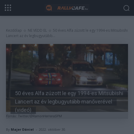
Kezdőlap
NE VEDD EL
50 éves Alfa zúzott le egy 1994-es Mitsubishi
Lancert az év legbugyutább...
50 éves Alfa zúzott le egy 1994-es Mitsubishi
Lancert az év legbugyutább manőverével
(videó)
Forrás: Twitter/@RamonHerreraSPM
-
By
Majer Dániel
2022. október 30.