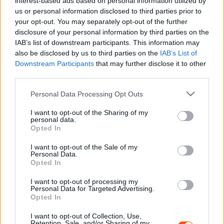
interest-based ads based on personal information utilized by
Corolla WRC. De a sort még sokáig lehetne folytatni,
us or personal information disclosed to third parties prior to
úgyhogy aki kíváncsi a teljes nevezési listára,
ITT
your opt-out. You may separately opt-out of the further
megnézheti.
disclosure of your personal information by third parties on the
IAB’s list of downstream participants. This information may
also be disclosed by us to third parties on the
IAB’s List of
Alább pedig azt nézheti meg, hogy mit hozott össze az
Downstream Participants
that may further disclose it to other
1973-as Alfa Romeo 2000 GT Velocét vezető Adalberto
third parties.
Melim és navigátora, Rui Alves a madeirai utcákon. Alves
Please note that this website/app uses one or more Google
bőszen integetett a nézőknek a bemutató autókázás
Personal Data Processing Opt Outs
services and may gather and store information including but
során, amikor Melim úgy döntött, körzőzik egy kicsit
not limited to your visit or usage behaviour. You may click to
I want to opt-out of the Sharing of my
(legalábbis
korábban ezt csinálta,
így vélhetően most is
personal data.
grant or deny consent to Google and its third-party tags to
Opted In
ez volt a terv). Csakhogy vélhetően nem vette észre a Rui
use your data for below specified purposes in below Google
consent section.
Madeira-Nuno Silva duót, amint intenzíven gyorsítva
I want to opt-out of the Sale of my
Personal Data.
közeledik egy 1994-es Mitsubishi Lance EVO III-mal.
Opted In
I want to opt-out of processing my
A nézői felvételen hallható, hogy valaki már előre jajgat,
Personal Data for Targeted Advertising.
Opted In
amikor nyilvánvalóvá válik, hogy mire készül az Alfa, és
látszik, hogy a Mitsubishi már nem fog tudni megállni:
I want to opt-out of Collection, Use,
Retention, Sale, and/or Sharing of my