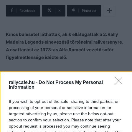
Facebook
X
Pinterest
Kínos balesetet láthattak, akik ellátogattak a 2. Rally
Madeira Legends elnevezésű történelmi raliversenyre.
A csattanást az 1973-as Alfa Romeót vezető sofőr
figyelmetlensége idézte elő.
Balesetek mindig voltak, vannak és lesznek az
autósportban és a raliban, de időről-időre látunk olyan
rallycafe.hu -
Do Not Process My Personal
Information
jeleneteket, amelyek után csak a fejünket fogjuk, annyira
esetlenek. Ilyen jelenetnek lehettek szemtanúi azok, akik
If you wish to opt-out of the sale, sharing to third parties, or
kilátogattak a második Rally Madeira Legendre, amelynek
processing of your personal or sensitive information for
Show kategóriájában olyan autókat láthattak, mint a
targeted advertising by us, please use the below opt-out
legendás Audi Quattro Sport E2 (Stig Blomqvisttal a
section to confirm your selection. Please note that after your
volánnál), a Lancia Integrale 16V, vagy az 1998-as Toyota
opt-out request is processed you may continue seeing