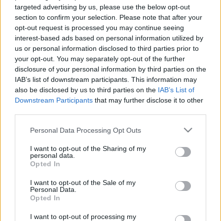
targeted advertising by us, please use the below opt-out
meg is szerezte a győzelmet a Ford Fiesta Rally2-vel
section to confirm your selection. Please note that after your
versenyző páros az Opel Corswa Rally4-gyel induló
opt-out request is processed you may continue seeing
szlovén Mark Skulj és Pia Sumer előtt, míg a harmadik
interest-based ads based on personal information utilized by
us or personal information disclosed to third parties prior to
helyen László Zoltán és Balázs Zsolt ért célba Rally2-es
your opt-out. You may separately opt-out of the further
Skodával.
disclosure of your personal information by third parties on the
IAB’s list of downstream participants. This information may
Hadik András így első győzelmét szerezte azt követően,
also be disclosed by us to third parties on the
IAB’s List of
Downstream Participants
that may further disclose it to other
hogy tavaly a Salgó Rallyn elszenvedett baleset után
third parties.
kihagyta az egész szezont és csak idén tért vissza a
versenyzők közé.
Please note that this website/app uses one or more Google
Personal Data Processing Opt Outs
services and may gather and store information including but
not limited to your visit or usage behaviour. You may click to
I want to opt-out of the Sharing of my
A Mitropa Kupa értékelésében még egy magyar kettős, a
personal data.
grant or deny consent to Google and its third-party tags to
Opted In
Juhász Csaba – Pásztor Tamás duó tudott célba érni a
use your data for below specified purposes in below Google
kupa értékelés hetedik helyén.
consent section.
I want to opt-out of the Sale of my
Personal Data.
Opted In
A Historic Mitropa Kupában ugyancsak begyűjtött kupát
magyar versenyző, miután Mang Huba és Béres “Unicum”
I want to opt-out of processing my