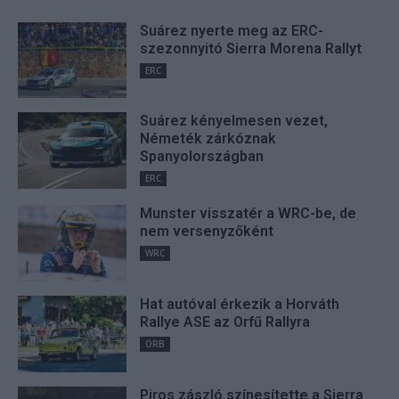
Suárez nyerte meg az ERC-
szezonnyitó Sierra Morena Rallyt
ERC
Suárez kényelmesen vezet,
Németék zárkóznak
Spanyolországban
ERC
Munster visszatér a WRC-be, de
nem versenyzőként
WRC
Hat autóval érkezik a Horváth
Rallye ASE az Orfű Rallyra
ORB
Piros zászló színesítette a Sierra