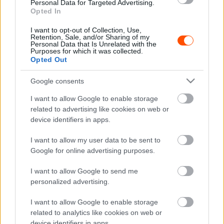
Personal Data for Targeted Advertising.
Attila a
harmadik helyen
zárt.
Opted In
I want to opt-out of Collection, Use,
Az olasz versenyt abszolút értékelésben a francia
Retention, Sale, and/or Sharing of my
Personal Data that Is Unrelated with the
Stéphane Lefebvre és Andy Malfoy nyerte Citroen C3
Purposes for which it was collected.
Opted Out
Rally2-vel a szlovén skodás Bostjan Avbelj és Damijan
Andrejka előtt 11.6 másodperc előnnyel.
Google consents
I want to allow Google to enable storage
A Mitropa Kupa következő versenyét a nyári szünet után,
related to advertising like cookies on web or
szeptember 7-9. között a horvát Kumrovec Rallyn
device identifiers in apps.
rendezik.
I want to allow my user data to be sent to
Google for online advertising purposes.
I want to allow Google to send me
personalized advertising.
I want to allow Google to enable storage
related to analytics like cookies on web or
device identifiers in apps.