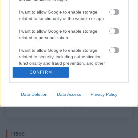
I want to allow Google to enable storage
related to functionality of the website or app.
I want to allow Google to enable storage
related to personalization.
TAGS
Hadik András
kiemelt
László Zoltán
Mang Huba
Mitropa Kupa
I want to allow Google to enable storage
related to security, including authentication
functionality and fraud prevention, and other
Facebook
X
Pinterest
user protection.
CONFIRM
Data Deletion
Data Access
Privacy Policy
Hund Gábor
http://rallycafe.hu
FRISS