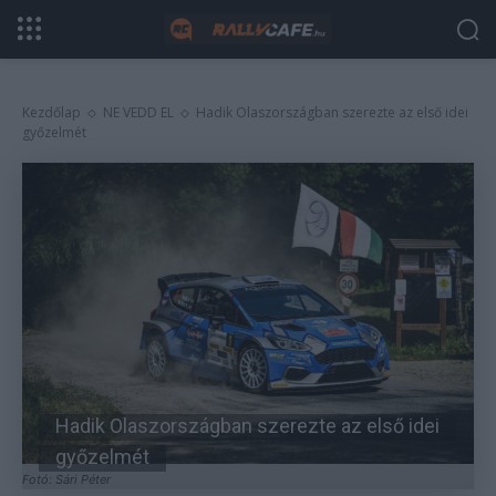
Kezdőlap
NE VEDD EL
Hadik Olaszországban szerezte az első idei
győzelmét
Hadik Olaszországban szerezte az első idei
győzelmét
Fotó: Sári Péter