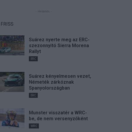
- Hirdetés -
FRISS
Suárez nyerte meg az ERC-
szezonnyitó Sierra Morena
Rallyt
ERC
Suárez kényelmesen vezet,
Németék zárkóznak
Spanyolországban
ERC
Munster visszatér a WRC-
be, de nem versenyzőként
WRC