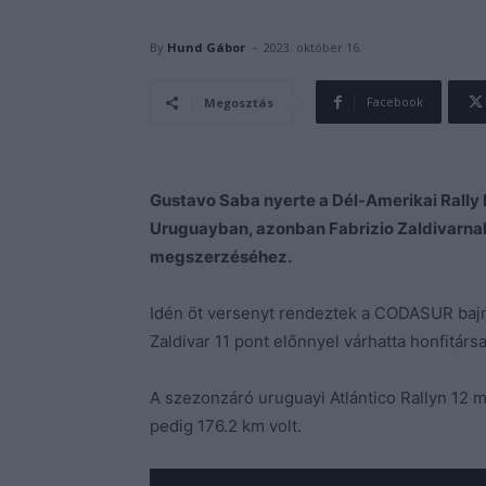
-
By
Hund Gábor
2023. október 16.
Facebook
Megosztás
Gustavo Saba nyerte a Dél-Amerikai Rall
Uruguayban, azonban Fabrizio Zaldivarnak a
megszerzéséhez.
Idén öt versenyt rendeztek a CODASUR bajn
Zaldivar 11 pont előnnyel várhatta honfitárs
A szezonzáró uruguayi Atlántico Rallyn 12 
pedig 176.2 km volt.