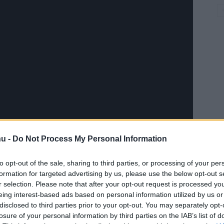
hu -
Do Not Process My Personal Information
to opt-out of the sale, sharing to third parties, or processing of your per
formation for targeted advertising by us, please use the below opt-out s
r selection. Please note that after your opt-out request is processed y
eing interest-based ads based on personal information utilized by us or
utolsó versenyén is a paraguayi versenyzők
disclosed to third parties prior to your opt-out. You may separately opt-
r jr (VW Polo R5) nyerte, majd Alejandro Galanti
losure of your personal information by third parties on the IAB’s list of