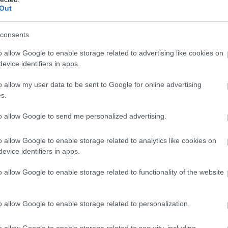
Out
 R5) további 17.9 másodperc hátránnyal ért célba,
consents
abias Rally2 evo) lett, mindössze 5.6 másodperccel
o allow Google to enable storage related to advertising like cookies on
evice identifiers in apps.
o allow my user data to be sent to Google for online advertising
s.
to allow Google to send me personalized advertising.
o allow Google to enable storage related to analytics like cookies on
evice identifiers in apps.
o allow Google to enable storage related to functionality of the website
o allow Google to enable storage related to personalization.
o allow Google to enable storage related to security, including