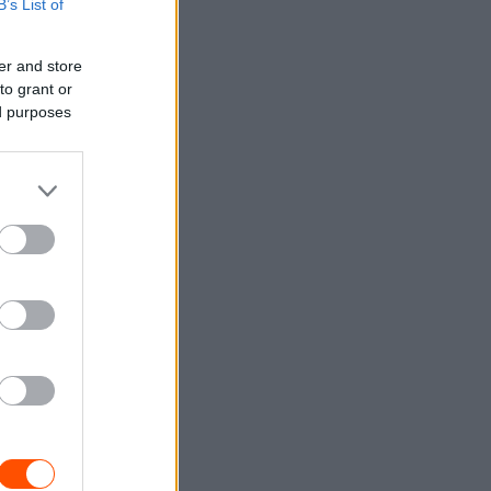
B’s List of
er and store
to grant or
ed purposes