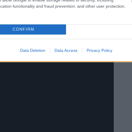
cation functionality and fraud prevention, and other user protection.
CONFIRM
en biztonságosan vezetett és végül a Hyundai i20 N
4 perc hátránnyal. Ez a helyezés azonban elegendő volt
erezze.
Data Deletion
Data Access
Privacy Policy