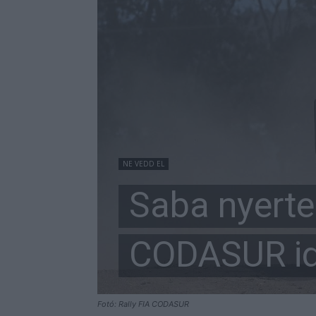
NE VEDD EL
Saba nyerte
CODASUR id
Fotó: Rally FIA CODASUR