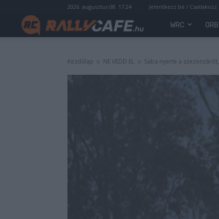
2026. augusztus 08. 17:24
Jelentkezz be / Csatlakozz
WRC
ORB
Kezdőlap
NE VEDD EL
Saba nyerte a szezonzárót