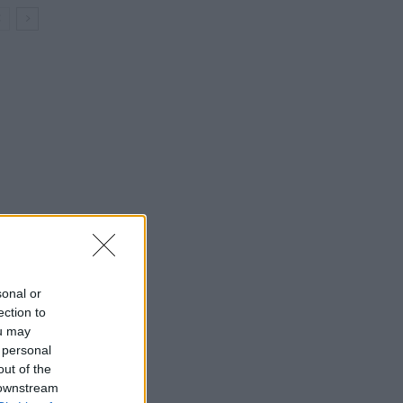
sonal or
ection to
ou may
 personal
out of the
 downstream