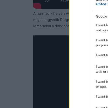
Opted 
A harmadik helyen Augusto Bestard (VW Polo
Google 
míg a negyedik Diego Dominguez jr (Skoda F
I want t
lemaradva a dobogóról.
web or d
I want t
purpose
I want 
I want t
web or d
I want t
or app.
I want t
I want t