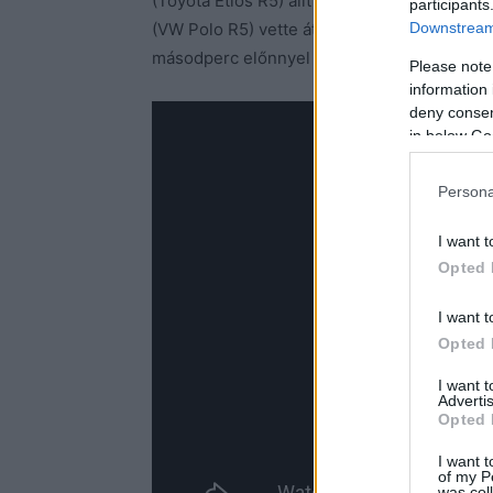
(Toyota Etios R5) állt az élre két szakasz 
participants
Downstream 
(VW Polo R5) vette át a vezetést és helyét
másodperc előnnyel nyert Augustin Alonso (
Please note
information 
deny consent
in below Go
Persona
I want t
Opted 
I want t
Opted 
I want 
Advertis
Opted 
I want t
of my P
was col