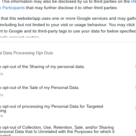
erejéig, a negyedik gyorsaságitól azonban Gustavo Saba
. This information may also be disclosed by us to third parties on the
IA
Participants
that may further disclose it to other third parties.
 egészen a verseny végéig megőrizte, végül 33.3
Skoda Fabia Rally2 evo) előtt.
 that this website/app uses one or more Google services and may gath
including but not limited to your visit or usage behaviour. You may click 
 to Google and its third-party tags to use your data for below specifi
ogle consent section.
l Data Processing Opt Outs
o opt-out of the Sharing of my personal data.
In
o opt-out of the Sale of my Personal Data.
In
to opt-out of processing my Personal Data for Targeted
ing.
In
o opt-out of Collection, Use, Retention, Sale, and/or Sharing
ersonal Data that Is Unrelated with the Purposes for which it
lected.