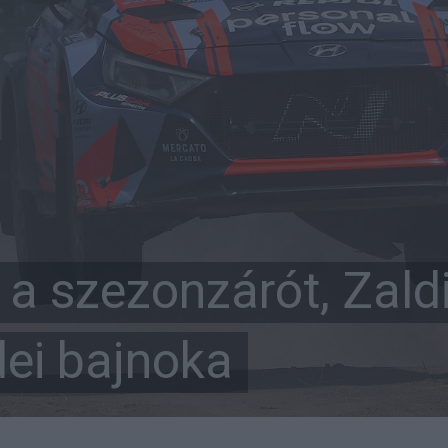
 a szezonzárót, Zald
ei bajnoka