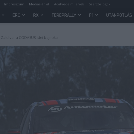
Impresszum
Médiaajánlat
Adatvédelmi elvek
Szerzői jogok
ERC
RX
TEREPRALLY
F1
UTÁNPÓTLÁS
, Zaldivar a CODASUR idei bajnoka