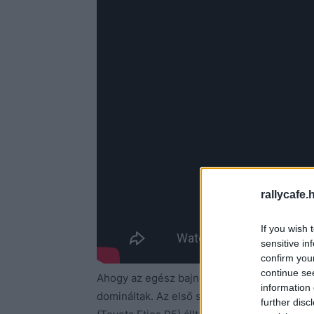
rallycafe.
If you wish 
sensitive in
confirm you
continue se
Ahogy az egész bajnokságot, úgy a szezon 
information 
domináltak. Az első szakaszt Miguel Zaldiva
further disc