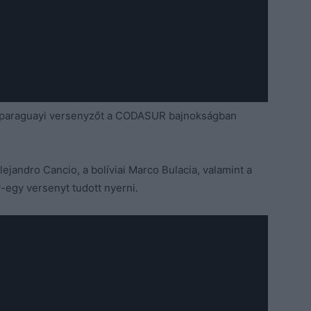
ő paraguayi versenyzőt a CODASUR bajnokságban
lejandro Cancio, a bolíviai Marco Bulacia, valamint a
-egy versenyt tudott nyerni.