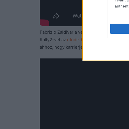
authenti
Fabrizio Zaldivar a verseny teljes egészéb
Rally2-vel az
ötödik helyen
ért célba, 1:12.
ahhoz, hogy karrierje első bajnoki címét sz