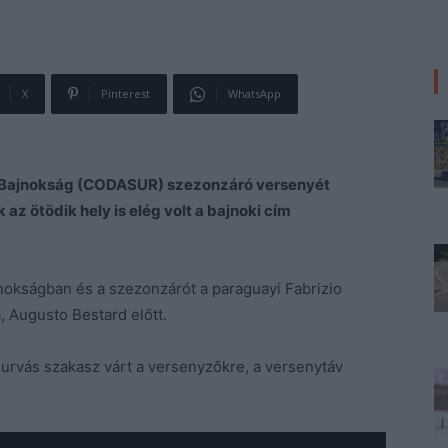
X
Pinterest
WhatsApp
y Bajnokság (CODASUR) szezonzáró versenyét
z ötödik hely is elég volt a bajnoki cím
okságban és a szezonzárót a paraguayi Fabrizio
a, Augusto Bestard előtt.
murvás szakasz várt a versenyzőkre, a versenytáv