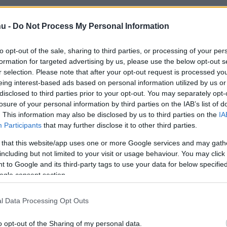
hu -
Do Not Process My Personal Information
X
Pinterest
WhatsApp
to opt-out of the sale, sharing to third parties, or processing of your per
formation for targeted advertising by us, please use the below opt-out s
r selection. Please note that after your opt-out request is processed y
eing interest-based ads based on personal information utilized by us or
va szerezte meg a győzelmet Klausz Kristóf és Papp
disclosed to third parties prior to your opt-out. You may separately opt-
losure of your personal information by third parties on the IAB’s list of
a karrierje során harmadszor tudta a buliversenyt
. This information may also be disclosed by us to third parties on the
IA
íg a harmadikon Német Gábor zárt, a korábban vezető
Participants
that may further disclose it to other third parties.
lba.
 that this website/app uses one or more Google services and may gath
including but not limited to your visit or usage behaviour. You may click 
akult ki a veszprémi Mikulás Rally pályáinak
 to Google and its third-party tags to use your data for below specifi
ezdődött, még a buliverseny reggelén is havazott,
ogle consent section.
l Data Processing Opt Outs
tte a pályákat, ami miatt rengeteg defekt, vagy egyéb
o opt-out of the Sharing of my personal data.