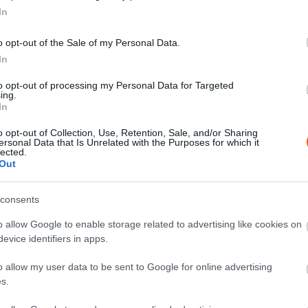
In
ló és Fekete László volt a leggyorsabb, a második
o opt-out of the Sale of my Personal Data.
rányba kerülő Klausz Kristóf és Papp Tamás igyekezett
In
to opt-out of processing my Personal Data for Targeted
ing.
In
o opt-out of Collection, Use, Retention, Sale, and/or Sharing
ersonal Data that Is Unrelated with the Purposes for which it
lected.
Out
consents
o allow Google to enable storage related to advertising like cookies on
evice identifiers in apps.
o allow my user data to be sent to Google for online advertising
s.