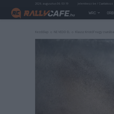
2026. augusztus 06. 03:19
Jelentkezz be / Csatlakozz
WRC
ORB
Kezdőlap
NE VEDD EL
Klausz Kristóf nagy csatáb