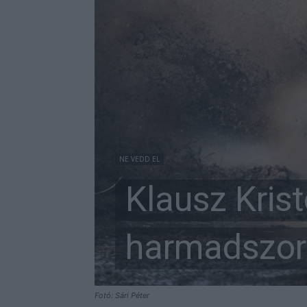
NE VEDD EL
Klausz Kris
harmadszor 
Fotó: Sári Péter