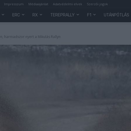
Impresszum
Médiaajánlat
Adatvédelmi elvek
Szerzői jogok
ERC
RX
TEREPRALLY
F1
UTÁNPÓTLÁS
an, harmadszor nyert a Mikulás Rallyn