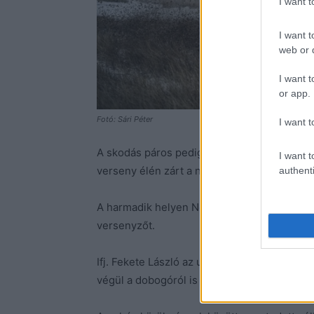
I want 
I want t
web or d
I want t
or app.
Fotó: Sári Péter
I want t
A skodás páros pedig megnyerve a maradék
I want t
verseny élén zárt a negyedik szakasz után m
authenti
A harmadik helyen Német Gábor és Németh 
versenyzőt.
Ifj. Fekete László az utolsó szakaszon 25.2
végül a dobogóról is lemaradva a negyedik