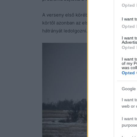
Opted 
A verseny első körében még ifj. Fekete Lász
I want t
körtől azonban az első két pályán nagy hát
Opted 
hátrányát ledolgozni.
I want 
Advertis
Opted 
I want t
of my P
was col
Opted 
Google 
I want t
web or d
I want t
purpose