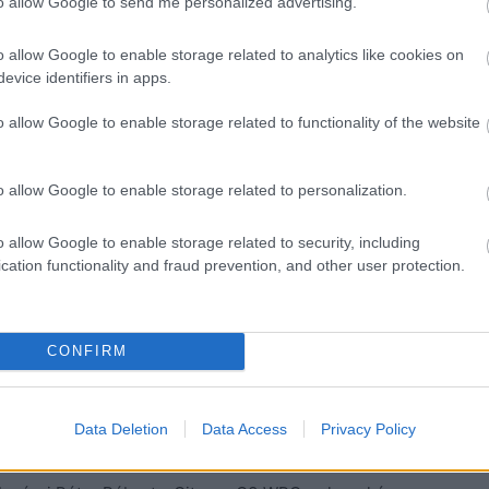
to allow Google to send me personalized advertising.
o allow Google to enable storage related to analytics like cookies on
evice identifiers in apps.
o allow Google to enable storage related to functionality of the website
o allow Google to enable storage related to personalization.
 három szakaszt végül 4 tizedmásodperc előnnyel a
o allow Google to enable storage related to security, including
ég vezető Erik Cais előtt.
cation functionality and fraud prevention, and other user protection.
Gergely ért célba 22.2 másodperccel követve a cseh
CONFIRM
 másodperccel elmaradt a legjobb eredménytől, így
Data Deletion
Data Access
Privacy Policy
 helyen zárt 1.5 másodperccel Német mögött.