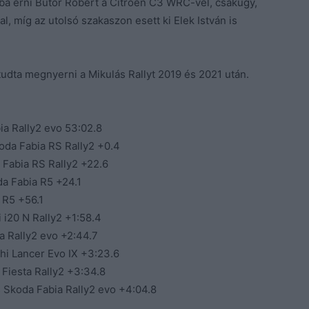
ba érni Bútor Róbert a Citroen C3 WRC-vel, csakúgy,
, míg az utolsó szakaszon esett ki Elek István is
dta megnyerni a Mikulás Rallyt 2019 és 2021 után.
y
ia Rally2 evo 53:02.8
koda Fabia RS Rally2 +0.4
Fabia RS Rally2 +22.6
da Fabia R5 +24.1
 R5 +56.1
 i20 N Rally2 +1:58.4
a Rally2 evo +2:44.7
hi Lancer Evo IX +3:23.6
 Fiesta Rally2 +3:34.8
 Skoda Fabia Rally2 evo +4:04.8