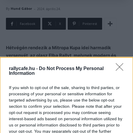
-
By
Hund Gábor
2024. április 24.
Facebook
X
Pinterest
Hétvégén rendezik a Mitropa Kupa idei harmadik
versenyét, az olasz Elba Rallyt, melynek modern és
historic autós mezőnyében összesen három magyar
rallycafe.hu -
Do Not Process My Personal
páros áll rajthoz.
Information
Összesen hét gyorsasági és 102.62 km versenytáv vár az
If you wish to opt-out of the sale, sharing to third parties, or
olasz Elba Rallyn arra a 137 modern és 13 historic autós
processing of your personal or sensitive information for
targeted advertising by us, please use the below opt-out
mezőnyre, akik beneveztek az olasz International Rally
section to confirm your selection. Please note that after your
Cup és Mitropa Kupa mezőnyébe.
opt-out request is processed you may continue seeing
interest-based ads based on personal information utilized by
A
modern autók mezőnyében
két magyar páros indul a
us or personal information disclosed to third parties prior to
your opt-out. You may separately opt-out of the further
Mitropa Kupa értékelésében, László Zoltán azt követően,