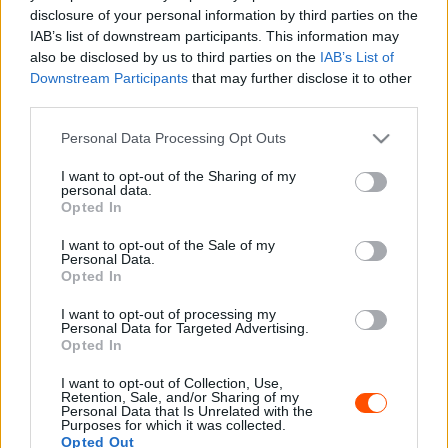
disclosure of your personal information by third parties on the
hogy a Rally Hungaryn még Balázs Zsolttal, a múlt
IAB’s list of downstream participants. This information may
hétvégén Kürti Tamással, ezúttal Begala Tamással áll
also be disclosed by us to third parties on the
IAB’s List of
rajthoz a Skoda Fabia RS Rally2-vel.
Downstream Participants
that may further disclose it to other
third parties.
Merencsics Árpád és Gerebitz Márkó ugyanakkor idei
Please note that this website/app uses one or more Google
Personal Data Processing Opt Outs
első versenyére készül a Rally4-es Ford Fiestával.
services and may gather and store information including but
not limited to your visit or usage behaviour. You may click to
I want to opt-out of the Sharing of my
personal data.
grant or deny consent to Google and its third-party tags to
Opted In
use your data for below specified purposes in below Google
consent section.
I want to opt-out of the Sale of my
Personal Data.
Opted In
I want to opt-out of processing my
Personal Data for Targeted Advertising.
Opted In
I want to opt-out of Collection, Use,
Retention, Sale, and/or Sharing of my
Personal Data that Is Unrelated with the
Purposes for which it was collected.
Opted Out
A
historic mezőnyben
Mang Huba és Béres “Unicum”