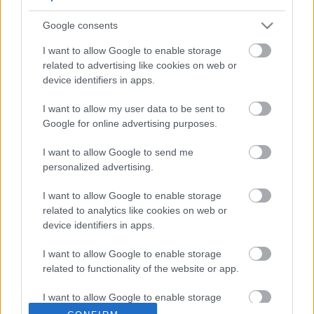
Attila próbál szerencsét a Skoda Favorittal, a baranyai
Google consents
kettős a Lavanttal Rallyn kezdte idei szezonját, ahol a
I want to allow Google to enable storage
Mitropa Kupa historic mezőnyében a hatodik helyen
related to advertising like cookies on web or
zártak.
device identifiers in apps.
Az Elba Rally pénteken késő délután kezdődik.
I want to allow my user data to be sent to
Google for online advertising purposes.
I want to allow Google to send me
TAGS
Elba Rally 2024
kiemelt
László Zoltán
Mang Huba
personalized advertising.
Merencsics Árpád
Mitropa Kupa
I want to allow Google to enable storage
Facebook
X
Pinterest
related to analytics like cookies on web or
device identifiers in apps.
I want to allow Google to enable storage
related to functionality of the website or app.
Hund Gábor
I want to allow Google to enable storage
http://rallycafe.hu
related to personalization.