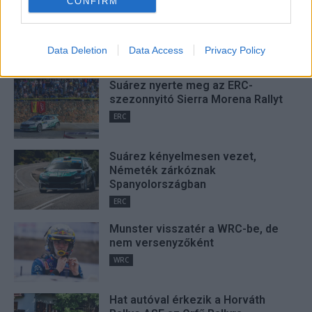
CONFIRM
I want to allow Google to enable storage
related to security, including authentication
Data Deletion
Data Access
Privacy Policy
FRISS
functionality and fraud prevention, and other
user protection.
Suárez nyerte meg az ERC-
szezonnyitó Sierra Morena Rallyt
ERC
Suárez kényelmesen vezet,
Németék zárkóznak
Spanyolországban
ERC
Munster visszatér a WRC-be, de
nem versenyzőként
WRC
Hat autóval érkezik a Horváth