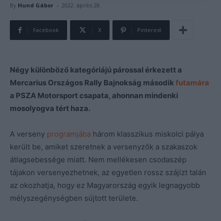
-
By
Hund Gábor
2022. április 28.
Facebook
X
Pinterest
Négy különböző kategóriájú párossal érkezett a
Mercarius Országos Rally Bajnokság második
futamára
a PSZA Motorsport csapata, ahonnan mindenki
mosolyogva tért haza.
A verseny
programjába
három klasszikus miskolci pálya
került be, amiket szeretnek a versenyzők a szakaszok
átlagsebessége miatt. Nem mellékesen csodaszép
tájakon versenyezhetnek, az egyetlen rossz szájízt talán
az okozhatja, hogy ez Magyarország egyik legnagyobb
mélyszegénységben sújtott területe.