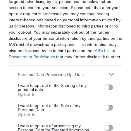
targeted advertising by us, please use the below opt-out
beállítást, ezt egy privát teszten nem biztos, hogy ilyen
section to confirm your selection. Please note that after your
opt-out request is processed you may continue seeing
jól sikerült volna. A fiúk nagyon élvezték a verseny
interest-based ads based on personal information utilized by
minden pillanatát, az első gyorsasági szakasztól
us or personal information disclosed to third parties prior to
beékelték magukat a második helyre. Volt, hogy közelebb
your opt-out. You may separately opt-out of the further
tudtak autózni Hangodiék mögött, de végül a második
disclosure of your personal information by third parties on the
IAB’s list of downstream participants. This information may
helyet szerezték meg, amihez gratulálunk”
– folytatta
also be disclosed by us to third parties on the
IAB’s List of
Árpi.
Downstream Participants
that may further disclose it to other
third parties.
A Szőnyi András – Vajnai Dániel duó az ORC P12-es
Please note that this website/app uses one or more Google
Personal Data Processing Opt Outs
kategóriájában a Salgótarjáni dupla defektes kiállás után
services and may gather and store information including but
újra szerencsét próbált.
not limited to your visit or usage behaviour. You may click to
I want to opt-out of the Sharing of my
personal data.
grant or deny consent to Google and its third-party tags to
Opted In
use your data for below specified purposes in below Google
„Andrisék végig hibamentes versenyt futottak, végül a
consent section.
I want to opt-out of the Sale of my
negyedik helyet szerezték meg, ami nagyon jó eredmény
Personal Data.
annak tudatában, hogy ők kihagyták a teljes tavalyi évet.
Opted In
Ennek tudatában bizakodva néznek a jövőbe, főleg úgy,
I want to opt-out of processing my
hogy a következő verseny nekik szinte hazai pálya lesz”
–
Personal Data for Targeted Advertising.