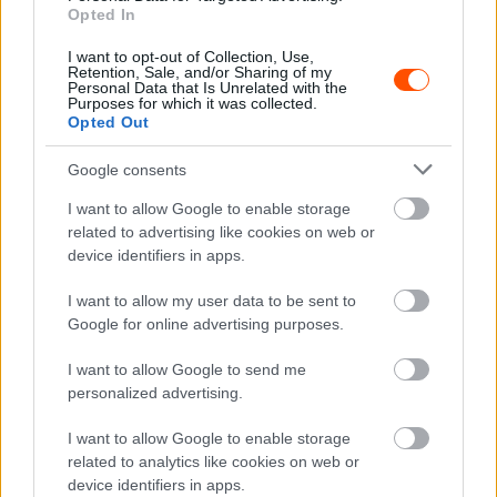
Opted In
tette hozzá Árpád.
I want to opt-out of Collection, Use,
Retention, Sale, and/or Sharing of my
A Helembai Zsolt – Holecz László páros óriásit harcolt,
Personal Data that Is Unrelated with the
Purposes for which it was collected.
talán elmondható, hogy az ő kategóriájuk a legdurvább
Opted Out
idén. Az ORC P13-ban a jelenlegi indulók közül, akár öt
páros is tud a győzelemért harcolni. Mi sem bizonyítja
Google consents
jobban, hogy a verseny fél távjánál szinte mindenki állt az
I want to allow Google to enable storage
élen.
related to advertising like cookies on web or
device identifiers in apps.
„Csikaréknak nehéz dolguk lesz idén, ebben a
I want to allow my user data to be sent to
kategóriában nem lehet elvenni a gázt, mert azonnal
Google for online advertising purposes.
változik az eredmény. Az első verseny ugyan
megnyerték, most be kellett érniük egy harmadik hellyel.
I want to allow Google to send me
personalized advertising.
Jártak sokkal előrébb is, de borzasztóan erős párosok és
autók ellen kell menniük. Még az utolsó szakaszra sem
I want to allow Google to enable storage
mehettek ki nyugodtan, mert nem lehetett tudni ki nyer.
related to analytics like cookies on web or
Nagyon sajnálták, hogy Bodogán Feriék idő előtt
device identifiers in apps.