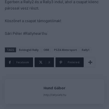
Egerben a Rally2 és a Rally3 indul, ahol a csapat kilenc
párossal vesz részt.
Köszönet a csapat támogatóinak!
Sári Péter #Rallyhearthu
TAGS
Boldogkő Rally
ORB
PSZA Motorsport
Rally1
Facebook
X
Pinterest
Hund Gábor
http://rallycafe.hu