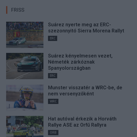
FRISS
Suárez nyerte meg az ERC-
szezonnyitó Sierra Morena Rallyt
ERC
Suárez kényelmesen vezet,
Németék zárkóznak
Spanyolországban
ERC
Munster visszatér a WRC-be, de
nem versenyzőként
WRC
Hat autóval érkezik a Horváth
Rallye ASE az Orfű Rallyra
ORB