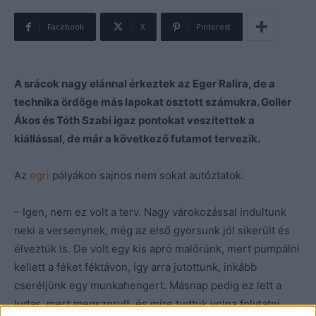
Facebook
X
Pinterest
A srácok nagy elánnal érkeztek az Eger Ralira, de a
technika ördöge más lapokat osztott számukra. Goller
Ákos és Tóth Szabi igaz pontokat veszítettek a
kiállással, de már a következő futamot tervezik.
Az
egri
pályákon sajnos nem sokat autóztatok.
– Igen, nem ez volt a terv. Nagy várokozással indultunk
neki a versenynek, még az első gyorsunk jól sikerült és
élveztük is. De volt egy kis apró malőrünk, mert pumpálni
kellett a féket féktávon, így arra jutottunk, inkább
cseréljünk egy munkahengert. Másnap pedig ez lett a
ludas, mert megszorult, és mire tudtuk volna folytatni,