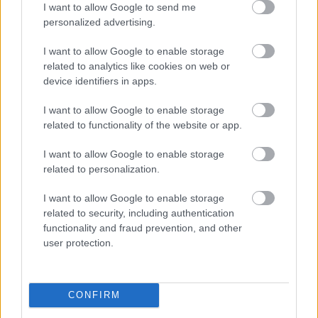
I want to allow Google to send me
szeretnénk autóba ülni, ezért nézegetjük a külföldi
personalized advertising.
futamokat, ha minden jól alakul, akkor szívesen
I want to allow Google to enable storage
megmérettetnénk magunkat más mezőnyben is. Van már
related to analytics like cookies on web or
kiszemeltünk…a Velenje Rali május végén, meglátjuk,
device identifiers in apps.
hogy sikerül összehozni a sok munka mellett.
I want to allow Google to enable storage
related to functionality of the website or app.
I want to allow Google to enable storage
Reklámpartnereinek segítségét köszöni a csapat!
related to personalization.
I want to allow Google to enable storage
related to security, including authentication
functionality and fraud prevention, and other
Szöveg: Tiba Anita
user protection.
CONFIRM