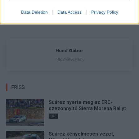
TAGS
Eger Rally 2022
Goller Ákos
ORB
Rally2
Data Deletion
Data Access
Privacy Policy
Facebook
X
Pinterest
Hund Gábor
http://rallycafe.hu
FRISS
Suárez nyerte meg az ERC-
szezonnyitó Sierra Morena Rallyt
ERC
Suárez kényelmesen vezet,