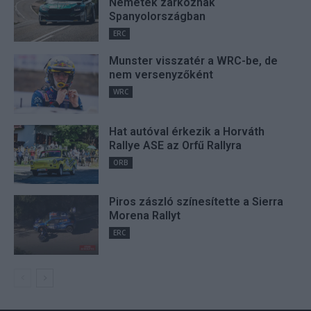
Németék zárkóznak
Spanyolországban
ERC
Munster visszatér a WRC-be, de
nem versenyzőként
WRC
Hat autóval érkezik a Horváth
Rallye ASE az Orfű Rallyra
ORB
Piros zászló színesítette a Sierra
Morena Rallyt
ERC