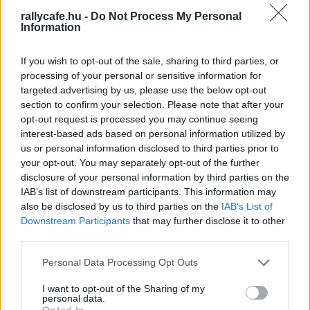
addigra a kikésés egyenlően alakult volna a kizárással,
rallycafe.hu -
Do Not Process My Personal
így feladtuk a harcot. Nyilván nem örültünk, de ez benne
Information
van a pakliban, hiszen technikai sportról beszélünk.
If you wish to opt-out of the sale, sharing to third parties, or
processing of your personal or sensitive information for
Te hiszel egyébként az ilyen „előjelekben”, hogy
targeted advertising by us, please use the below opt-out
mindennek oka van?
section to confirm your selection. Please note that after your
opt-out request is processed you may continue seeing
– Igen, ez furcsa kérdés, mert valóban volt valami olyan
interest-based ads based on personal information utilized by
us or personal information disclosed to third parties prior to
érzésem már az előtte lévő napokban is, hogy valami nem
your opt-out. You may separately opt-out of the further
oké. Elég nehezen indult az egész hétvégénk, már az
disclosure of your personal information by third parties on the
átvételektől kezdve, aztán a pályabejárásra épp, hogy
IAB’s list of downstream participants. This information may
odaértünk…szóval semmi nem stimmelt valamiért. Az
also be disclosed by us to third parties on the
IAB’s List of
Downstream Participants
that may further disclose it to other
első szakasz rajtjában még minden szuperül működött,
third parties.
aztán hirtelen a lassítónál majdnem beesett a pedál, ahol
picit magamra is ijesztettem. Akkor ott azonnal az fordult
Please note that this website/app uses one or more Google
Personal Data Processing Opt Outs
services and may gather and store information including but
meg a fejünkben Szabival, hogy ezt most jobb elengedni,
not limited to your visit or usage behaviour. You may click to
I want to opt-out of the Sharing of my
ha ennyire ellenünk van minden, mert így mi és az autó is
personal data.
grant or deny consent to Google and its third-party tags to
Opted In