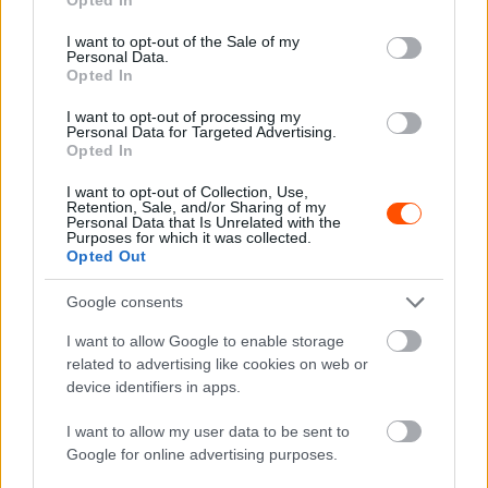
egyben vagyunk legalább. Mindig a megérzéseimre
use your data for below specified purposes in below Google
hagyatkozom, ami javarészt be is szokott jönni, nem
consent section.
I want to opt-out of the Sale of my
Personal Data.
éreztem azt, hogy ezt mindenáron erőltetni kell. Ennek
Opted In
tekintetében kicsit lazábbra vettük a hétvégét… és a pálya
széléről szurkoltunk a többieknek.
I want to opt-out of processing my
Personal Data for Targeted Advertising.
Opted In
I want to opt-out of Collection, Use,
Retention, Sale, and/or Sharing of my
Personal Data that Is Unrelated with the
Most két hónapig
verseny
sem lesz az Rally2 részére,
Purposes for which it was collected.
Opted Out
vagy kinéztetek valamit magatoknak a „holt időszakra”?
Google consents
– A következő verseny valóban elég messze van még, és
I want to allow Google to enable storage
pontokat is veszítettünk, de a kedvünket ez egyáltalán
related to advertising like cookies on web or
nem szegte, haladunk tovább a kijelölt úton, ez csak egy
device identifiers in apps.
kitérő volt. Nincs „ha” ebben a sportban, csinálni kell az
akadályok ellenére és kész. Ebből tanultunk, a
I want to allow my user data to be sent to
Google for online advertising purposes.
legközelebbi versenyen pedig megpróbálunk majd minél
több gyorsot megnyerni. Illetve a két hónap alatt is