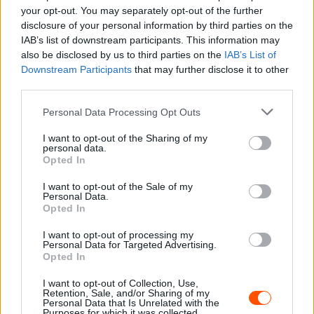
your opt-out. You may separately opt-out of the further
disclosure of your personal information by third parties on the
IAB’s list of downstream participants. This information may
also be disclosed by us to third parties on the
IAB’s List of
Downstream Participants
that may further disclose it to other
third parties.
Please note that this website/app uses one or more Google
Personal Data Processing Opt Outs
services and may gather and store information including but
not limited to your visit or usage behaviour. You may click to
I want to opt-out of the Sharing of my
personal data.
grant or deny consent to Google and its third-party tags to
Opted In
use your data for below specified purposes in below Google
Székesfehérvár Rally, állás 7 szakasz után
consent section.
I want to opt-out of the Sale of my
1 #11 Bútor Róbert / Tagai Róbert Citroen C3 WRC
Personal Data.
51:34.7
Opted In
2 #12 Ranga Péter / Czakó Janek Skoda Fabia R5 +1:18.0
I want to opt-out of processing my
3 #16 László Martin / Berendi Dávid Skoda Fabia Rally2
Personal Data for Targeted Advertising.
Opted In
evo +1:21.0
4 #2 Vincze Ferenc / Percze Nándor Skoda Fabia Rally2
I want to opt-out of Collection, Use,
Retention, Sale, and/or Sharing of my
evo +1:23.6
Personal Data that Is Unrelated with the
Purposes for which it was collected.