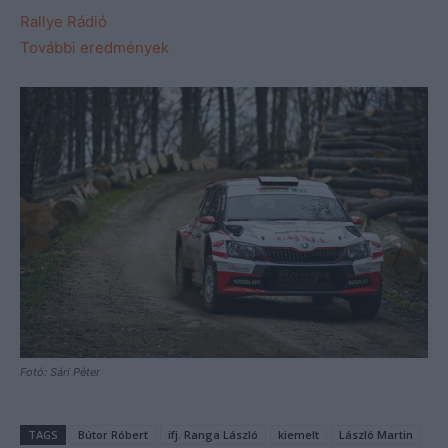
Rallye Rádió
További eredmények
Fotó: Sári Péter
TAGS
Bútor Róbert
ifj. Ranga László
kiemelt
László Martin