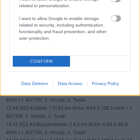
related to personalization.
I want to allow Google to enable storage
related to security, including authentication
functionality and fraud prevention, and other
user protection.
Fotó: Sári Péter
CONFIRM
Időterv
2023 április 1., szombat
11:15 Szervíz
Data Deletion
Data Access
Privacy Policy
12:10 SS1 Királyszentistván 1 6.5 km
Bútor 4:22.3 89.2
km/h / 1. BÚTOR, 2. Vincze, 3. Turán
12:46 SS2 Kislőtér 1 17.55 km Bútor 9:54.3 106.3 km/h / 1.
BÚTOR, 2. Vincze, 3. Turán
14:12 SS3 Királyszentistván 2 6.5 km Bútor 4:09.3 93.9
km/h / 1. BÚTOR, 2. Vincze, 3. Turán