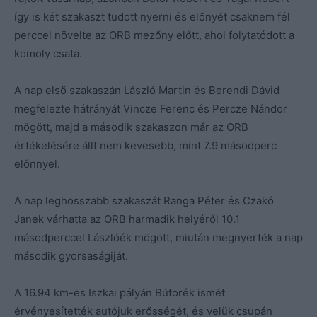
így is két szakaszt tudott nyerni és előnyét csaknem fél
perccel növelte az ORB mezőny előtt, ahol folytatódott a
komoly csata.
A nap első szakaszán László Martin és Berendi Dávid
megfelezte hátrányát Vincze Ferenc és Percze Nándor
mögött, majd a második szakaszon már az ORB
értékelésére állt nem kevesebb, mint 7.9 másodperc
előnnyel.
A nap leghosszabb szakaszát Ranga Péter és Czakó
Janek várhatta az ORB harmadik helyéről 10.1
másodperccel Lászlóék mögött, miután megnyerték a nap
második gyorsaságiját.
A 16.94 km-es Iszkai pályán Bútorék ismét
érvényesítették autójuk erősségét, és velük csupán