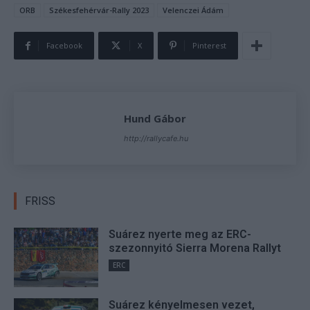
ORB
Székesfehérvár-Rally 2023
Velenczei Ádám
Facebook
X
Pinterest
Hund Gábor
http://rallycafe.hu
FRISS
Suárez nyerte meg az ERC-
szezonnyitó Sierra Morena Rallyt
ERC
Suárez kényelmesen vezet,