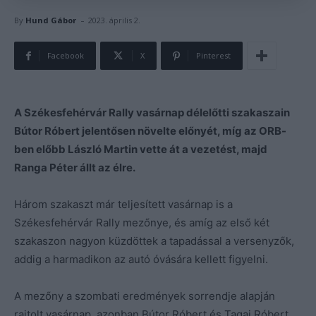
-
By
Hund Gábor
2023. április 2.
Facebook
X
Pinterest
A Székesfehérvár Rally vasárnap délelőtti szakaszain
Bútor Róbert jelentősen növelte előnyét, míg az ORB-
ben előbb László Martin vette át a vezetést, majd
Ranga Péter állt az élre.
Három szakaszt már teljesített vasárnap is a
Székesfehérvár Rally mezőnye, és amíg az első két
szakaszon nagyon küzdöttek a tapadással a versenyzők,
addig a harmadikon az autó óvására kellett figyelni.
A mezőny a szombati eredmények sorrendje alapján
rajtolt vasárnap, azonban Bútor Róbert és Tagai Róbert