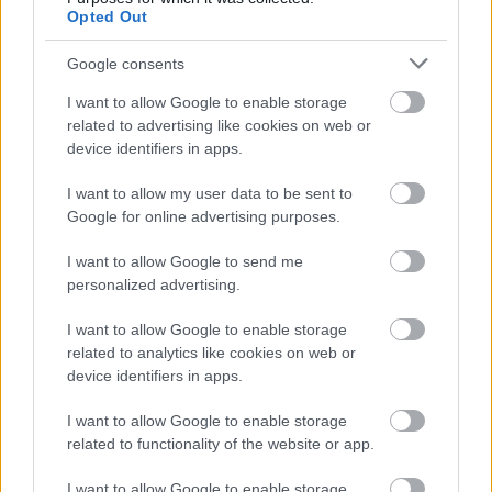
5 #5 Velenczei Ádám / Vánsza Zsolt Skoda Fabia Rally2
Opted Out
evo +1:30.7
6 #33 Turán Frigyes / Farnadi Ágnes VW Polo GTI R5
Google consents
+1:59.4
I want to allow Google to enable storage
7 #6 Német Gábor / Adorján Szabolcs Skoda Fabia Rally2
related to advertising like cookies on web or
evo +2:33.8
device identifiers in apps.
8 #22 Hevesi István / Bottyán János Mitsubishi Lancer
I want to allow my user data to be sent to
Evo VI (ORC) +3:03.4
Google for online advertising purposes.
9 #7 Tóth Tibor / Szabó József Skoda Fabia Rally2 evo
+3:05.7
I want to allow Google to send me
personalized advertising.
10 #15 Osváth Péter / Apkó András Skoda Fabia R5
+3:12.8
I want to allow Google to enable storage
related to analytics like cookies on web or
device identifiers in apps.
I want to allow Google to enable storage
related to functionality of the website or app.
I want to allow Google to enable storage