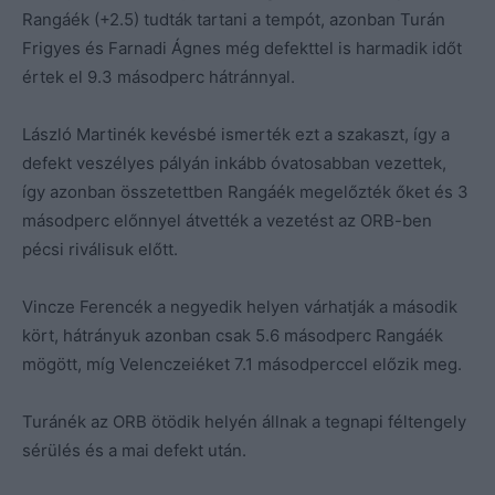
Rangáék (+2.5) tudták tartani a tempót, azonban Turán
Frigyes és Farnadi Ágnes még defekttel is harmadik időt
értek el 9.3 másodperc hátránnyal.
László Martinék kevésbé ismerték ezt a szakaszt, így a
defekt veszélyes pályán inkább óvatosabban vezettek,
így azonban összetettben Rangáék megelőzték őket és 3
másodperc előnnyel átvették a vezetést az ORB-ben
pécsi riválisuk előtt.
Vincze Ferencék a negyedik helyen várhatják a második
kört, hátrányuk azonban csak 5.6 másodperc Rangáék
mögött, míg Velenczeiéket 7.1 másodperccel előzik meg.
Turánék az ORB ötödik helyén állnak a tegnapi féltengely
sérülés és a mai defekt után.