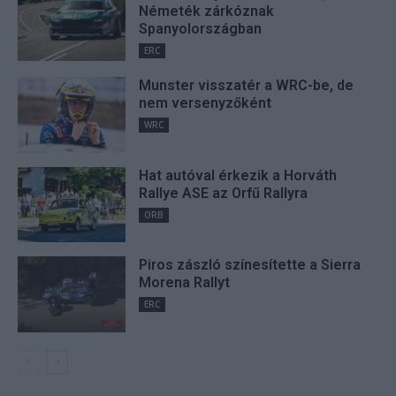
Németék zárkóznak
Spanyolországban
ERC
Munster visszatér a WRC-be, de
nem versenyzőként
WRC
Hat autóval érkezik a Horváth
Rallye ASE az Orfű Rallyra
ORB
Piros zászló színesítette a Sierra
Morena Rallyt
ERC