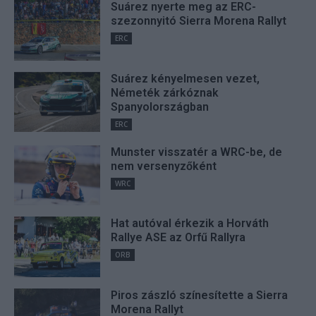
Suárez nyerte meg az ERC-
szezonnyitó Sierra Morena Rallyt
ERC
Suárez kényelmesen vezet,
Németék zárkóznak
Spanyolországban
ERC
Munster visszatér a WRC-be, de
nem versenyzőként
WRC
Hat autóval érkezik a Horváth
Rallye ASE az Orfű Rallyra
ORB
Piros zászló színesítette a Sierra
Morena Rallyt