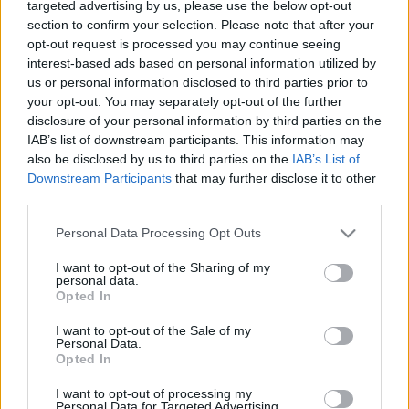
targeted advertising by us, please use the below opt-out
section to confirm your selection. Please note that after your
opt-out request is processed you may continue seeing
A harmadik helyet úgy tűnik, hogy Baksai László és Erdei
interest-based ads based on personal information utilized by
Zoltán szerezte meg, azonban Görög Péter és Búzás
us or personal information disclosed to third parties prior to
Róbert eredménye még módosulhat a végeredmény
your opt-out. You may separately opt-out of the further
megállapításáig, így esetlegesen még a citroenes párosé
disclosure of your personal information by third parties on the
IAB’s list of downstream participants. This information may
is lehet a harmadik pozíció.
also be disclosed by us to third parties on the
IAB’s List of
Downstream Participants
that may further disclose it to other
A mezőny az utolsó szakaszon mindent beleadott, amit jól
third parties.
jelez, hogy a Power Stage-et nyerő Békési Richárd és
Please note that this website/app uses one or more Google
Personal Data Processing Opt Outs
Bernát Martin Zsolt mögött Görög Péter 4.3, Lenkey Ákos
services and may gather and store information including but
és Lenkey-Drótos Cintia, valamint Szetei Norbert és
not limited to your visit or usage behaviour. You may click to
I want to opt-out of the Sharing of my
personal data.
Heszler Ferenc 4.5, valamint Baksai Lászlóék és Tamás
grant or deny consent to Google and its third-party tags to
Opted In
use your data for below specified purposes in below Google
Gyuláék egyaránt 6.1 másodperccel maradtak el a legjobb
consent section.
eredménytől.
I want to opt-out of the Sale of my
Personal Data.
Opted In
Diósgyőr Rally, az ORB2 nem hivatalos végeredménye
I want to opt-out of processing my
1 #201 Rónavölgyi Endre – Aczél András Honda Civic
Personal Data for Targeted Advertising.