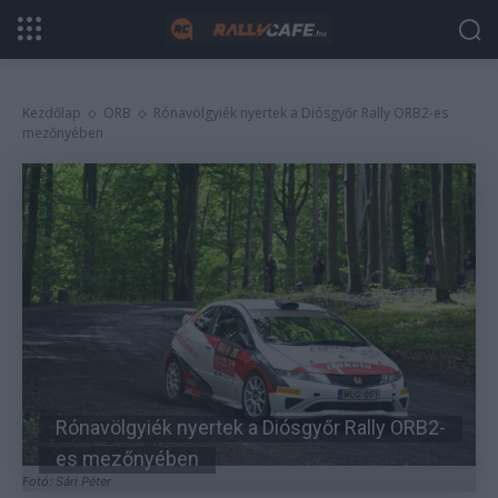
Kezdőlap
ORB
Rónavölgyiék nyertek a Diósgyőr Rally ORB2-es
mezőnyében
Rónavölgyiék nyertek a Diósgyőr Rally ORB2-
es mezőnyében
Fotó: Sári Péter