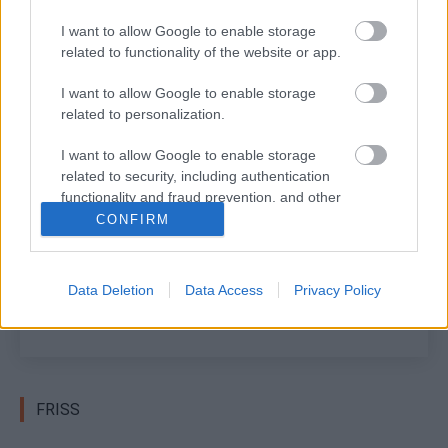
I want to allow Google to enable storage
További eredmények
related to functionality of the website or app.
I want to allow Google to enable storage
TAGS
Baksai László
Diósgyőr Rally
kiemelt
ORB2
related to personalization.
Rónavölgyi Endre
Tamás Gyula
I want to allow Google to enable storage
related to security, including authentication
Facebook
X
Pinterest
functionality and fraud prevention, and other
user protection.
CONFIRM
Hund Gábor
Data Deletion
Data Access
Privacy Policy
http://rallycafe.hu
FRISS