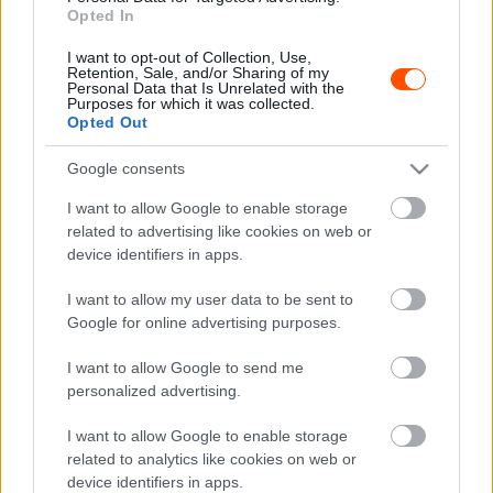
Opted In
Type-R 40:21.9
2 #204 Tamás Gyula – Sztrakon Bence Peugeot 208 R2
I want to opt-out of Collection, Use,
Retention, Sale, and/or Sharing of my
+6.1
Personal Data that Is Unrelated with the
Purposes for which it was collected.
3 #203 Baksai László – Erdei Zoltán Lada VFTS +31.7
Opted Out
4 #208 Görög Péter – Búzás Róbert Citroen C2 VTS
+33.9
Google consents
5 #220 Várnai Dávid – Szabó Tamás Ford Fiesta R2T
I want to allow Google to enable storage
+54.4
related to advertising like cookies on web or
6 #215 Békési Richárd – Bernát Martin Zsolt BMW 320
device identifiers in apps.
+1:01.1
I want to allow my user data to be sent to
7 #219 Lenkey Ákos – Lenkey-Drótos Cintia Lada 21013
Google for online advertising purposes.
+1:04.7
8 #212 Szetei Norbert – Heszler Ferenc Peugeot 208 R2
I want to allow Google to send me
personalized advertising.
+1:12.4 (0:10)
9 #216 Forgács István – Varga Péter Lada 2101 +1:27.7
I want to allow Google to enable storage
10 #202 Ruszó Krisztián – Geró Gábor Lada VFTS
related to analytics like cookies on web or
+1:34.8
device identifiers in apps.