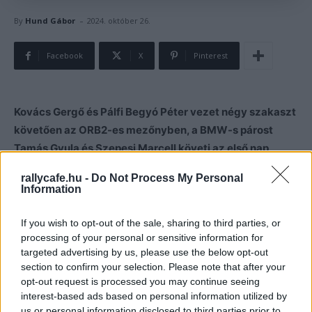
-
By
Hund Gábor
2024. október 26.
Facebook
X
Pinterest
Kovács Gergő és Pálfi Begyó Péter vezet négy szakaszt
követően az ORB2-es mezőnyben, a BMW-s párost
Tamás Gyula és Szepesi Marcell követi az első nap
végén.
rallycafe.hu -
Do Not Process My Personal
Information
Az ORB2-es mezőny számára négy gyorsaasági
szerepelt a Zemplén Rally első napján, melyek végén
If you wish to opt-out of the sale, sharing to third parties, or
processing of your personal or sensitive information for
Kovács Gergő és Pálfi Begyó Péter 24.4 másodperccel
targeted advertising by us, please use the below opt-out
előzi meg Tamás Gyulát és Sztrakon Bencét, míg a
section to confirm your selection. Please note that after your
harmadik helyen Szepesi Marcell és Tóth Gergely
opt-out request is processed you may continue seeing
ugyancsak BMW-vel követi a Peugeot-s kettőst.
interest-based ads based on personal information utilized by
us or personal information disclosed to third parties prior to