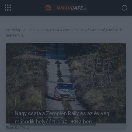
Kezdőlap
ORB
Nagy csata a Zemplén Rally és az év végi második
helyéért is...
Nagy csata a Zemplén Rally és az év végi
második helyéért is az ORB2-ben
Fotó: Sári Péter