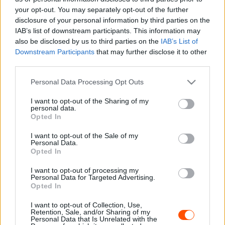
your opt-out. You may separately opt-out of the further
A verseny második helyéért a vasárnapi két szakaszon is
disclosure of your personal information by third parties on the
nagy csata lehet, hiszen Tamásékat 8.4 másodperccel
IAB’s list of downstream participants. This information may
követi Szepesi, míg Békési Richárd további 2.3, Várnai
also be disclosed by us to third parties on the
IAB’s List of
Dávid további 3.7 másodperc hátránnyal áll.
Downstream Participants
that may further disclose it to other
third parties.
Please note that this website/app uses one or more Google
Personal Data Processing Opt Outs
services and may gather and store information including but
not limited to your visit or usage behaviour. You may click to
I want to opt-out of the Sharing of my
personal data.
grant or deny consent to Google and its third-party tags to
Opted In
use your data for below specified purposes in below Google
consent section.
I want to opt-out of the Sale of my
Personal Data.
Opted In
I want to opt-out of processing my
Personal Data for Targeted Advertising.
Opted In
I want to opt-out of Collection, Use,
Retention, Sale, and/or Sharing of my
Personal Data that Is Unrelated with the