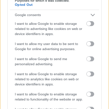
Purposes for which it was collected.
Opted Out
Google consents
Az ORB2-ben már Győrben eldőlt az abszolút bajnoki cím,
I want to allow Google to enable storage
related to advertising like cookies on web or
azt Baksai László és Erdei Zoltán nyerte meg, azonban a
device identifiers in apps.
második helyért még nagy csata zajlik a Zemplén Rally
végéig.
I want to allow my user data to be sent to
Google for online advertising purposes.
Eredmények
I want to allow Google to send me
personalized advertising.
TAGS
kiemelt
Kovács Gergő
ORB
ORB2
Tamás Gyula
I want to allow Google to enable storage
Zemplén Rally 2024
related to analytics like cookies on web or
device identifiers in apps.
Facebook
X
Pinterest
I want to allow Google to enable storage
related to functionality of the website or app.