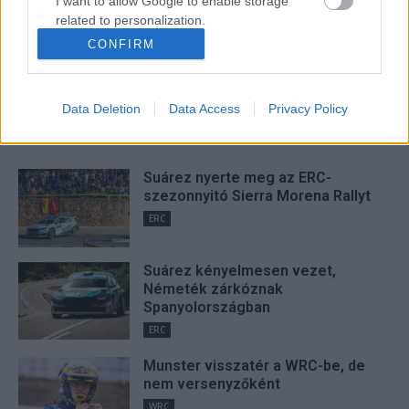
I want to allow Google to enable storage
related to personalization.
Hund Gábor
CONFIRM
http://rallycafe.hu
I want to allow Google to enable storage
related to security, including authentication
functionality and fraud prevention, and other
Data Deletion
Data Access
Privacy Policy
user protection.
FRISS
Suárez nyerte meg az ERC-
szezonnyitó Sierra Morena Rallyt
ERC
Suárez kényelmesen vezet,
Németék zárkóznak
Spanyolországban
ERC
Munster visszatér a WRC-be, de
nem versenyzőként
WRC