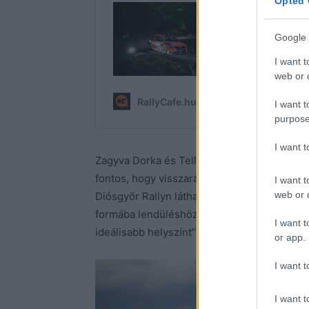
Opted 
Google 
I want t
web or d
I want t
purpose
I want 
Zagyva Dorka és Tellér Antal a Peugeot Ku
fontos, hogy visszarázódjanak az aszfaltos r
I want t
web or d
Diósgyőr Rallyn láthattuk versenyezni, szám
formába lendüléshöz. Ráadásul mindez a Me
I want t
ideálisabb helyszínt” – emelte ki Szabó Árpá
or app.
I want t
I want t