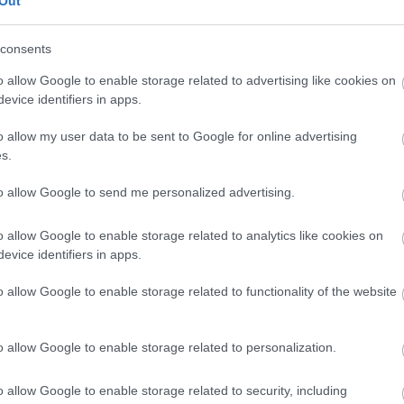
Out
consents
o allow Google to enable storage related to advertising like cookies on
evice identifiers in apps.
o allow my user data to be sent to Google for online advertising
s.
to allow Google to send me personalized advertising.
pa küzdelmeire készülnek, így számukra különösen
itmusba. Szombathelyi Péter is rajthoz áll, legutóbb a
o allow Google to enable storage related to analytics like cookies on
evice identifiers in apps.
ára szintén remek lehetőséget kínál ez a futam a
csekben – ennél közelebb aligha találhattunk volna
o allow Google to enable storage related to functionality of the website
d, a csapat vezetője, majd hozzátette.
o allow Google to enable storage related to personalization.
o allow Google to enable storage related to security, including