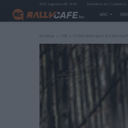
2026. augusztus 08. 18:30
Jelentkezz be / Csatlakozz
WRC
ORB
Kezdőlap
ORB
A PSZA Motorsport él a Bakonya R