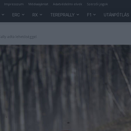
Impresszum
Médiaajánlat
Adatvédelmi elvek
Szerzői jogok
ERC
RX
TEREPRALLY
F1
UTÁNPÓTLÁS
ally adta lehetőséggel