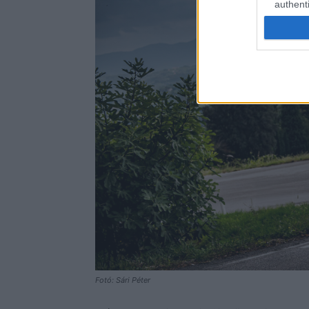
authenti
Fotó: Sári Péter