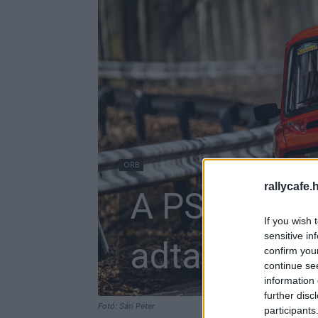
ORB
rallycafe.
A PSZA Moto
If you wish 
sensitive in
adta lehető
confirm you
continue se
information 
further disc
Fotó: Sári Péter
participants