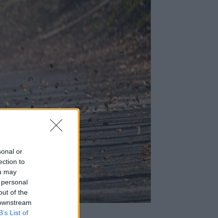
 Rally
sonal or
ection to
ou may
 personal
out of the
 downstream
B’s List of