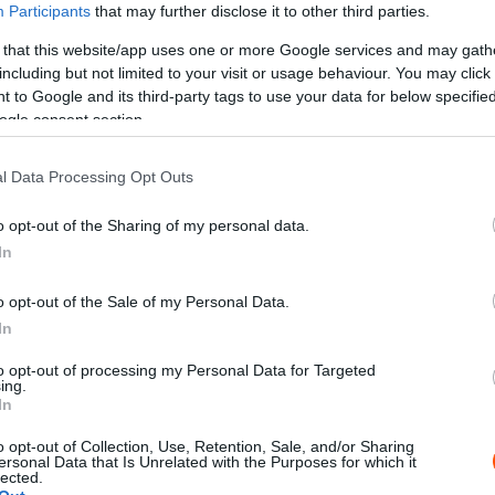
Participants
that may further disclose it to other third parties.
 that this website/app uses one or more Google services and may gath
including but not limited to your visit or usage behaviour. You may click 
 to Google and its third-party tags to use your data for below specifi
X
Pinterest
WhatsApp
ogle consent section.
l Data Processing Opt Outs
vág neki a népszerű Bakonya Rallynak, amelyet a
o opt-out of the Sharing of my personal data.
aként választottak.
In
 amely remek lehetőséget kínál a felkészülésre a
o opt-out of the Sale of my Personal Data.
, ahol hárman is rajthoz állnak majd a mostani
In
to opt-out of processing my Personal Data for Targeted
ing.
In
o opt-out of Collection, Use, Retention, Sale, and/or Sharing
ersonal Data that Is Unrelated with the Purposes for which it
lected.