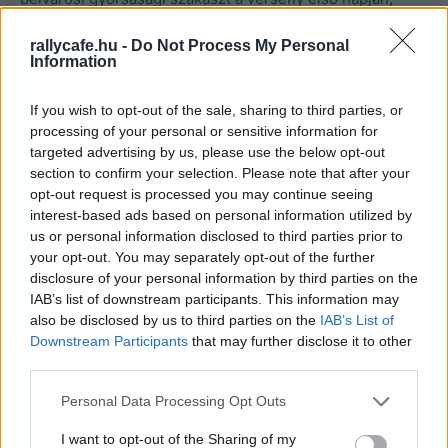
közvetlenül a rajtceremónia után rendezik meg
rallycafe.hu -
Do Not Process My Personal
prológként, méghozzá megfordított útvonalon. Mivel az
Information
időeredmény nem számít bele a végeredménybe,
biztosra vehető, hogy minden versenyző látványos
If you wish to opt-out of the sale, sharing to third parties, or
autózásra készül az estébe hajló raliünnepen.
processing of your personal or sensitive information for
targeted advertising by us, please use the below opt-out
section to confirm your selection. Please note that after your
A tavalyi versenyen tért vissza a raliba a kilencvenes és
opt-out request is processed you may continue seeing
kétezres évek kedvelt szakasza, Kisgyónbánya–
interest-based ads based on personal information utilized by
Csőszpuszta pedig az idén sem maradhatott ki a
us or personal information disclosed to third parties prior to
your opt-out. You may separately opt-out of the further
programból. A Bakonybél–Kőrishegy gyorsasági tavaly
disclosure of your personal information by third parties on the
gyakorlatilag új szakaszként került be a magyar rali
IAB’s list of downstream participants. This information may
vérkeringésébe, hiszen aszfalton autóztak a versenyzők,
also be disclosed by us to third parties on the
IAB’s List of
ez a szakasz is ott lesz az idei versenyen.
Downstream Participants
that may further disclose it to other
third parties.
Please note that this website/app uses one or more Google
Personal Data Processing Opt Outs
services and may gather and store information including but
not limited to your visit or usage behaviour. You may click to
I want to opt-out of the Sharing of my