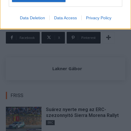
A III. WHB Győr Rally teljes versenykiírása
ITT
olvasható.
Data Deletion
Data Access
Privacy Policy
TAGS
III. WHB Győr Rally
kiemelt
ORB
Facebook
X
Pinterest
Lakner Gábor
FRISS
Suárez nyerte meg az ERC-
szezonnyitó Sierra Morena Rallyt
ERC