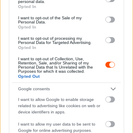
personal data.
grant or deny consent to Google and its third-party tags to
Opted In
use your data for below specified purposes in below Google
consent section.
I want to opt-out of the Sale of my
Personal Data.
Opted In
I want to opt-out of processing my
Personal Data for Targeted Advertising.
Opted In
A Tés–Olaszfalu és a lobogós Ravazd–Tényő gyorsasági
I want to opt-out of Collection, Use,
újra szerepel a programban, ahogyan nem maradhatott ki
Retention, Sale, and/or Sharing of my
Personal Data that Is Unrelated with the
a Rábaring sem, amely tavaly is óriási tömeget vonzott. A
Purposes for which it was collected.
szervezők célja volt, hogy javítsanak a gyorsasági
Opted Out
szakaszok és az etapok arányán, ezért szombaton
Google consents
napközben a mezőny nem tér vissza az ETO Parkban
található szervizparkba, hanem kihelyezett
I want to allow Google to enable storage
related to advertising like cookies on web or
szervizzónában lehet elvégezni a szükséges
device identifiers in apps.
módosításokat Zircen.
I want to allow my user data to be sent to
Az ORB/ORC és Historic mezőnyre 14 gyorsasági
Google for online advertising purposes.