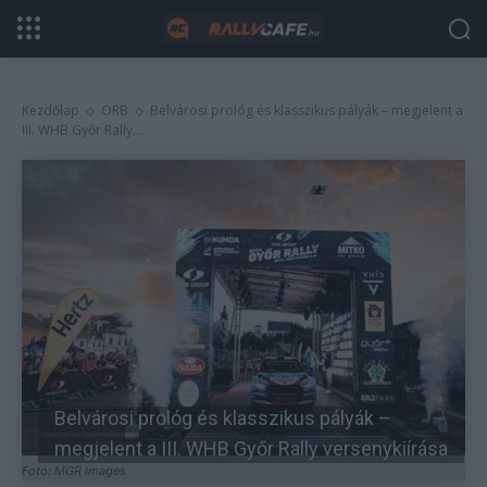
Kezdőlap
ORB
Belvárosi prológ és klasszikus pályák – megjelent a
III. WHB Győr Rally...
Belvárosi prológ és klasszikus pályák –
megjelent a III. WHB Győr Rally versenykiírása
Fotó: MGR Images