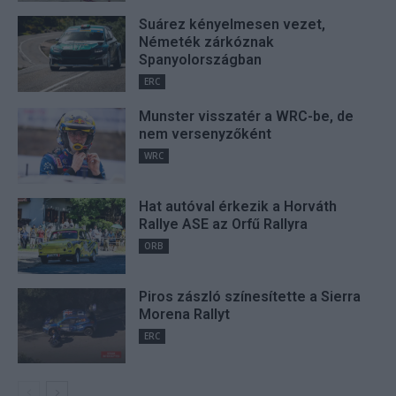
Suárez kényelmesen vezet,
Németék zárkóznak
Spanyolországban
ERC
Munster visszatér a WRC-be, de
nem versenyzőként
WRC
Hat autóval érkezik a Horváth
Rallye ASE az Orfű Rallyra
ORB
Piros zászló színesítette a Sierra
Morena Rallyt
ERC