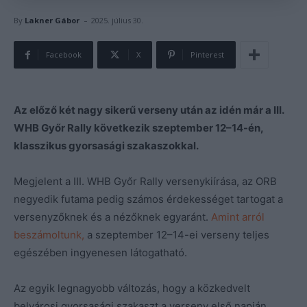
-
By
Lakner Gábor
2025. július 30.
Facebook
X
Pinterest
Az előző két nagy sikerű verseny után az idén már a III.
WHB Győr Rally következik szeptember 12–14-én,
klasszikus gyorsasági szakaszokkal.
Megjelent a III. WHB Győr Rally versenykiírása, az ORB
negyedik futama pedig számos érdekességet tartogat a
versenyzőknek és a nézőknek egyaránt.
Amint arról
beszámoltunk,
a szeptember 12–14-ei verseny teljes
egészében ingyenesen látogatható.
Az egyik legnagyobb változás, hogy a közkedvelt
belvárosi gyorsasági szakaszt a verseny első napján,