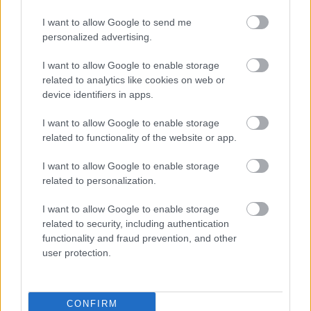
szakaszon 159.52 kilométer versenytáv vár a három nap
I want to allow Google to send me
alatt, míg az ORB2 mezőnye két versenyen vehet részt,
personalized advertising.
egyen szombaton (8 gyorsasági, 87.60 km), egyen pedig
vasárnap (6 gyorsasági, 71.91 km). Mindkét versenyért
I want to allow Google to enable storage
related to analytics like cookies on web or
maximális pontszám jár, szombaton teljes nevezési díjért
device identifiers in apps.
lehet rajthoz állni, a második napon pedig csökkentett
nevezési díjért lehet autózni.
I want to allow Google to enable storage
related to functionality of the website or app.
A mezőny szombaton a Bakonybél–Kőrishegy és a Tés–
I want to allow Google to enable storage
Olaszfalu gyorsaságit háromszor, a Kisgyónbánya–
related to personalization.
Csőszpuszta szakaszt kétszer teljesíti. Vasárnap a
I want to allow Google to enable storage
Rábaringen kezdenek a versenyzők, majd a Ravazd–
related to security, including authentication
Tényő gyors következik, ezt a szekciót pedig háromszor
functionality and fraud prevention, and other
teljesítik, a Power Stage is értelemszerűen a Ravazd–
user protection.
Tényő gyors lesz (a szombati ORB2-es futamon a
Bakonybél–Kőrishegy szakasz lesz a Power Stage).
CONFIRM