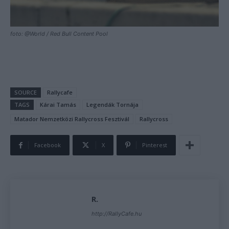
foto: @World / Red Bull Content Pool
SOURCE
Rallycafe
TAGS
Kárai Tamás
Legendák Tornája
Matador Nemzetközi Rallycross Fesztivál
Rallycross
Facebook
X
Pinterest
R.
http://RallyCafe.hu