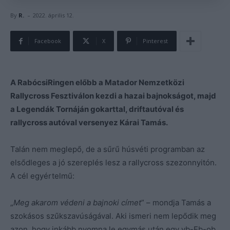
-
By
R.
2022. április 12.
Facebook
X
Pinterest
A RabócsiRingen előbb a Matador Nemzetközi
Rallycross Fesztiválon kezdi a hazai bajnokságot, majd
a Legendák Tornáján gokarttal, driftautóval és
rallycross autóval versenyez Kárai Tamás.
Talán nem meglepő, de a sűrű húsvéti programban az
elsődleges a jó szereplés lesz a rallycross szezonnyitón.
A cél egyértelmű:
„
Meg akarom védeni a bajnoki címet
” – mondja Tamás a
szokásos szűkszavúságával. Aki ismeri nem lepődik meg
azon, hogy inkább nyomna le egymás után egy vb-Eb-ob