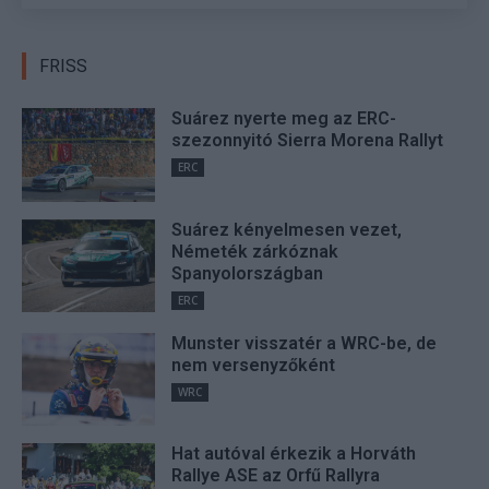
FRISS
Suárez nyerte meg az ERC-
szezonnyitó Sierra Morena Rallyt
ERC
Suárez kényelmesen vezet,
Németék zárkóznak
Spanyolországban
ERC
Munster visszatér a WRC-be, de
nem versenyzőként
WRC
Hat autóval érkezik a Horváth
Rallye ASE az Orfű Rallyra