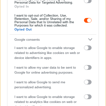
Personal Data for Targeted Advertising.
hogy ha már elindulok, akkor igyekszem a lehető
Opted In
legjobbat nyújtani. Annak nagyon örülök, hogy lesz egy
ilyen rendezvény, remélem mi is jól érezzük magunkat,
I want to opt-out of Collection, Use,
Retention, Sale, and/or Sharing of my
és a közönség is jól szórakozik majd. Fontos, hogy az
Personal Data that Is Unrelated with the
Purposes for which it was collected.
eseménnyel segítünk is, ezért is örömmel vállaltam a
Opted Out
felkérést a versenyre.”
Google consents
Persze a végén a szakmai szempontok is szóba kerültek.
I want to allow Google to enable storage
A 600 lóerős rallycross autó után érdekes lesz a három
related to advertising like cookies on web or
device identifiers in apps.
másik szakág versenyautójával menni.
I want to allow my user data to be sent to
„
A gokart sem lesz teljesen szokatlan, ott is hasonló
Google for online advertising purposes.
készségek kellenek, nem véletlenül adja a legjobb
I want to allow Google to send me
alapokat egy versenyzői karrierhez. A drift azonban
personalized advertising.
teljesen más, mindennek ellentmond amit eddig
csináltam, így itt teljesen át kell állítani az agyunkat.
I want to allow Google to enable storage
Érdekes szakág, de őszinte leszek, én inkább maradok a
related to analytics like cookies on web or