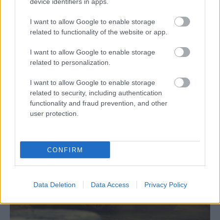
device identifiers in apps.
rallycrossnál
” – fejezte be Tamás, majd elnézést kért,
hogy fel kell vennie egy munkaügyben érkező fontos
I want to allow Google to enable storage
telefont. Mert ahogy az elején mondta, elsősorban
related to functionality of the website or app.
munkával készül a hétvégére…
I want to allow Google to enable storage
related to personalization.
A Legendák Tornájáról itt találtható még több
információ
, kedvezményes árú, elővételes jegyet
I want to allow Google to enable storage
pedig
itt
lehet vásárolni.
related to security, including authentication
functionality and fraud prevention, and other
user protection.
CONFIRM
Data Deletion
Data Access
Privacy Policy