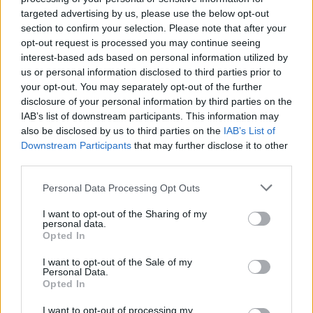
pedig 29 pontot gyűjtött ezen a pályán, így az immár
targeted advertising by us, please use the below opt-out
section to confirm your selection. Please note that after your
hazai pályának számító Nyirád mellett Máriapócson
opt-out request is processed you may continue seeing
szerezte a legtöbb pontot.
interest-based ads based on personal information utilized by
us or personal information disclosed to third parties prior to
A pályaismeret Húsvét hétfőn is jól jön majd, hiszen a
your opt-out. You may separately opt-out of the further
disclosure of your personal information by third parties on the
Legendák Tornáján is ott lesz Kárai Tamás.
IAB’s list of downstream participants. This information may
also be disclosed by us to third parties on the
IAB’s List of
„
A Legendák Tornájára természetesen rögtön igent
Downstream Participants
that may further disclose it to other
mondtam, és az az igazság, hogy erre talán még jobban
third parties.
készülök, mint a rallycross szezonra. Járok driftelni, és
Please note that this website/app uses one or more Google
Personal Data Processing Opt Outs
gokartozni is megyek a héten. A rallycross autóra úgy
services and may gather and store information including but
érzem nem kell készülni, a hibrid Suzuki hasonlít
not limited to your visit or usage behaviour. You may click to
I want to opt-out of the Sharing of my
personal data.
grant or deny consent to Google and its third-party tags to
leginkább ahhoz amit megszoktam
” – mondja, aztán
Opted In
use your data for below specified purposes in below Google
gyorsan azt is elmagyarázza, hogy miért fektet ennyi
consent section.
I want to opt-out of the Sale of my
energiát a felkészülésbe.
Personal Data.
Opted In
„
Nem akarok ismeretlen autókba ülni, úgy gondolom,
I want to opt-out of processing my