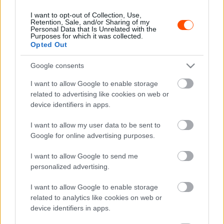
negyed a nagy téttel bíró szezonzárónknak és az első
városi versenyünknek. Öröm volt ilyen pozitívan és
I want to opt-out of Collection, Use,
Retention, Sale, and/or Sharing of my
proaktívan együttműködni mind a HKAA-val, mind a
Personal Data that Is Unrelated with the
Purposes for which it was collected.
HKSAR-ral, hogy ezt az elképzelést valóra váltsuk
” –
Opted Out
mondta a hivatalos bejelentéskor Arne Dirks, a promóter
ügyvezető igazgatója.
Google consents
I want to allow Google to enable storage
related to advertising like cookies on web or
device identifiers in apps.
I want to allow my user data to be sent to
Google for online advertising purposes.
I want to allow Google to send me
personalized advertising.
I want to allow Google to enable storage
related to analytics like cookies on web or
device identifiers in apps.