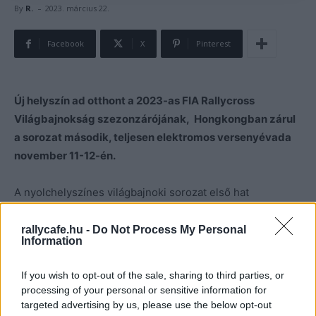
-
By
R.
2023. március 22.
Facebook
X
Pinterest
Új helyszín ad otthont a 2023-as FIA Rallycross
Világbajnokság szezonzárójának, Hongkongban zárul
a sorozat második, teljesen elektromos versenyévada
november 11-12-én.
A nyolchelyszínes világbajnoki sorozat első hat
hétvégéjét Európában rendezik, és ezt követően indul
kontinenseken átívelő utazásra a mezőny. A szezon
rallycafe.hu -
Do Not Process My Personal
Information
utolsó előtt hétvégéjén Dél-Afrikába, Cape Town-ba
utaznak ahol két versenyt rendeznek.
If you wish to opt-out of the sale, sharing to third parties, or
processing of your personal or sensitive information for
A szezonzáró helyszínéről eddgi annyit lehetett tudni,
targeted advertising by us, please use the below opt-out