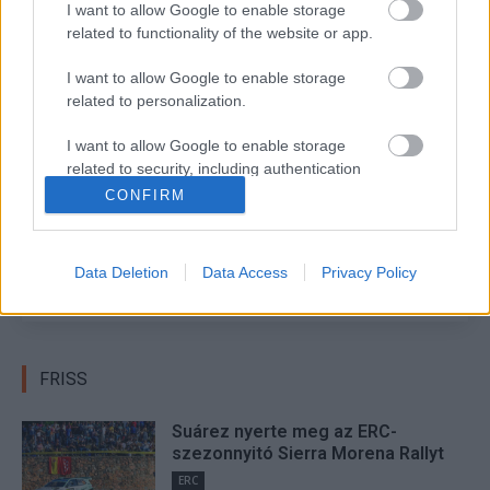
I want to allow Google to enable storage
foto: @WORLD/Red Bull Content Pool
related to functionality of the website or app.
I want to allow Google to enable storage
TAGS
kiemelt
Rallycross
World RX
related to personalization.
Facebook
X
Pinterest
I want to allow Google to enable storage
related to security, including authentication
functionality and fraud prevention, and other
CONFIRM
user protection.
R.
Data Deletion
Data Access
Privacy Policy
http://RallyCafe.hu
FRISS
Suárez nyerte meg az ERC-
szezonnyitó Sierra Morena Rallyt
ERC