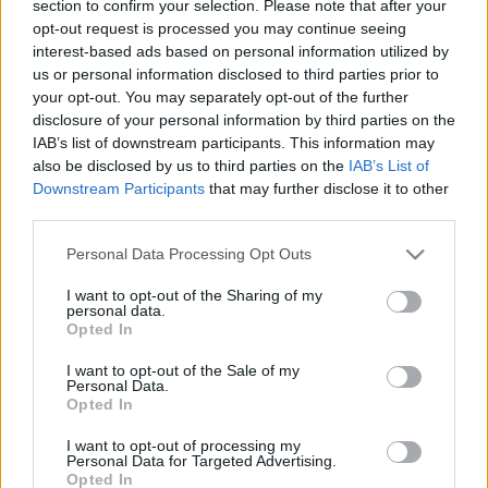
section to confirm your selection. Please note that after your
hogy az FIA Ázsiát vette célba, és a választás végül
opt-out request is processed you may continue seeing
Hongkongra esett, ahol szintén dupla hétvégével
interest-based ads based on personal information utilized by
fejeződik be a szezon.
us or personal information disclosed to third parties prior to
your opt-out. You may separately opt-out of the further
Hongkong hosszabb időre része lesz a
disclosure of your personal information by third parties on the
IAB’s list of downstream participants. This information may
versenynaptárnak, a szövetség hároméves
also be disclosed by us to third parties on the
IAB’s List of
megállapodást kötött a szervezőkkel. A versenyt a
Downstream Participants
that may further disclose it to other
városállam Central Harbourfront nevű
third parties.
rendezvényközpontjában tartják, közvetlenül az ikonikus
Please note that this website/app uses one or more Google
Personal Data Processing Opt Outs
Victoria kikötő mellett, ahol egy teljesen új pálya ad
services and may gather and store information including but
otthont a World RX történetének első városi futamainak.
not limited to your visit or usage behaviour. You may click to
I want to opt-out of the Sharing of my
personal data.
grant or deny consent to Google and its third-party tags to
Opted In
use your data for below specified purposes in below Google
„
Nagyon örülünk, hogy megerősíthetjük, hogy Hongkong
consent section.
I want to opt-out of the Sale of my
lesz a 2023-as FIA Rallycross világbajnokság utolsó két
Personal Data.
fordulójának helyszíne. Most, hogy itt vagyunk, láthatjuk,
Opted In
milyen csodálatos helyen vagyunk, és milyen fantasztikus
I want to opt-out of processing my
hátteret biztosít a Victoria Harbour és a központi üzleti
Personal Data for Targeted Advertising.
Opted In