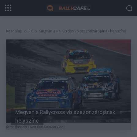
Kezdőlap
RX
Megvan a Rallycross vb szezonzárójának helyszíne
Megvan a Rallycross vb szezonzárójának
helyszíne
foto: @World / Red Bull Content Pool