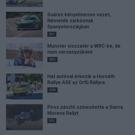
Suárez kényelmesen vezet,
Németék zárkóznak
Spanyolországban
ERC
Munster visszatér a WRC-be, de
nem versenyzőként
WRC
Hat autóval érkezik a Horváth
Rallye ASE az Orfű Rallyra
ORB
Piros zászló színesítette a Sierra
Morena Rallyt
ERC