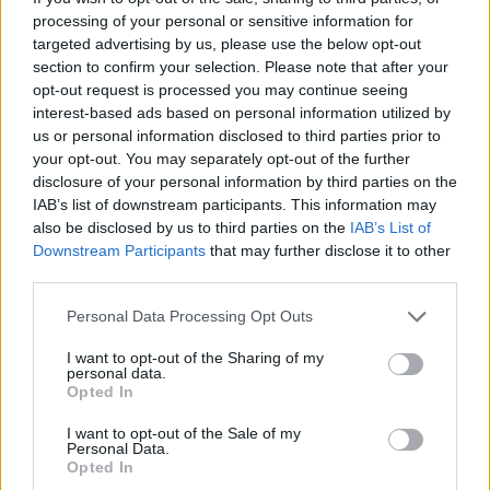
processing of your personal or sensitive information for
targeted advertising by us, please use the below opt-out
section to confirm your selection. Please note that after your
opt-out request is processed you may continue seeing
interest-based ads based on personal information utilized by
us or personal information disclosed to third parties prior to
your opt-out. You may separately opt-out of the further
disclosure of your personal information by third parties on the
IAB’s list of downstream participants. This information may
WRC
also be disclosed by us to third parties on the
IAB’s List of
Az M-Sport versenyzője, Romet Jürgenson
Downstream Participants
that may further disclose it to other
nyerte a második brit bajnokit
third parties.
Hund Gábor
-
2025. április 13.
0
Please note that this website/app uses one or more Google
Personal Data Processing Opt Outs
services and may gather and store information including but
not limited to your visit or usage behaviour. You may click to
I want to opt-out of the Sharing of my
personal data.
grant or deny consent to Google and its third-party tags to
Opted In
use your data for below specified purposes in below Google
consent section.
I want to opt-out of the Sale of my
Personal Data.
Opted In