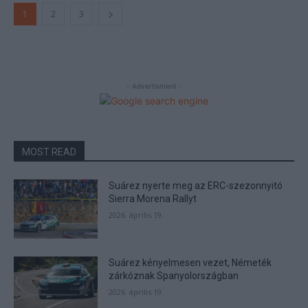
1
2
3
- Advertisment -
MOST READ
Suárez nyerte meg az ERC-szezonnyitó
Sierra Morena Rallyt
2026. április 19.
Suárez kényelmesen vezet, Németék
zárkóznak Spanyolországban
2026. április 19.