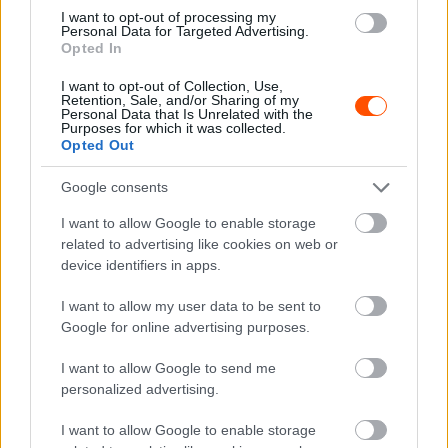
I want to opt-out of processing my
Personal Data for Targeted Advertising.
WRC
Opted In
A junior világbajnok elégedett WRC2-es
I want to opt-out of Collection, Use,
debütálásával
Retention, Sale, and/or Sharing of my
Personal Data that Is Unrelated with the
Hund Gábor
-
2025. február 28.
0
Purposes for which it was collected.
Opted Out
Google consents
I want to allow Google to enable storage
related to advertising like cookies on web or
device identifiers in apps.
I want to allow my user data to be sent to
WRC
Google for online advertising purposes.
Toyotára váltott a korábbi junior-
I want to allow Google to send me
világbajnok, és megnyerte a brit
personalized advertising.
szezonnyitót
I want to allow Google to enable storage
Hund Gábor
-
2025. február 24.
0