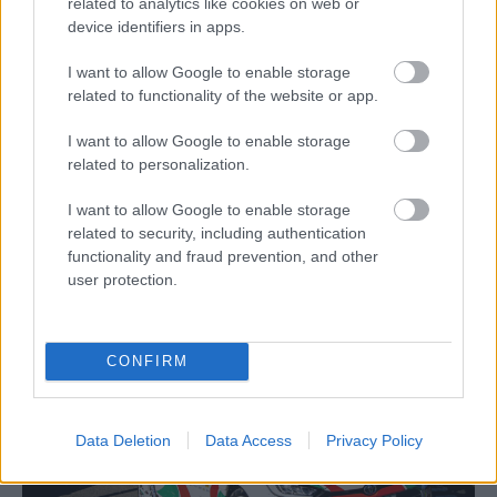
related to analytics like cookies on web or
device identifiers in apps.
I want to allow Google to enable storage
related to functionality of the website or app.
I want to allow Google to enable storage
related to personalization.
I want to allow Google to enable storage
WRC
related to security, including authentication
A junior-világbajnokkal veszi célba a brit
functionality and fraud prevention, and other
bajnoki címet az M-Sport
user protection.
Hund Gábor
-
2025. február 7.
0
CONFIRM
Data Deletion
Data Access
Privacy Policy