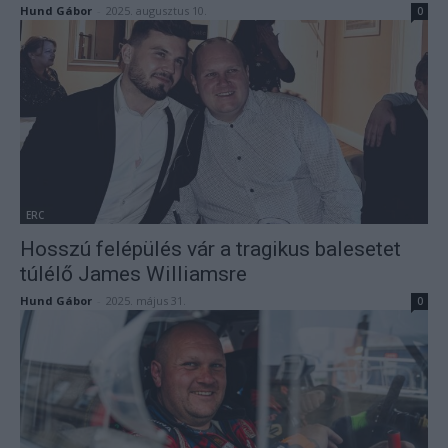
Hund Gábor
-
2025. augusztus 10.
0
ERC
Hosszú felépülés vár a tragikus balesetet
túlélő James Williamsre
Hund Gábor
-
2025. május 31.
0