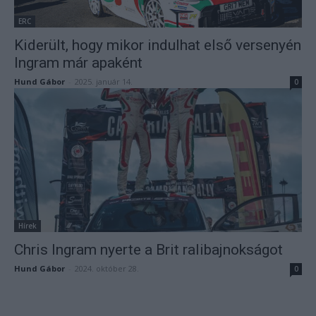
ERC
Kiderült, hogy mikor indulhat első versenyén
Ingram már apaként
Hund Gábor
-
2025. január 14.
0
Hírek
Chris Ingram nyerte a Brit ralibajnokságot
Hund Gábor
-
2024. október 28.
0