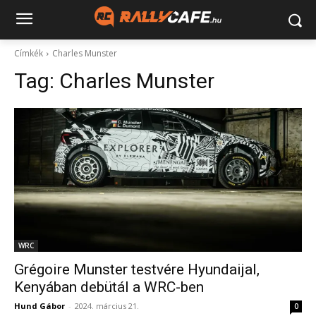
Címkék
Charles Munster
Tag:
Charles Munster
WRC
Grégoire Munster testvére Hyundaijal,
Kenyában debütál a WRC-ben
Hund Gábor
-
2024. március 21.
0