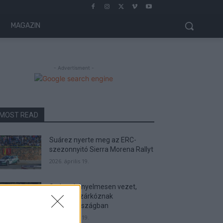
MAGAZIN
- Advertisment -
MOST READ
Suárez nyerte meg az ERC-
szezonnyitó Sierra Morena Rallyt
2026. április 19.
Suárez kényelmesen vezet,
Németék zárkóznak
Spanyolországban
2026. április 19.