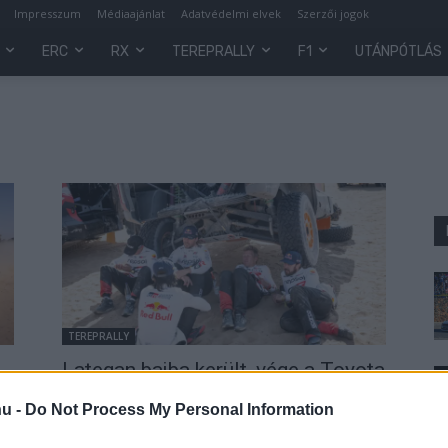
Impresszum
Médiaajánlat
Adatvédelmi elvek
Szerzői jogok
ERC
RX
TEREPRALLY
F1
UTÁNPÓTLÁS
TEREPRALLY
Lategan bajba került, vége a Toyota
győzelmi esélyeinek a Dakaron
hu -
Do Not Process My Personal Information
Hund Gábor
-
2026. január 15.
0
0