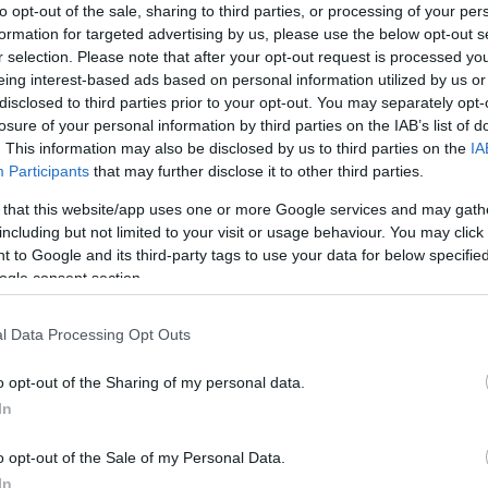
to opt-out of the sale, sharing to third parties, or processing of your per
formation for targeted advertising by us, please use the below opt-out s
r selection. Please note that after your opt-out request is processed y
eing interest-based ads based on personal information utilized by us or
disclosed to third parties prior to your opt-out. You may separately opt-
losure of your personal information by third parties on the IAB’s list of
. This information may also be disclosed by us to third parties on the
IA
Participants
that may further disclose it to other third parties.
TEREPRALLY
Meglepetés szakaszeredmények,
 that this website/app uses one or more Google services and may gath
including but not limited to your visit or usage behaviour. You may click 
.
kettős Ford-vezetés a Dakar 9.
 to Google and its third-party tags to use your data for below specifi
szakasza után
ogle consent section.
Hund Gábor
-
2026. január 13.
0
0
l Data Processing Opt Outs
o opt-out of the Sharing of my personal data.
In
o opt-out of the Sale of my Personal Data.
TEREPRALLY
In