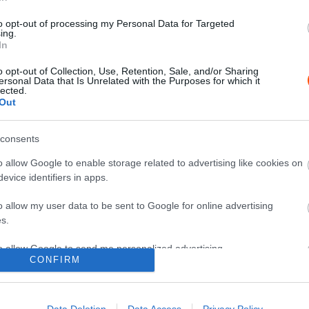
az
Egy hajszál döntött az autósok
to opt-out of processing my Personal Data for Targeted
között a Dakar leghosszabb
ing.
In
szakaszán
Hund Gábor
-
2026. január 12.
0
0
o opt-out of Collection, Use, Retention, Sale, and/or Sharing
ersonal Data that Is Unrelated with the Purposes for which it
lected.
Out
consents
o allow Google to enable storage related to advertising like cookies on
evice identifiers in apps.
TEREPRALLY
Al-Attiyah nyert Loeb előtt, a katari
o allow my user data to be sent to Google for online advertising
versenyző pihenhet az első helyen
s.
a Dakar hatodik szakasza után
to allow Google to send me personalized advertising.
Hund Gábor
-
2026. január 9.
0
0
CONFIRM
o allow Google to enable storage related to analytics like cookies on
evice identifiers in apps.
Data Deletion
Data Access
Privacy Policy