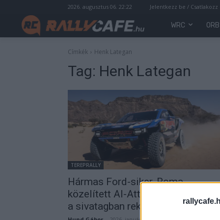
2026. augusztus 06. 22:22
Jelentkezz be / Csatlakozz
WRC
ORB
Címkék
Henk Lategan
Tag:
Henk Lategan
TEREPRALLY
Hármas Ford-siker, Roma
közelített Al-Attiyah-hoz, Lategan
rallycafe.
a sivatagban rekedt
Hund Gábor
-
2026. január 15.